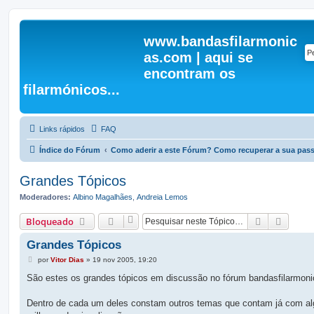
www.bandasfilarmonic
as.com | aqui se
encontram os
filarmónicos...
Links rápidos
FAQ
Índice do Fórum
Como aderir a este Fórum? Como recuperar a sua pa
Grandes Tópicos
Moderadores:
Albino Magalhães
,
Andreia Lemos
Pesquisar
Pesqui
Bloqueado
Grandes Tópicos
M
por
Vitor Dias
»
19 nov 2005, 19:20
e
n
São estes os grandes tópicos em discussão no fórum bandasfilarmon
s
a
g
Dentro de cada um deles constam outros temas que contam já com a
e