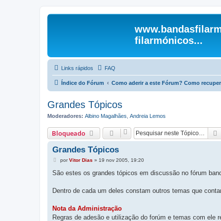
www.bandasfilarm
filarmónicos...
Links rápidos
FAQ
Índice do Fórum
Como aderir a este Fórum? Como recuper
Grandes Tópicos
Moderadores:
Albino Magalhães
,
Andreia Lemos
Bloqueado
Grandes Tópicos
M
por
Vitor Dias
»
19 nov 2005, 19:20
e
n
São estes os grandes tópicos em discussão no fórum ban
s
a
g
Dentro de cada um deles constam outros temas que conta
e
m
Nota da Administração
Regras de adesão e utilização do forúm e temas com ele r