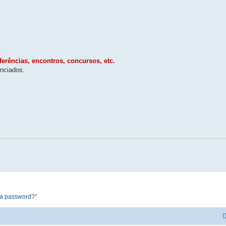
erências, encontros, concursos, etc.
enciados.
ua password?”