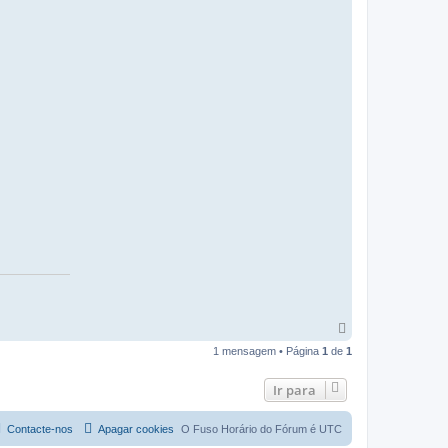
T
o
1 mensagem • Página
1
de
1
p
o
Ir para
Contacte-nos
Apagar cookies
O Fuso Horário do Fórum é
UTC