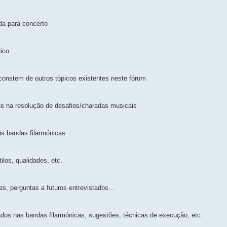
da para concerto
ico
constem de outros tópicos existentes neste fórum
te na resolução de desafios/charadas musicais
as bandas filarmónicas
los, qualidades, etc.
s, perguntas a futuros entrevistados...
ados nas bandas filarmónicas, sugestões, técnicas de execução, etc.