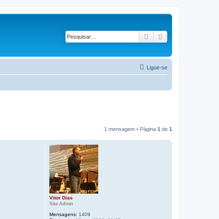
Pesquisar
Pesquisa avançad
Ligue-se
1 mensagem • Página
1
de
1
Vitor Dias
Site Admin
Mensagens:
1409