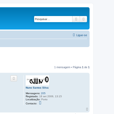
Pesquisar
Pesquisa avançad
Ligue-se
1 mensagem • Página
1
de
1
Nuno Santos Silva
Mensagens:
205
Registado:
18 set 2006, 13:15
Localização:
Porto
C
Contacto:
o
n
T
t
o