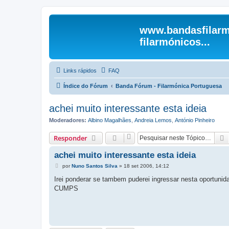
www.bandasfilarm
filarmónicos...
Links rápidos
FAQ
Índice do Fórum
Banda Fórum - Filarmónica Portuguesa
achei muito interessante esta ideia
Moderadores:
Albino Magalhães
,
Andreia Lemos
,
António Pinheiro
Responder
achei muito interessante esta ideia
M
por
Nuno Santos Silva
»
18 set 2006, 14:12
e
n
Irei ponderar se tambem puderei ingressar nesta oportunid
s
CUMPS
a
g
e
m