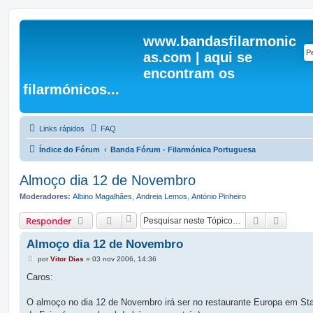
www.bandasfilarmonic
as.com | aqui se
encontram os
filarmónicos...
Links rápidos
FAQ
Índice do Fórum
Banda Fórum - Filarmónica Portuguesa
Almoço dia 12 de Novembro
Moderadores:
Albino Magalhães
,
Andreia Lemos
,
António Pinheiro
Pesquisar
Pesqui
Responder
Almoço dia 12 de Novembro
M
por
Vitor Dias
»
03 nov 2006, 14:36
e
n
Caros:
s
a
g
O almoço no dia 12 de Novembro irá ser no restaurante Europa em Sta
e