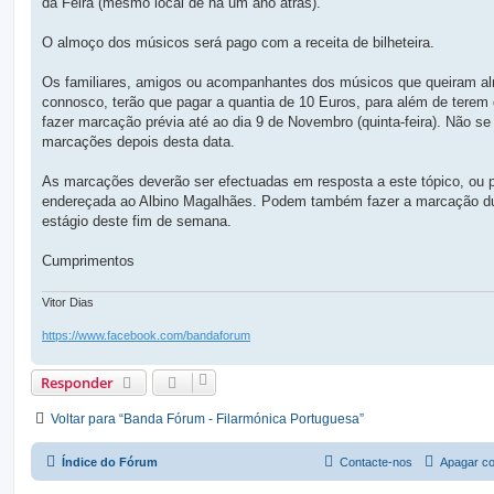
da Feira (mesmo local de há um ano atrás).
m
O almoço dos músicos será pago com a receita de bilheteira.
Os familiares, amigos ou acompanhantes dos músicos que queiram a
connosco, terão que pagar a quantia de 10 Euros, para além de terem
fazer marcação prévia até ao dia 9 de Novembro (quinta-feira). Não se
marcações depois desta data.
As marcações deverão ser efectuadas em resposta a este tópico, ou 
endereçada ao Albino Magalhães. Podem também fazer a marcação du
estágio deste fim de semana.
Cumprimentos
Vitor Dias
https://www.facebook.com/bandaforum
Responder
Voltar para “Banda Fórum - Filarmónica Portuguesa”
Índice do Fórum
Contacte-nos
Apagar co