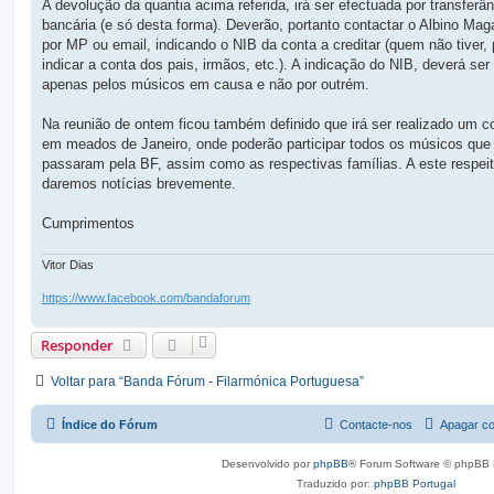
A devolução da quantia acima referida, irá ser efectuada por transferân
bancária (e só desta forma). Deverão, portanto contactar o Albino Mag
por MP ou email, indicando o NIB da conta a creditar (quem não tiver,
indicar a conta dos pais, irmãos, etc.). A indicação do NIB, deverá ser 
apenas pelos músicos em causa e não por outrém.
Na reunião de ontem ficou também definido que irá ser realizado um c
em meados de Janeiro, onde poderão participar todos os músicos que 
passaram pela BF, assim como as respectivas famílias. A este respeit
daremos notícias brevemente.
Cumprimentos
Vitor Dias
https://www.facebook.com/bandaforum
Responder
Voltar para “Banda Fórum - Filarmónica Portuguesa”
Índice do Fórum
Contacte-nos
Apagar co
Desenvolvido por
phpBB
® Forum Software © phpBB 
Traduzido por:
phpBB Portugal