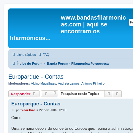
www.bandasfilarmonic
as.com | aqui se
encontram os
filarmónicos...
Links rápidos
FAQ
Índice do Fórum
Banda Fórum - Filarmónica Portuguesa
Europarque - Contas
Moderadores:
Albino Magalhães
,
Andreia Lemos
,
António Pinheiro
Pesquisar
Pesqui
Responder
Europarque - Contas
M
por
Vitor Dias
»
22 nov 2006, 12:00
e
n
Caros:
s
a
g
Uma semana depois do concerto do Europarque, reuniu a administraçã
e