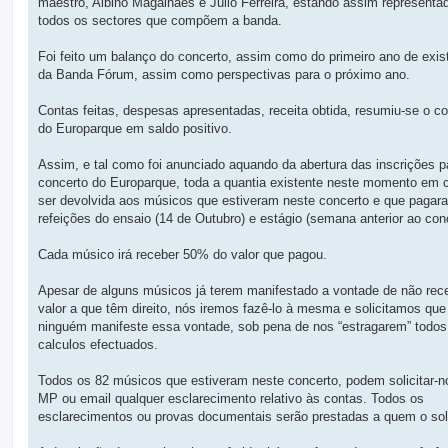
maestro, Albino Magalhães e Júlio Ferreira, estando assim representa
m
todos os sectores que compõem a banda.
Foi feito um balanço do concerto, assim como do primeiro ano de exis
da Banda Fórum, assim como perspectivas para o próximo ano.
Contas feitas, despesas apresentadas, receita obtida, resumiu-se o c
do Europarque em saldo positivo.
Assim, e tal como foi anunciado aquando da abertura das inscrições p
concerto do Europarque, toda a quantia existente neste momento em ca
ser devolvida aos músicos que estiveram neste concerto e que pagar
refeições do ensaio (14 de Outubro) e estágio (semana anterior ao conc
Cada músico irá receber 50% do valor que pagou.
Apesar de alguns músicos já terem manifestado a vontade de não rec
valor a que têm direito, nós iremos fazê-lo à mesma e solicitamos qu
ninguém manifeste essa vontade, sob pena de nos “estragarem” todos
calculos efectuados.
Todos os 82 músicos que estiveram neste concerto, podem solicitar-n
MP ou email qualquer esclarecimento relativo às contas. Todos os
esclarecimentos ou provas documentais serão prestadas a quem o soli