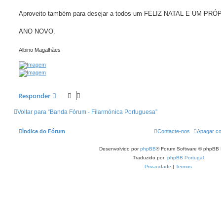
Aproveito também para desejar a todos um FELIZ NATAL E UM PR
ANO NOVO.
Albino Magalhães
Responder
Voltar para “Banda Fórum - Filarmónica Portuguesa”
Índice do Fórum
Contacte-nos
Apagar co
Desenvolvido por
phpBB
® Forum Software © phpBB 
Traduzido por:
phpBB Portugal
Privacidade
|
Termos