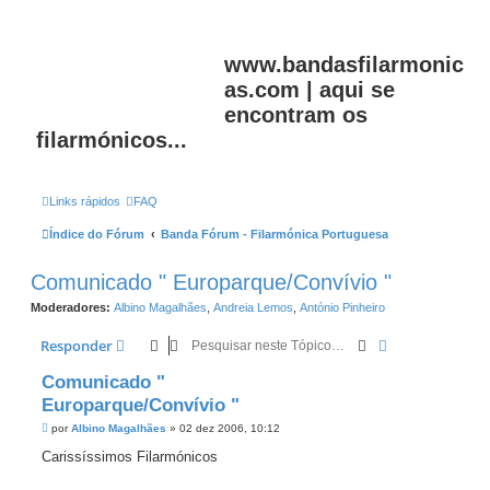
www.bandasfilarmonic
as.com | aqui se
encontram os
filarmónicos...
Links rápidos
FAQ
Índice do Fórum
Banda Fórum - Filarmónica Portuguesa
Comunicado " Europarque/Convívio "
Moderadores:
Albino Magalhães
,
Andreia Lemos
,
António Pinheiro
Pesquisar
Pesquisa avan
Responder
Comunicado "
Europarque/Convívio "
M
por
Albino Magalhães
»
02 dez 2006, 10:12
e
n
Carissíssimos Filarmónicos
s
a