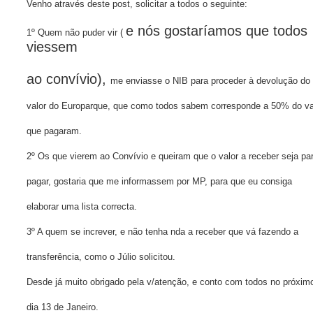
g
Venho através deste post, solicitar a todos o seguinte:
e
m
e nós gostaríamos que todos
1º Quem não puder vir (
viessem
ao convívio),
me enviasse o NIB para proceder à devolução do
valor do Europarque, que como todos sabem corresponde a 50% do va
que pagaram.
2º Os que vierem ao Convívio e queiram que o valor a receber seja pa
pagar, gostaria que me informassem por MP, para que eu consiga
elaborar uma lista correcta.
3º A quem se increver, e não tenha nda a receber que vá fazendo a
transferência, como o Júlio solicitou.
Desde já muito obrigado pela v/atenção, e conto com todos no próxim
dia 13 de Janeiro.