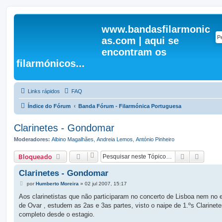
www.bandasfilarmonic
as.com | aqui se
encontram os
filarmónicos...
Links rápidos
FAQ
Índice do Fórum
Banda Fórum - Filarmónica Portuguesa
Clarinetes - Gondomar
Moderadores:
Albino Magalhães
,
Andreia Lemos
,
António Pinheiro
Pesquisar
Pesqui
Bloqueado
Clarinetes - Gondomar
M
por
Humberto Moreira
»
02 jul 2007, 15:17
e
n
Aos clarinetistas que não participaram no concerto de Lisboa nem no 
s
de Ovar , estudem as 2as e 3as partes, visto o naipe de 1.ºs Clarinete
a
g
completo desde o estagio.
e