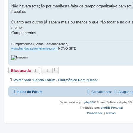
m
Não haverá rotação por manifesta falta de tempo organizativo nem rot
trabalho.
Quanto aos outros já sabem mais ou menos o que irão tocar e no dia 
melhor.
Cumprimentos.
Cumprimentos (Banda Castanheirense)
www.bandacastanheirense.com
NOVO SITE
Bloqueado
Voltar para “Banda Fórum - Filarmónica Portuguesa”
Índice do Fórum
Contacte-nos
Apagar co
Desenvolvido por
phpBB
® Forum Software © phpBB 
Traduzido por:
phpBB Portugal
Privacidade
|
Termos