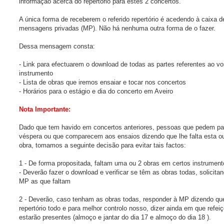
informação acerca do repertório para estes 2 concertos.
m
A única forma de receberem o referido repertório é acedendo à caixa d
mensagens privadas (MP). Não há nenhuma outra forma de o fazer.
Dessa mensagem consta:
- Link para efectuarem o download de todas as partes referentes ao v
instrumento
- Lista de obras que iremos ensaiar e tocar nos concertos
- Horários para o estágio e dia do concerto em Aveiro
Nota Importante:
Dado que tem havido em concertos anteriores, pessoas que pedem pa
véspera ou que comparecem aos ensaios dizendo que lhe falta esta o
obra, tomamos a seguinte decisão para evitar tais factos:
1 - De forma propositada, faltam uma ou 2 obras em certos instrument
- Deverão fazer o download e verificar se têm as obras todas, solicita
MP as que faltam
2 - Deverão, caso tenham as obras todas, responder à MP dizendo qu
repertório todo e para melhor controlo nosso, dizer ainda em que refei
estarão presentes (almoço e jantar do dia 17 e almoço do dia 18 ).