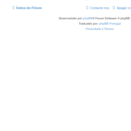
Índice do Fórum
Contacte-nos
Apagar co
Desenvolvido por
phpBB
® Forum Software © phpBB 
Traduzido por:
phpBB Portugal
Privacidade
|
Termos