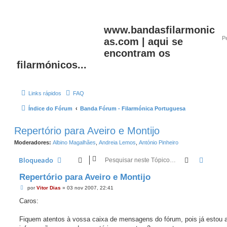
www.bandasfilarmonic
as.com | aqui se
encontram os
filarmónicos...
Links rápidos
FAQ
Índice do Fórum
Banda Fórum - Filarmónica Portuguesa
Repertório para Aveiro e Montijo
Moderadores:
Albino Magalhães
,
Andreia Lemos
,
António Pinheiro
Pesquisar
Pesqui
Bloqueado
Repertório para Aveiro e Montijo
M
por
Vitor Dias
»
03 nov 2007, 22:41
e
n
Caros:
s
a
g
Fiquem atentos à vossa caixa de mensagens do fórum, pois já estou a
e