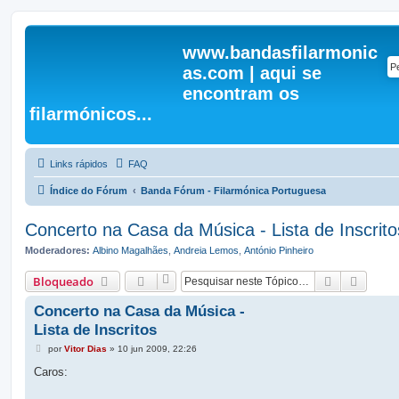
www.bandasfilarmonic
as.com | aqui se
encontram os
filarmónicos...
Links rápidos
FAQ
Índice do Fórum
Banda Fórum - Filarmónica Portuguesa
Concerto na Casa da Música - Lista de Inscrito
Moderadores:
Albino Magalhães
,
Andreia Lemos
,
António Pinheiro
Pesquisar
Pesqui
Bloqueado
Concerto na Casa da Música -
Lista de Inscritos
M
por
Vitor Dias
»
10 jun 2009, 22:26
e
n
Caros:
s
a