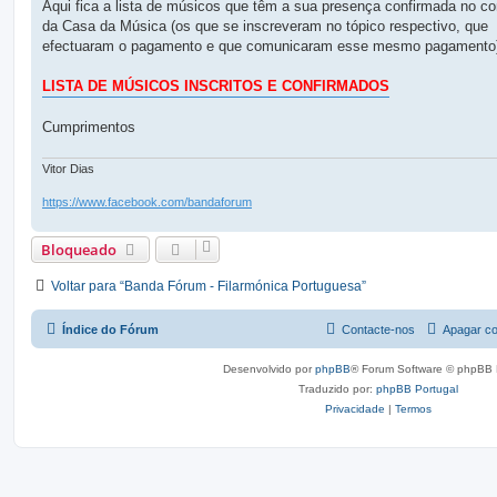
g
Aqui fica a lista de músicos que têm a sua presença confirmada no co
e
da Casa da Música (os que se inscreveram no tópico respectivo, que
m
efectuaram o pagamento e que comunicaram esse mesmo pagamento
LISTA DE MÚSICOS INSCRITOS E CONFIRMADOS
Cumprimentos
Vitor Dias
https://www.facebook.com/bandaforum
Bloqueado
Voltar para “Banda Fórum - Filarmónica Portuguesa”
Índice do Fórum
Contacte-nos
Apagar co
Desenvolvido por
phpBB
® Forum Software © phpBB 
Traduzido por:
phpBB Portugal
Privacidade
|
Termos