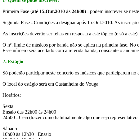
1- Quem se pode inscrever?
Primeira Fase (
até 15.Out.2010 às 24h00
) - podem inscrever-se nes
Segunda Fase - Condições a designar após 15.Out.2010. As inscrições 
As inscrições deverão ser feitas em resposta a este tópico (e só a este).
O nº. limite de músicos por banda não se aplica na primeira fase. No
Esse número será acertado com a referida banda, consoante o andament
2- Estágio
Só poderão participar neste concerto os músicos que participarem no 
O local do estágio será em Castanheira do Vouga.
Horários:
Sexta
Ensaio das 22h00 às 24h00
24h00 - Ceia (trazer como habitualmente algo que seja representativo 
Sábado
10h00 às 12h30 - Ensaio