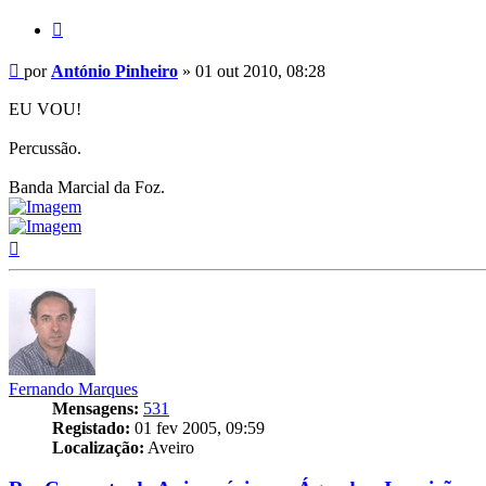
Citar
Mensagem
por
António Pinheiro
»
01 out 2010, 08:28
EU VOU!
Percussão.
Banda Marcial da Foz.
Topo
Fernando Marques
Mensagens:
531
Registado:
01 fev 2005, 09:59
Localização:
Aveiro