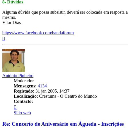
8- Dúvidas
Alguma dúvida que possa subsistir, deverá ser colocada em resposta a 
mesmo.
Vitor Dias
https://www.facebook.com/bandaforum
Topo
António Pinheiro
Moderador
Mensagens:
4134
Registado:
31 jan 2005, 14:37
Localização:
Crestuma - O Centro do Mundo
Contacto:
Contacto
António
Sítio web
Pinheiro
Re: Concerto de Aniversário em Águeda - Inscrições