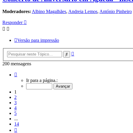
Moderadores:
Albino Magalhães
,
Andreia Lemos
,
António Pinheiro
Responder
Versão para impressão
Pesquisa
Pesquisar
avançada
200 mensagens
Página
1
Ir para a página.:
de
14
1
2
3
4
5
...
14
Próximo