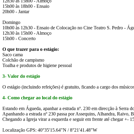
12h30 às 15h00 - Almoço
15h00 às 18h00 - Ensaio
20h00 - Jantar
Domingo
10h00 às 12h30 - Ensaio de Colocação no Cine Teatro S. Pedro - Ág
12h30 às 15h00 - Almoço
15h00 - Concerto
O que trazer para o estágio:
Saco cama
Colchão de campismo
Toalha e produtos de higiene pessoal
3- Valor do estágio
O estágio (incluindo refeições) é gratuito, ficando a cargo dos músic
4- Como chegar ao local do estágio
Estando em Águeda, apanhar a estrada nº. 230 em direcção à Serra d
Apanhando a estrada nº 230 passa por Assequins, Alhandra, Raivo, Bol
Chegando a Igreja virar a esquerda e seguir em frente até chegar +- 
Localização GPS: 40°35'15.64"N / 8°21'41.48"W