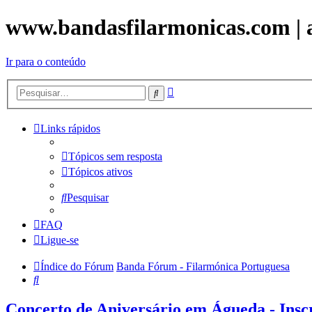
www.bandasfilarmonicas.com | aq
Ir para o conteúdo
Pesquisa
Pesquisar
avançada
Links rápidos
Tópicos sem resposta
Tópicos ativos
Pesquisar
FAQ
Ligue-se
Índice do Fórum
Banda Fórum - Filarmónica Portuguesa
Pesquisar
Concerto de Aniversário em Águeda - Insc