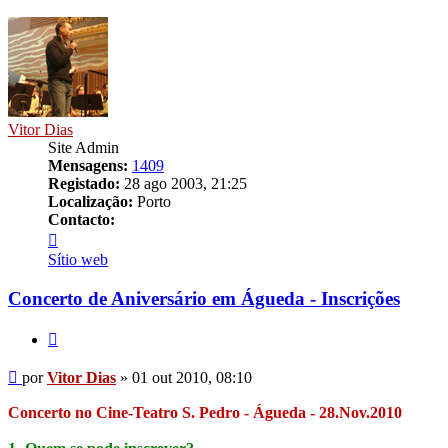
Vitor Dias
Site Admin
Mensagens:
1409
Registado:
28 ago 2003, 21:25
Localização:
Porto
Contacto:
Contacto
Vitor
Sítio web
Dias
Concerto de Aniversário em Águeda - Inscrições
Citar
Mensagem
por
Vitor Dias
»
01 out 2010, 08:10
Concerto no Cine-Teatro S. Pedro - Águeda - 28.Nov.2010