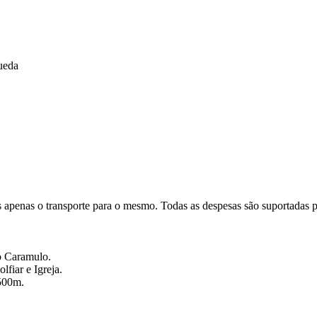
ueda
os apenas o transporte para o mesmo. Todas as despesas são suportadas pe
o Caramulo.
fiar e Igreja.
1500m.