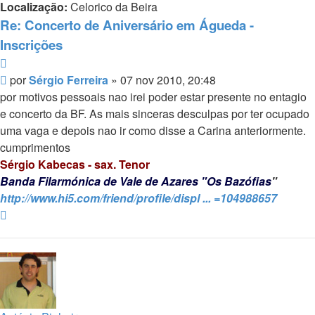
Localização:
Celorico da Beira
Re: Concerto de Aniversário em Águeda -
Inscrições
Citar
Mensagem
por
Sérgio Ferreira
»
07 nov 2010, 20:48
por motivos pessoais nao irei poder estar presente no entagio
e concerto da BF. As mais sinceras desculpas por ter ocupado
uma vaga e depois nao ir como disse a Carina anteriormente.
cumprimentos
Sérgio Kabecas - sax. Tenor
Banda Filarmónica de Vale de Azares "Os Bazófias
"
http://www.hi5.com/friend/profile/displ ... =104988657
Topo