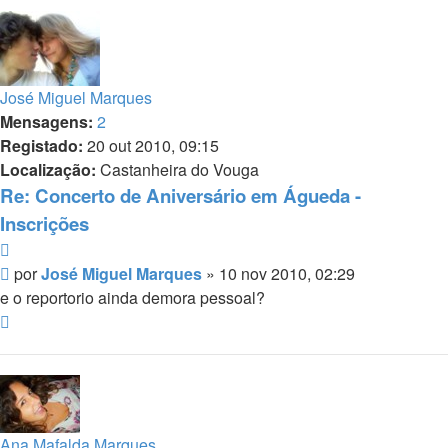
José Miguel Marques
Mensagens:
2
Registado:
20 out 2010, 09:15
Localização:
Castanheira do Vouga
Re: Concerto de Aniversário em Águeda -
Inscrições
Citar
Mensagem
por
José Miguel Marques
»
10 nov 2010, 02:29
e o reportorio ainda demora pessoal?
Topo
Ana Mafalda Marques