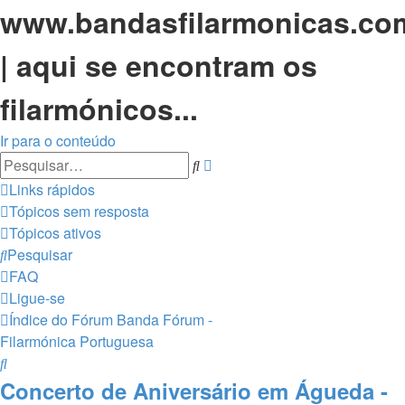
www.bandasfilarmonicas.co
| aqui se encontram os
filarmónicos...
Ir para o conteúdo
Pesquisa
Pesquisar
avançada
Links rápidos
Tópicos sem resposta
Tópicos ativos
Pesquisar
FAQ
Ligue-se
Índice do Fórum
Banda Fórum -
Filarmónica Portuguesa
Pesquisar
Concerto de Aniversário em Águeda -