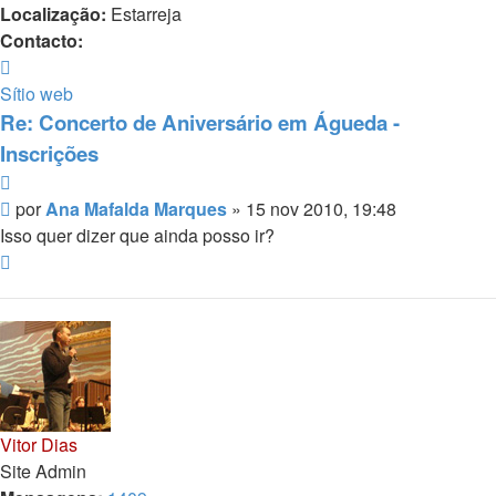
Localização:
Estarreja
Contacto:
Contacto
Ana
Sítio web
Mafalda
Re: Concerto de Aniversário em Águeda -
Marques
Inscrições
Citar
Mensagem
por
Ana Mafalda Marques
»
15 nov 2010, 19:48
Isso quer dizer que ainda posso ir?
Topo
Vitor Dias
Site Admin