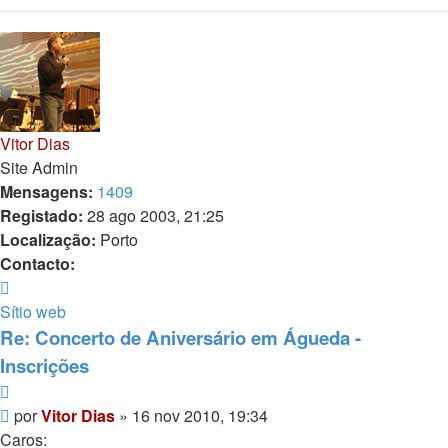
Vitor Dias
Site Admin
Mensagens:
1409
Registado:
28 ago 2003, 21:25
Localização:
Porto
Contacto:
Contacto
Vitor
Sítio web
Dias
Re: Concerto de Aniversário em Águeda -
Inscrições
Citar
Mensagem
por
Vitor Dias
»
16 nov 2010, 19:34
Caros: