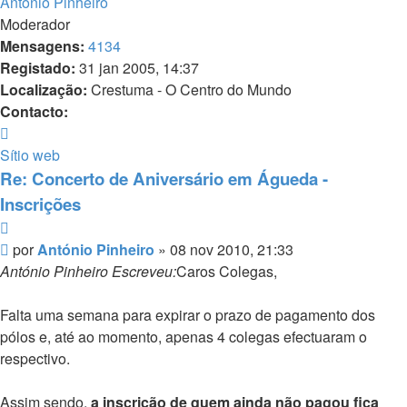
António Pinheiro
Moderador
Mensagens:
4134
Registado:
31 jan 2005, 14:37
Localização:
Crestuma - O Centro do Mundo
Contacto:
Contacto
António
Sítio web
Pinheiro
Re: Concerto de Aniversário em Águeda -
Inscrições
Citar
Mensagem
por
António Pinheiro
»
08 nov 2010, 21:33
António Pinheiro Escreveu:
Caros Colegas,
Falta uma semana para expirar o prazo de pagamento dos
pólos e, até ao momento, apenas 4 colegas efectuaram o
respectivo.
Assim sendo,
a inscrição de quem ainda não pagou fica