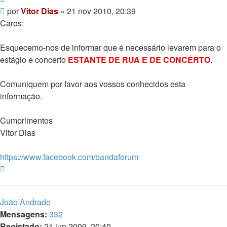
Mensagem
por
Vitor Dias
»
21 nov 2010, 20:39
Caros:
Esquecemo-nos de informar que é necessário levarem para o
estágio e concerto
ESTANTE DE RUA E DE CONCERTO
.
Comuniquem por favor aos vossos conhecidos esta
informação.
Cumprimentos
Vitor Dias
https://www.facebook.com/bandaforum
Topo
João Andrade
Mensagens:
332
Registado:
21 jun 2009, 20:40