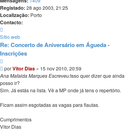
Mensagens:
1409
Registado:
28 ago 2003, 21:25
Localização:
Porto
Contacto:
Contacto
Vitor
Sítio web
Dias
Re: Concerto de Aniversário em Águeda -
Inscrições
Citar
Mensagem
por
Vitor Dias
»
15 nov 2010, 20:59
Ana Mafalda Marques Escreveu:
Isso quer dizer que ainda
posso ir?
Sim. Já estás na lista. Vê a MP onde já tens o repertório.
Ficam assim esgotadas as vagas para flautas.
Cumprimentos
Vitor Dias