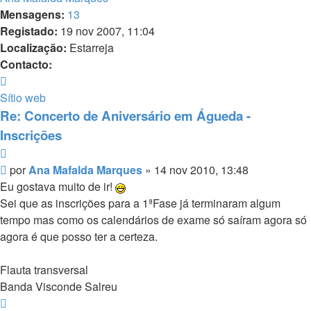
Mensagens:
13
Registado:
19 nov 2007, 11:04
Localização:
Estarreja
Contacto:
Contacto
Ana
Sítio web
Mafalda
Re: Concerto de Aniversário em Águeda -
Marques
Inscrições
Citar
Mensagem
por
Ana Mafalda Marques
»
14 nov 2010, 13:48
Eu gostava muito de ir!
Sei que as inscrições para a 1ªFase já terminaram algum
tempo mas como os calendários de exame só saíram agora só
agora é que posso ter a certeza.
Flauta transversal
Banda Visconde Salreu
Topo