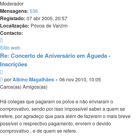
Moderador
Mensagens:
536
Registado:
07 abr 2005, 20:57
Localização:
Póvoa de Varzim
Contacto:
Contacto
Albino
Sítio web
Magalhães
Re: Concerto de Aniversário em Águeda -
Inscrições
Citar
Mensagem
por
Albino Magalhães
»
06 nov 2010, 10:05
Caros(as) Amigos(as)
Há colegas que pagaram os polos e não enviaram o
comprovativo, sendo por isso impossível saber a quem se
refere, por agradeço que para além de fazerem o mais breve
possível o resprectivo pagamento, enviem o devido
comprovativo , e de quem se refere.