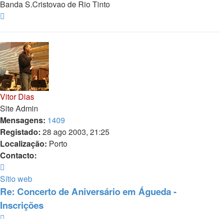
Banda S.Cristovao de Rio Tinto
Topo
Vitor Dias
Site Admin
Mensagens:
1409
Registado:
28 ago 2003, 21:25
Localização:
Porto
Contacto:
Contacto
Vitor
Sítio web
Dias
Re: Concerto de Aniversário em Águeda -
Inscrições
Citar