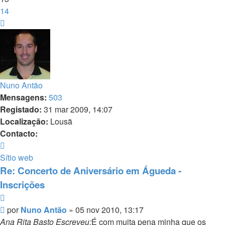
14
Próximo
Nuno Antão
Mensagens:
503
Registado:
31 mar 2009, 14:07
Localização:
Lousã
Contacto:
Contacto
Nuno
Sítio web
Antão
Re: Concerto de Aniversário em Águeda -
Inscrições
Citar
Mensagem
por
Nuno Antão
»
05 nov 2010, 13:17
Ana Rita Basto Escreveu:
É com muita pena minha que os