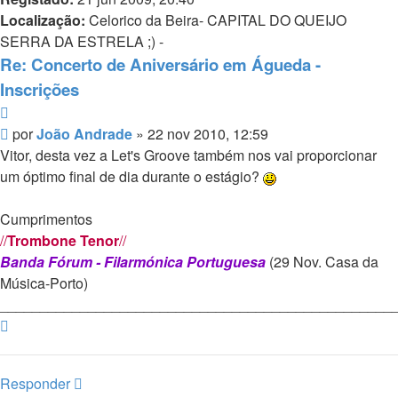
Localização:
Celorico da Beira- CAPITAL DO QUEIJO
SERRA DA ESTRELA ;) -
Re: Concerto de Aniversário em Águeda -
Inscrições
Citar
Mensagem
por
João Andrade
»
22 nov 2010, 12:59
Vitor, desta vez a Let's Groove também nos vai proporcionar
um óptimo final de dia durante o estágio?
Cumprimentos
//
Trombone Tenor
//
Banda Fórum - Filarmónica Portuguesa
(29 Nov. Casa da
Música-Porto)
_________________________________________________
Topo
Responder