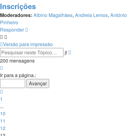
Inscrições
Moderadores:
Albino Magalhães
,
Andreia Lemos
,
António
Pinheiro
Responder
Versão para impressão
Pesquisa
Pesquisar
avançada
200 mensagens
Página
13
Ir para a página.:
de
14
Anterior
1
...
10
11
12
13