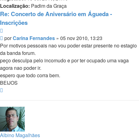
Localização:
Padim da Graça
Re: Concerto de Aniversário em Águeda -
Inscrições
Citar
Mensagem
por
Carina Fernandes
»
05 nov 2010, 13:23
Por motivos pessoais nao vou poder estar presente no estagio
da banda forum.
peço desculpa pelo incomudo e por ter ocupado uma vaga
agora nao poder ir.
espero que todo corra bem.
BEIJOS
Topo
Albino Magalhães