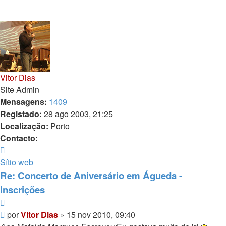
Vitor Dias
Site Admin
Mensagens:
1409
Registado:
28 ago 2003, 21:25
Localização:
Porto
Contacto:
Contacto
Vitor
Sítio web
Dias
Re: Concerto de Aniversário em Águeda -
Inscrições
Citar
Mensagem
por
Vitor Dias
»
15 nov 2010, 09:40