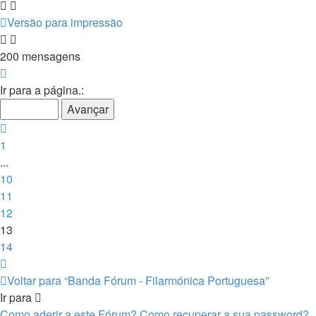
Versão para impressão
200 mensagens
Página
13
Ir para a página.:
de
14
Anterior
1
...
10
11
12
13
14
Próximo
Voltar para “Banda Fórum - Filarmónica Portuguesa”
Ir para
Como aderir a este Fórum? Como recuperar a sua password?