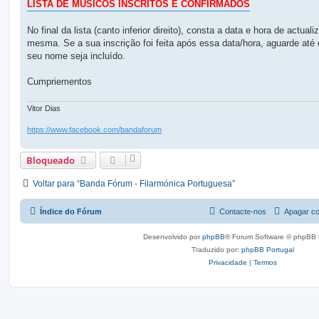
g
LISTA DE MÚSICOS INSCRITOS E CONFIRMADOS
e
m
No final da lista (canto inferior direito), consta a data e hora de actual
mesma. Se a sua inscrição foi feita após essa data/hora, aguarde até
seu nome seja incluído.
Cumpriementos
Vitor Dias
https://www.facebook.com/bandaforum
Bloqueado
Voltar para “Banda Fórum - Filarmónica Portuguesa”
Índice do Fórum
Contacte-nos
Apagar co
Desenvolvido por
phpBB
® Forum Software © phpBB 
Traduzido por:
phpBB Portugal
Privacidade
|
Termos