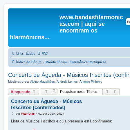
www.bandasfilarmonic
as.com | aqui se
encontram os
filarmónicos...
Links rápidos
FAQ
Índice do Fórum
Banda Fórum - Filarmónica Portuguesa
Concerto de Águeda - Músicos Inscritos (confi
Moderadores:
Albino Magalhães
,
Andreia Lemos
,
António Pinheiro
Pesquisar
Pesqui
Bloqueado
Concerto de Águeda - Músicos
Inscritos (confirmados)
M
por
Vitor Dias
»
01 out 2010, 09:24
e
n
Lista de Músicos inscritos e cuja presença está confirmada:
s
a