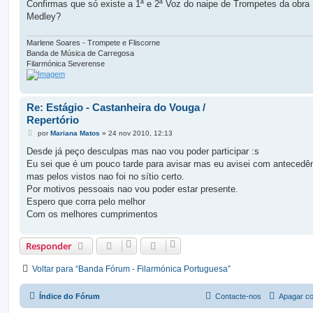
g
Confirmas que só existe a 1ª e 2ª Voz do naipe de Trompetes da obra
e
Medley?
m
Marlene Soares - Trompete e Fliscorne
Banda de Música de Carregosa
Filarmónica Severense
Re: Estágio - Castanheira do Vouga /
Repertório
M
por
Mariana Matos
»
24 nov 2010, 12:13
e
n
Desde já peço desculpas mas nao vou poder participar :s
s
Eu sei que é um pouco tarde para avisar mas eu avisei com antecedên
a
g
mas pelos vistos nao foi no sítio certo.
e
Por motivos pessoais nao vou poder estar presente.
m
Espero que corra pelo melhor
Com os melhores cumprimentos
Responder
Voltar para “Banda Fórum - Filarmónica Portuguesa”
Índice do Fórum
Contacte-nos
Apagar co