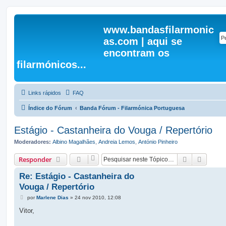
www.bandasfilarmonic
as.com | aqui se
encontram os
filarmónicos...
Links rápidos
FAQ
Índice do Fórum
Banda Fórum - Filarmónica Portuguesa
Estágio - Castanheira do Vouga / Repertório
Moderadores:
Albino Magalhães
,
Andreia Lemos
,
António Pinheiro
Pesquisar
Pesqui
Responder
Re: Estágio - Castanheira do
Vouga / Repertório
M
por
Marlene Dias
»
24 nov 2010, 12:08
e
n
Vitor,
s
a