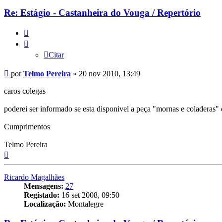
Re: Estágio - Castanheira do Vouga / Repertório
Citar
Citar
Mensagem
por
Telmo Pereira
»
20 nov 2010, 13:49
caros colegas
poderei ser informado se esta disponivel a peça "mornas e coladeras" 
Cumprimentos
Telmo Pereira
Topo
Ricardo Magalhães
Mensagens:
27
Registado:
16 set 2008, 09:50
Localização:
Montalegre