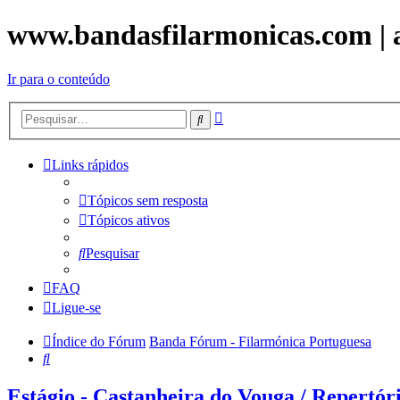
www.bandasfilarmonicas.com | aq
Ir para o conteúdo
Pesquisa
Pesquisar
avançada
Links rápidos
Tópicos sem resposta
Tópicos ativos
Pesquisar
FAQ
Ligue-se
Índice do Fórum
Banda Fórum - Filarmónica Portuguesa
Pesquisar
Estágio - Castanheira do Vouga / Repertór