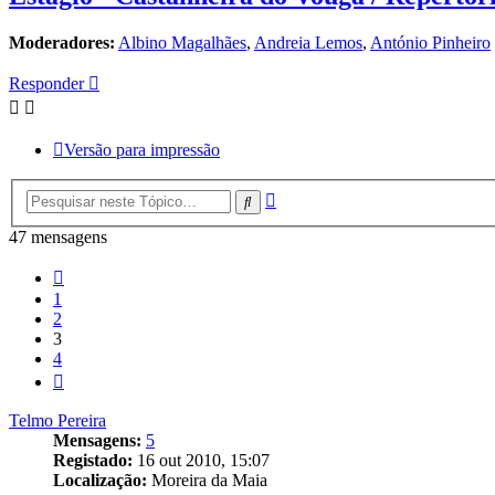
Moderadores:
Albino Magalhães
,
Andreia Lemos
,
António Pinheiro
Responder
Versão para impressão
Pesquisa
Pesquisar
avançada
47 mensagens
Anterior
1
2
3
4
Próximo
Telmo Pereira
Mensagens:
5
Registado:
16 out 2010, 15:07
Localização:
Moreira da Maia