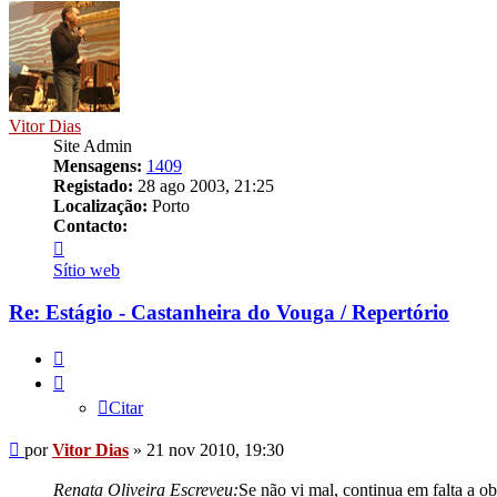
Vitor Dias
Site Admin
Mensagens:
1409
Registado:
28 ago 2003, 21:25
Localização:
Porto
Contacto:
Contacto
Vitor
Sítio web
Dias
Re: Estágio - Castanheira do Vouga / Repertório
Citar
Citar
Mensagem
por
Vitor Dias
»
21 nov 2010, 19:30
Renata Oliveira Escreveu:
Se não vi mal, continua em falta a 