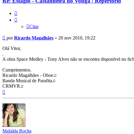
Re: Estágio - Castanheira do Vouga / Repertório
Citar
Citar
Mensagem
por
Ricardo Magalhães
»
20 nov 2010, 19:22
Olá Vitor,
.
A obra Space Medley - Tony Alves não se encontra disponível no fich
Cumprimentos.
Ricardo Magalhães - Oboe♫
Banda Musical de Parafita♫
CRMVR♫
Topo
Mafalda Rocha