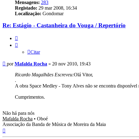
Mensagens:
283
Registado:
29 mar 2008, 16:34
Localização:
Gondomar
Re: Estágio - Castanheira do Vouga / Repertório
Citar
Citar
Mensagem
por
Mafalda Rocha
»
20 nov 2010, 19:43
Ricardo Magalhães Escreveu:
Olá Vitor,
.
A obra Space Medley - Tony Alves não se encontra disponível n
Cumprimentos.
Não há para nós
Mafalda Rocha
• Oboé
Associação da Banda de Música de Moreira da Maia
Topo