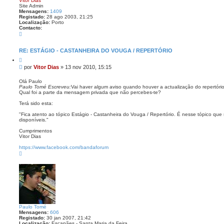
Vitor Dias
Site Admin
Mensagens:
1409
Registado:
28 ago 2003, 21:25
Localização:
Porto
Contacto:
C
o
n
t
RE: ESTÁGIO - CASTANHEIRA DO VOUGA / REPERTÓRIO
a
C
c
i
t
M
por
Vitor Dias
»
13 nov 2010, 15:15
t
o
e
a
V
n
r
Olá Paulo
i
Paulo Tomé Escreveu:
Vai haver algum aviso quando houver a actualização do repertóri
s
t
Qual foi a parte da mensagem privada que não percebes-te?
o
a
r
g
Terá sido esta:
D
e
i
"Fica atento ao tópico Estágio - Castanheira do Vouga / Repertório. É nesse tópico que
a
m
disponíveis."
s
Cumprimentos
Vitor Dias
https://www.facebook.com/bandaforum
T
o
p
o
Paulo Tomé
Mensagens:
606
Registado:
30 jan 2007, 21:42
Localização:
Escapães - Santa Maria da Feira