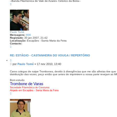
--Banda Filarmónica de Vale de Azares- Celorico da Beira--
m
T
o
p
o
Paulo Tomé
Mensagens:
606
Registado:
30 jan 2007, 21:42
Localização:
Escapães - Santa Maria da Feira
Contacto:
C
o
n
t
RE: ESTÁGIO - CASTANHEIRA DO VOUGA / REPERTÓRIO
a
C
c
i
t
M
por
Paulo Tomé
»
17 nov 2010, 13:40
t
o
e
a
P
n
r
Caros colegas de naipe Trombones, devido à divergências que me são alheias tive que
a
distribuição das vozes, peço então que antes de imprimirem a vossa parte revejam as MP
s
u
l
a
Bom estudo
o
g
Trombone de Varas
T
e
o
Sociedade Filarmónica de Crestuma
m
m
Alojado em Escapães - Santa Maria da Feira
é
T
o
p
o