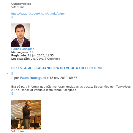
Cumprimentos
Vitor Dias
https://www.facebook.com/bandaforum
T
o
p
o
Paulo Rodrigues
Mensagens:
41
Registado:
31 jan 2005, 11:55
Localização:
Vila Cova à Coelheira
RE: ESTÁGIO - CASTANHEIRA DO VOUGA / REPERTÓRIO
C
i
M
por
Paulo Rodrigues
»
18 nov 2010, 09:37
t
e
a
n
r
Era só para informar que não me foram enviadas as peças: Space Medley - Tony Alves
e The Transit of Venus o resto tenho. Obrigado
s
T
a
o
g
p
e
o
m
Vitor Dias