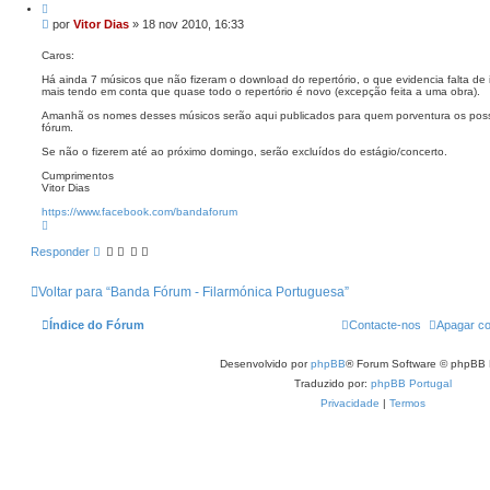
C
c
i
t
M
por
Vitor Dias
»
18 nov 2010, 16:33
t
o
e
a
V
n
r
Caros:
i
s
t
Há ainda 7 músicos que não fizeram o download do repertório, o que evidencia falta de
o
a
mais tendo em conta que quase todo o repertório é novo (excepção feita a uma obra).
r
g
D
e
Amanhã os nomes desses músicos serão aqui publicados para quem porventura os possa
i
fórum.
a
m
s
Se não o fizerem até ao próximo domingo, serão excluídos do estágio/concerto.
Cumprimentos
Vitor Dias
https://www.facebook.com/bandaforum
T
o
p
Responder
o
Voltar para “Banda Fórum - Filarmónica Portuguesa”
Índice do Fórum
Contacte-nos
Apagar co
Desenvolvido por
phpBB
® Forum Software © phpBB 
Traduzido por:
phpBB Portugal
Privacidade
|
Termos