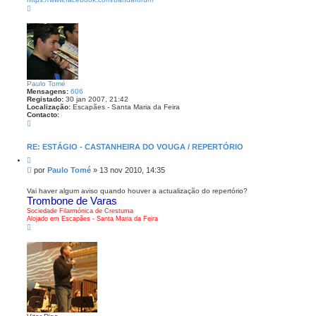
T
o
p
o
Paulo Tomé
Mensagens:
606
Registado:
30 jan 2007, 21:42
Localização:
Escapães - Santa Maria da Feira
Contacto:
C
o
n
t
RE: ESTÁGIO - CASTANHEIRA DO VOUGA / REPERTÓRIO
a
C
c
i
t
M
por
Paulo Tomé
»
13 nov 2010, 14:35
t
o
e
a
P
n
r
Vai haver algum aviso quando houver a actualização do repertório?
a
Trombone de Varas
s
u
l
a
Sociedade Filarmónica de Crestuma
o
g
Alojado em Escapães - Santa Maria da Feira
T
T
e
o
o
m
m
p
é
o