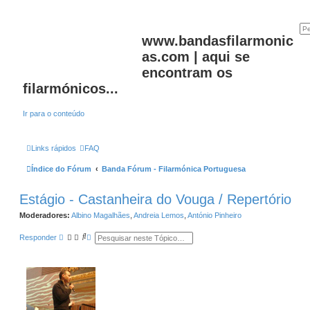
www.bandasfilarmonic
as.com | aqui se
encontram os
filarmónicos...
Ir para o conteúdo
Links rápidos
FAQ
Índice do Fórum
Banda Fórum - Filarmónica Portuguesa
Estágio - Castanheira do Vouga / Repertório
Moderadores:
Albino Magalhães
,
Andreia Lemos
,
António Pinheiro
P
P
Responder
e
e
s
s
q
q
u
u
i
i
s
s
a
a
r
a
v