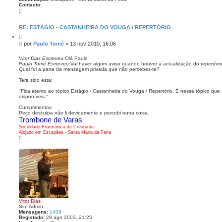
Contacto:
C
o
n
t
RE: ESTÁGIO - CASTANHEIRA DO VOUGA / REPERTÓRIO
a
C
c
i
t
M
por
Paulo Tomé
»
13 nov 2010, 16:06
t
o
e
a
P
n
r
Vitor Dias Escreveu:
Olá Paulo
a
Paulo Tomé Escreveu:
Vai haver algum aviso quando houver a actualização do repertóri
s
u
Qual foi a parte da mensagem privada que não percebes-te?
l
a
o
g
Terá sido esta:
T
e
o
"Fica atento ao tópico Estágio - Castanheira do Vouga / Repertório. É nesse tópico que
m
m
disponíveis."
é
Cumprimentos
Peço desculpa não li devidamente e percebi outra coisa.
Trombone de Varas
Sociedade Filarmónica de Crestuma
Alojado em Escapães - Santa Maria da Feira
T
o
p
o
Vitor Dias
Site Admin
Mensagens:
1409
Registado:
28 ago 2003, 21:25