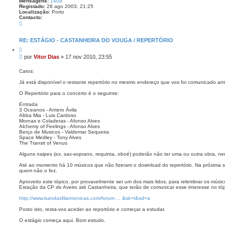
Mensagens:
1409
Registado:
28 ago 2003, 21:25
Localização:
Porto
Contacto:
C
o
n
t
RE: ESTÁGIO - CASTANHEIRA DO VOUGA / REPERTÓRIO
a
C
c
i
t
M
por
Vitor Dias
»
17 nov 2010, 23:55
t
o
e
a
V
n
r
Caros:
i
s
t
Já está disponível o restante repertório no mesmo endereço que vos foi comunicado an
o
a
r
g
O Repertório para o concerto é o seguinte:
D
e
i
Entrada
a
m
3 Oceanos - Antero Ávila
s
Abba Mia - Luis Cardoso
Mornas e Coladeras - Afonso Alves
Alchemy of Feelings - Afonso Alves
Berço de Musicos - Valdemar Sequeira
Space Medley - Tony Alves
The Transit of Venus
Alguns naipes (ex. sax-soprano, requinta, oboé) poderão não ter uma ou outra obra, nem
Até ao momento há 10 músicos que não fizeram o download do repertório. Na próxima se
quem não o fez.
Aproveito este tópico, por provavelmente ser um dos mais lidos, para relembrar os músi
Estação da CP de Aveiro até Castanheira, que terão de comunicar esse interesse no tópi
http://www.bandasfilarmonicas.com/forum ... &sk=t&sd=a
Posto isto, resta-vos aceder ao reportório e começar a estudar.
O estágio começa aqui. Bom estudo.