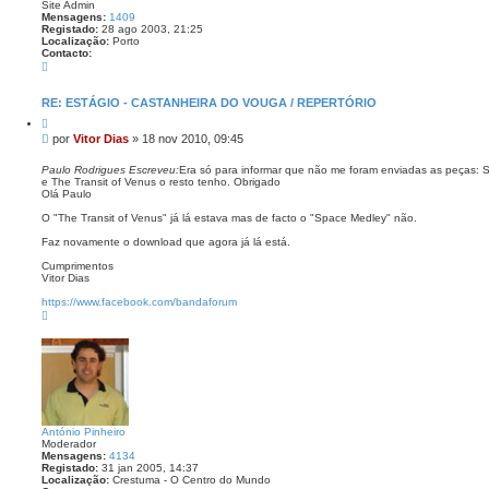
Site Admin
Mensagens:
1409
Registado:
28 ago 2003, 21:25
Localização:
Porto
Contacto:
C
o
n
t
RE: ESTÁGIO - CASTANHEIRA DO VOUGA / REPERTÓRIO
a
C
c
i
t
M
por
Vitor Dias
»
18 nov 2010, 09:45
t
o
e
a
V
n
r
Paulo Rodrigues Escreveu:
Era só para informar que não me foram enviadas as peças: 
i
e The Transit of Venus o resto tenho. Obrigado
s
t
Olá Paulo
o
a
r
g
O "The Transit of Venus" já lá estava mas de facto o "Space Medley" não.
D
e
i
Faz novamente o download que agora já lá está.
a
m
s
Cumprimentos
Vitor Dias
https://www.facebook.com/bandaforum
T
o
p
o
António Pinheiro
Moderador
Mensagens:
4134
Registado:
31 jan 2005, 14:37
Localização:
Crestuma - O Centro do Mundo