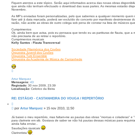
Fiquem atentos a este tópico. Serão aqui informados acerca das novas obras disponibi
m
que ainda não tenham efectuado o download das suas partes. As mesmas estarão dispo
Novembro.
As MP's enviadas foram personalizadas, pelo que sabemos a qualquer momento quem 
fizer até à data marcada, poderá ser excluído do concerto por manifesto desinteresse 
razão, não aceite as obras de outro colega sob pena de constar na lista de músicos qu
Cumprimentos
Ok, ainda bem que avisa, pois eu pensava que tendo eu as partituras de flauta, que a 
não precisaria de as retirar o reportório.
Cumprimentos musicais
Kelly Santos - Flauta Transversal
Sociedade Filarmónica dos Covões
Orquestra Juvenil dos Covões
Orquestra Tutti Ensemble
Orquestra da Academia de Música de Cantanhede
T
o
p
Artur Marquez
o
Mensagens:
43
Registado:
30 nov 2009, 23:39
Localização:
Celorico da Beira
RE: ESTÁGIO - CASTANHEIRA DO VOUGA / REPERTÓRIO
C
i
M
por
Artur Marquez
»
15 nov 2010, 11:50
t
e
a
n
r
Já baixei o meu repertório, mas faltam-me as pautas das obras "mornas e coladeras" e 
para clarinete em sib. Gostava de saber se não há pautas dessas músicas para requint
s
ainda falta enviar...
a
Saudações musicais
g
Clarinetista
e