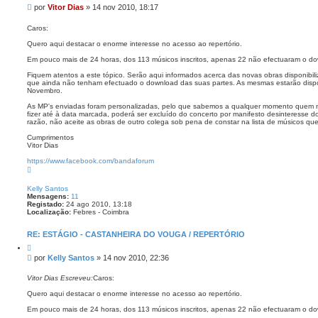
i
t
M
por
Vitor Dias
»
14 nov 2010, 18:17
t
o
e
a
V
n
r
Caros:
i
s
t
Quero aqui destacar o enorme interesse no acesso ao repertório.
o
a
r
g
Em pouco mais de 24 horas, dos 113 músicos inscritos, apenas 22 não efectuaram o d
D
e
i
Fiquem atentos a este tópico. Serão aqui informados acerca das novas obras disponibi
a
m
que ainda não tenham efectuado o download das suas partes. As mesmas estarão dispo
s
Novembro.
As MP's enviadas foram personalizadas, pelo que sabemos a qualquer momento quem 
fizer até à data marcada, poderá ser excluído do concerto por manifesto desinteresse 
razão, não aceite as obras de outro colega sob pena de constar na lista de músicos qu
Cumprimentos
Vitor Dias
https://www.facebook.com/bandaforum
T
o
p
Kelly Santos
o
Mensagens:
11
Registado:
24 ago 2010, 13:18
Localização:
Febres - Coimbra
RE: ESTÁGIO - CASTANHEIRA DO VOUGA / REPERTÓRIO
C
i
M
por
Kelly Santos
»
14 nov 2010, 22:36
t
e
a
n
r
Vitor Dias Escreveu:
Caros:
s
Quero aqui destacar o enorme interesse no acesso ao repertório.
a
g
Em pouco mais de 24 horas, dos 113 músicos inscritos, apenas 22 não efectuaram o d
e