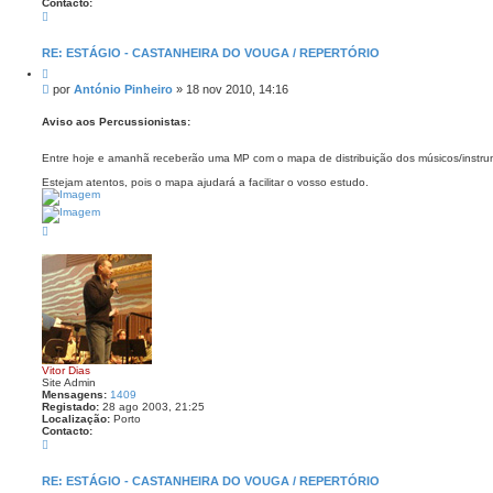
Contacto:
C
o
n
t
RE: ESTÁGIO - CASTANHEIRA DO VOUGA / REPERTÓRIO
a
C
c
i
t
M
por
António Pinheiro
»
18 nov 2010, 14:16
t
o
e
a
A
n
r
Aviso aos Percussionistas:
n
s
t
ó
a
Entre hoje e amanhã receberão uma MP com o mapa de distribuição dos músicos/instrum
n
g
i
e
Estejam atentos, pois o mapa ajudará a facilitar o vosso estudo.
o
P
m
i
n
T
h
o
e
p
i
o
r
o
Vitor Dias
Site Admin
Mensagens:
1409
Registado:
28 ago 2003, 21:25
Localização:
Porto
Contacto:
C
o
n
t
RE: ESTÁGIO - CASTANHEIRA DO VOUGA / REPERTÓRIO
a