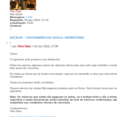
a
n
ç
Vitor Dias
a
Site Admin
d
Mensagens:
1409
a
Registado:
28 ago 2003, 21:25
Localização:
Porto
Contacto:
C
o
n
t
ESTÁGIO - CASTANHEIRA DO VOUGA / REPERTÓRIO
a
C
c
i
t
M
por
Vitor Dias
»
10 nov 2010, 17:05
t
o
e
a
V
n
r
Caros:
i
s
t
O repertório está prestes a ser distribuído.
o
a
r
g
Falta-nos apenas algumas partes de algumas obras para que tudo seja remetido a temp
D
e
dias antes do concerto).
i
a
m
De todas as obras que já foram executadas, apenas se manterão a obra que executamo
s
Coladeras".
Todas as restantes serão novidades.
Fiquem atentos às vossas Mensagens privadas aqui no fórum. Será dessa forma que re
repertório.
Nota: Os músicos que ainda não pagaram os polos, ou o tenham feito e não o tenh
repertório e muito brevemente serão retirados da lista de músicos confirmados, d
estipulado nas condições iniciais de inscrição.
Cumprimentos
Vitor Dias
https://www.facebook.com/bandaforum