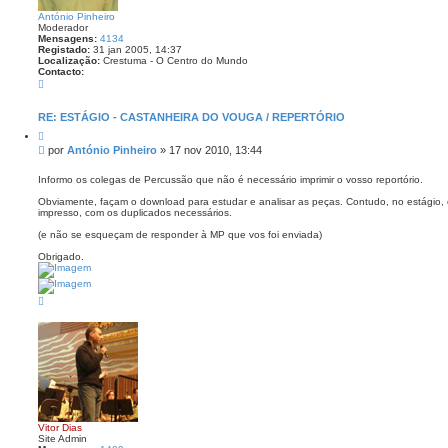
António Pinheiro
Moderador
Mensagens:
4134
Registado:
31 jan 2005, 14:37
Localização:
Crestuma - O Centro do Mundo
Contacto:
C
o
n
t
RE: ESTÁGIO - CASTANHEIRA DO VOUGA / REPERTÓRIO
a
C
c
i
t
M
por
António Pinheiro
»
17 nov 2010, 13:44
t
o
e
a
A
n
r
Informo os colegas de Percussão que não é necessário imprimir o vosso reportório.
n
s
t
Obviamente, façam o download para estudar e analisar as peças. Contudo, no estágio, o
ó
a
impresso, com os duplicados necessários.
n
g
i
e
(e não se esqueçam de responder à MP que vos foi enviada)
o
P
m
Obrigado.
i
n
h
e
T
i
o
r
p
o
o
Vitor Dias
Site Admin