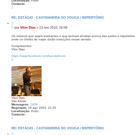
Localização:
Porto
Contacto:
C
o
n
t
RE: ESTÁGIO - CASTANHEIRA DO VOUGA / REPERTÓRIO
a
C
c
i
t
M
por
Vitor Dias
»
13 nov 2010, 16:58
t
o
e
a
V
n
r
Os músicos que sejam estreantes e que tenham dúvidas acerca das partes e imprimir/toca
i
onde os chefes de naipe darão instruções nesse sentido.
s
t
o
a
Cumprimentos
r
g
Vitor Dias
D
e
i
https://www.facebook.com/bandaforum
a
m
T
s
o
p
o
Vitor Dias
Site Admin
Mensagens:
1409
Registado:
28 ago 2003, 21:25
Localização:
Porto
Contacto:
C
o
n
t
RE: ESTÁGIO - CASTANHEIRA DO VOUGA / REPERTÓRIO
a
C
c