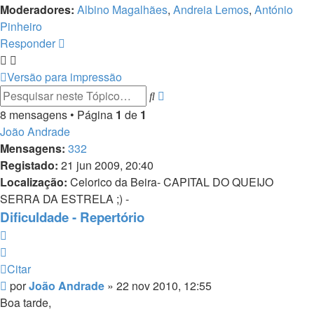
Moderadores:
Albino Magalhães
,
Andreia Lemos
,
António
Pinheiro
Responder
Versão para impressão
Pesquisa
Pesquisar
avançada
8 mensagens • Página
1
de
1
João Andrade
Mensagens:
332
Registado:
21 jun 2009, 20:40
Localização:
Celorico da Beira- CAPITAL DO QUEIJO
SERRA DA ESTRELA ;) -
Dificuldade - Repertório
Citar
Citar
Mensagem
por
João Andrade
»
22 nov 2010, 12:55
Boa tarde,