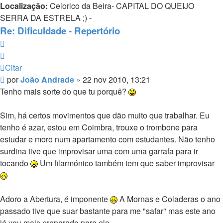
Localização:
Celorico da Beira- CAPITAL DO QUEIJO
SERRA DA ESTRELA ;) -
Re: Dificuldade - Repertório
Citar
Citar
Mensagem
por
João Andrade
»
22 nov 2010, 13:21
Tenho mais sorte do que tu porquê?
Sim, há certos movimentos que dão muito que trabalhar. Eu
tenho é azar, estou em Coimbra, trouxe o trombone para
estudar e moro num apartamento com estudantes. Não tenho
surdina tive que improvisar uma com uma garrafa para ir
tocando
Um filarmónico também tem que saber improvisar
Adoro a Abertura, é imponente
A Mornas e Coladeras o ano
passado tive que suar bastante para me "safar" mas este ano
já vou mais preparado para ela.