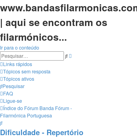
www.bandasfilarmonicas.co
| aqui se encontram os
filarmónicos...
Ir para o conteúdo
Pesquisa
Pesquisar
avançada
Links rápidos
Tópicos sem resposta
Tópicos ativos
Pesquisar
FAQ
Ligue-se
Índice do Fórum
Banda Fórum -
Filarmónica Portuguesa
Pesquisar
Dificuldade - Repertório