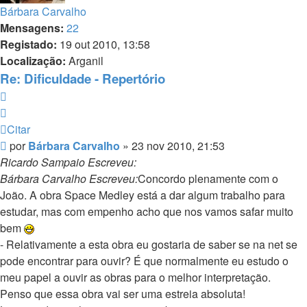
Bárbara Carvalho
Mensagens:
22
Registado:
19 out 2010, 13:58
Localização:
Arganil
Re: Dificuldade - Repertório
Citar
Citar
Mensagem
por
Bárbara Carvalho
»
23 nov 2010, 21:53
Ricardo Sampaio Escreveu:
Bárbara Carvalho Escreveu:
Concordo plenamente com o
João. A obra Space Medley está a dar algum trabalho para
estudar, mas com empenho acho que nos vamos safar muito
bem
- Relativamente a esta obra eu gostaria de saber se na net se
pode encontrar para ouvir? É que normalmente eu estudo o
meu papel a ouvir as obras para o melhor interpretação.
Penso que essa obra vai ser uma estreia absoluta!