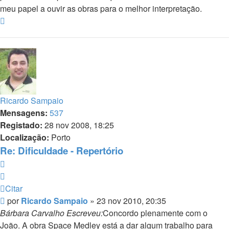
meu papel a ouvir as obras para o melhor interpretação.
Topo
Ricardo Sampaio
Mensagens:
537
Registado:
28 nov 2008, 18:25
Localização:
Porto
Re: Dificuldade - Repertório
Citar
Citar
Mensagem
por
Ricardo Sampaio
»
23 nov 2010, 20:35
Bárbara Carvalho Escreveu:
Concordo plenamente com o
João. A obra Space Medley está a dar algum trabalho para