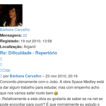
Bárbara Carvalho
Mensagens:
22
Registado:
19 out 2010, 13:58
Localização:
Arganil
Re: Dificuldade - Repertório
Citar
Citar
Mensagem
por
Bárbara Carvalho
»
23 nov 2010, 20:16
Concordo plenamente com o João. A obra Space Medley está
a dar algum trabalho para estudar, mas com empenho acho
que nos vamos safar muito bem
- Relativamente a esta obra eu gostaria de saber se na net se
pode encontrar para ouvir? É que normalmente eu estudo o