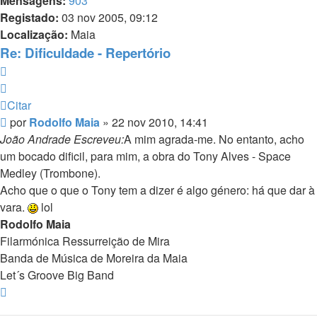
Mensagens:
903
Registado:
03 nov 2005, 09:12
Localização:
Maia
Re: Dificuldade - Repertório
Citar
Citar
Mensagem
por
Rodolfo Maia
»
22 nov 2010, 14:41
João Andrade Escreveu:
A mim agrada-me. No entanto, acho
um bocado dificil, para mim, a obra do Tony Alves - Space
Medley (Trombone).
Acho que o que o Tony tem a dizer é algo género: há que dar à
vara.
lol
Rodolfo Maia
Filarmónica Ressurreição de Mira
Banda de Música de Moreira da Maia
Let´s Groove Big Band
Topo