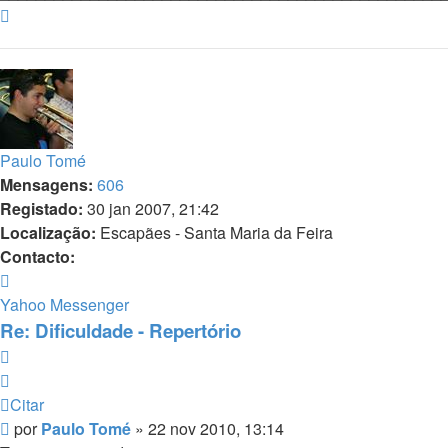
Topo
Paulo Tomé
Mensagens:
606
Registado:
30 jan 2007, 21:42
Localização:
Escapães - Santa Maria da Feira
Contacto:
Contacto
Paulo
Yahoo Messenger
Tomé
Re: Dificuldade - Repertório
Citar
Citar
Mensagem
por
Paulo Tomé
»
22 nov 2010, 13:14