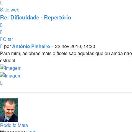
Contacto
António
Sítio web
Pinheiro
Re: Dificuldade - Repertório
Citar
Citar
Mensagem
por
António Pinheiro
»
22 nov 2010, 14:20
Para mim, as obras mais difíceis são aquelas que eu ainda não
estudei.
Topo
Rodolfo Maia