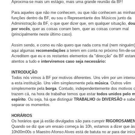
g
Aproxima-se mais um estágio, mais uma grande reunião da BF!
e
m
Para aqueles que não me conhecem, ou que não conhecem as minha
funções dentro da BF, eu sou o Representante dos Músicos junto da
Administração da BF, o que quer dizer que, em qualquer situação,
dou
por vocês
, quer as coisas corram bem, quer as coisas corram mal
(principalmente neste último caso).
Assim sendo, e como eu não quero que nada corra mal (nem ninguém)
aqui algumas
recomendações
a terem em conta no próximo fim-de-s
Acreditem que eu e os restantes elementos da "direcção" da BF esta
atentos a tudo e
interviremos caso seja necessário:
INTRODUÇÃO
Todos nós vimos à BF por motivos diferentes. Uns vêm por um inten
a esta instituição. Uns vêm simplesmente pela
música
. Outros vêm
simplesmente pela
borga
. Contudo, independentemente dos motivos 
trazem cá, na hora de trabalhar temos que estar
todos unidos pelo
espírito
. Ou seja, há que distinguir
TRABALHO
de
DIVERSÃO
e sabe
separar os momentos.
HORÁRIOS
Os horários que já estão divulgados são para cumprir
RIGOROSAME
Quando se diz que um ensaio começa às 10h, estamos a dizer que às
10h00m00s o Maestro Afonso Alves está de batuta no ar para dar iníci