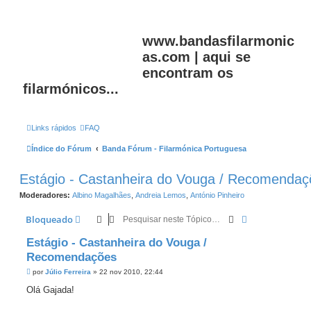
www.bandasfilarmonic
as.com | aqui se
encontram os
filarmónicos...
Links rápidos
FAQ
Índice do Fórum
Banda Fórum - Filarmónica Portuguesa
Estágio - Castanheira do Vouga / Recomendaç
Moderadores:
Albino Magalhães
,
Andreia Lemos
,
António Pinheiro
Pesquisar
Pesquisa avan
Bloqueado
Estágio - Castanheira do Vouga /
Recomendações
M
por
Júlio Ferreira
»
22 nov 2010, 22:44
e
n
Olá Gajada!
s
a