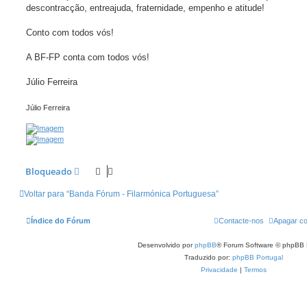
descontracção, entreajuda, fraternidade, empenho e atitude!
Conto com todos vós!
A BF-FP conta com todos vós!
Júlio Ferreira
Júlio Ferreira
Bloqueado
Voltar para “Banda Fórum - Filarmónica Portuguesa”
Índice do Fórum
Contacte-nos
Apagar co
Desenvolvido por
phpBB
® Forum Software © phpBB 
Traduzido por:
phpBB Portugal
Privacidade
|
Termos