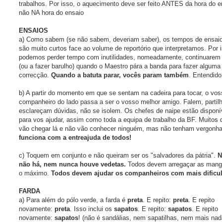
trabalhos. Por isso, o aquecimento deve ser feito ANTES da hora do e
não NA hora do ensaio
ENSAIOS
a) Como sabem (se não sabem, deveriam saber), os tempos de ensai
são muito curtos face ao volume de reportório que interpretamos. Por 
podemos perder tempo com inutilidades, nomeadamente, continuarem 
(ou a fazer barulho) quando o Maestro pára a banda para fazer alguma
correcção.
Quando a batuta parar, vocês param também
. Entendido
b) A partir do momento em que se sentam na cadeira para tocar, o vos
companheiro do lado passa a ser o vosso melhor amigo. Falem, partil
esclareçam dúvidas, não se isolem. Os chefes de naipe estão disponí
para vos ajudar, assim como toda a equipa de trabalho da BF. Muitos
vão chegar lá e não vão conhecer ninguém, mas não tenham vergonh
funciona com a entreajuda de todos!
c) Toquem em conjunto e não queiram ser os "salvadores da pátria".
N
não há, nem nunca houve vedetas.
Todos devem arregaçar as mang
o máximo.
Todos devem ajudar os companheiros com mais dificu
FARDA
a) Para além do pólo verde, a farda é
preta
. E repito:
preta
. E repito
novamente:
preta
. Isso inclui os
sapatos
. E repito:
sapatos
. E repito
novamente:
sapatos
! (não é sandálias, nem sapatilhas, nem mais nad