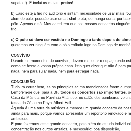
sapatos!). E inclui as meias:
pretas
!
b) Caso esteja frio no auditório e sintam necessidade de usar mais ro
além do pólo, poderão usar uma t-shirt preta, de manga curta, por baix
pólo. Apenas e só. Mas acreditem que nos nossos concertos ninguém
frio.
c)
O pólo só deve ser vestido no Domingo à tarde depois do alm
queremos ver ninguém com o pólo enfiado logo no Domingo de manhã
CONVÍVIO
Durante os momentos de convívio, devem respeitar o espaço onde es
como se fosse a vossa própria casa. Isto quer dizer que não é para par
nada, nem para sujar nada, nem para estragar nada.
CONCLUSÃO
Tudo irá correr bem, se os princípios acima mencionados forem cumpr
Lembrem-se que, para a BF,
todos os concertos são importantes
, s
Casa da Música, no Pavilhão Atlântico, no salão dos bombeiros volunt
tasca do Zé ou no Royal Albert Hall.
Águeda é uma terra de músicos e merece um grande concerto da noss
ainda para mais, porque vamos apresentar um reportório renovado e m
ambicioso!
E para fazermos esse grande concerto, para além do estudo individual
concentração nos curtos ensaios, é necessário: boa disposição,