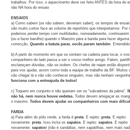
trabalhos. Por isso, o aquecimento deve ser feito ANTES da hora do e
não NA hora do ensaio
ENSAIOS
a) Como sabem (se não sabem, deveriam saber), os tempos de ensai
são muito curtos face ao volume de reportório que interpretamos. Por 
podemos perder tempo com inutilidades, nomeadamente, continuarem 
(ou a fazer barulho) quando o Maestro pára a banda para fazer alguma
correcção.
Quando a batuta parar, vocês param também
. Entendido
b) A partir do momento em que se sentam na cadeira para tocar, o vos
companheiro do lado passa a ser o vosso melhor amigo. Falem, partil
esclareçam dúvidas, não se isolem. Os chefes de naipe estão disponí
para vos ajudar, assim como toda a equipa de trabalho da BF. Muitos
vão chegar lá e não vão conhecer ninguém, mas não tenham vergonh
funciona com a entreajuda de todos!
c) Toquem em conjunto e não queiram ser os "salvadores da pátria".
N
não há, nem nunca houve vedetas.
Todos devem arregaçar as mang
o máximo.
Todos devem ajudar os companheiros com mais dificu
FARDA
a) Para além do pólo verde, a farda é
preta
. E repito:
preta
. E repito
novamente:
preta
. Isso inclui os
sapatos
. E repito:
sapatos
. E repito
novamente:
sapatos
! (não é sandálias, nem sapatilhas, nem mais nad