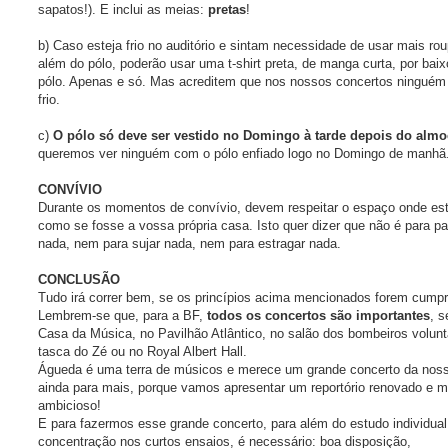
sapatos!). E inclui as meias:
pretas
!
b) Caso esteja frio no auditório e sintam necessidade de usar mais ro
além do pólo, poderão usar uma t-shirt preta, de manga curta, por baix
pólo. Apenas e só. Mas acreditem que nos nossos concertos ninguém
frio.
c)
O pólo só deve ser vestido no Domingo à tarde depois do alm
queremos ver ninguém com o pólo enfiado logo no Domingo de manhã
CONVÍVIO
Durante os momentos de convívio, devem respeitar o espaço onde es
como se fosse a vossa própria casa. Isto quer dizer que não é para par
nada, nem para sujar nada, nem para estragar nada.
CONCLUSÃO
Tudo irá correr bem, se os princípios acima mencionados forem cumpr
Lembrem-se que, para a BF,
todos os concertos são importantes
, s
Casa da Música, no Pavilhão Atlântico, no salão dos bombeiros volunt
tasca do Zé ou no Royal Albert Hall.
Águeda é uma terra de músicos e merece um grande concerto da noss
ainda para mais, porque vamos apresentar um reportório renovado e m
ambicioso!
E para fazermos esse grande concerto, para além do estudo individual
concentração nos curtos ensaios, é necessário: boa disposição,