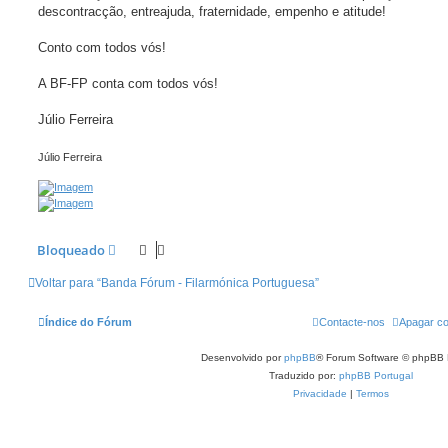
descontracção, entreajuda, fraternidade, empenho e atitude!
Conto com todos vós!
A BF-FP conta com todos vós!
Júlio Ferreira
Júlio Ferreira
Bloqueado
Voltar para “Banda Fórum - Filarmónica Portuguesa”
Índice do Fórum
Contacte-nos
Apagar co
Desenvolvido por
phpBB
® Forum Software © phpBB 
Traduzido por:
phpBB Portugal
Privacidade
|
Termos