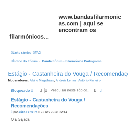
www.bandasfilarmonic
as.com | aqui se
encontram os
filarmónicos...
Links rápidos
FAQ
Índice do Fórum
Banda Fórum - Filarmónica Portuguesa
Estágio - Castanheira do Vouga / Recomendaç
Moderadores:
Albino Magalhães
,
Andreia Lemos
,
António Pinheiro
Pesquisar
Pesquisa avan
Bloqueado
Estágio - Castanheira do Vouga /
Recomendações
M
por
Júlio Ferreira
»
22 nov 2010, 22:44
e
n
Olá Gajada!
s
a