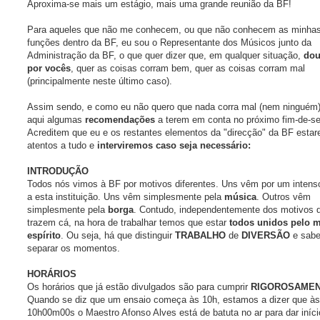
g
Aproxima-se mais um estágio, mais uma grande reunião da BF!
e
m
Para aqueles que não me conhecem, ou que não conhecem as minha
funções dentro da BF, eu sou o Representante dos Músicos junto da
Administração da BF, o que quer dizer que, em qualquer situação,
dou
por vocês
, quer as coisas corram bem, quer as coisas corram mal
(principalmente neste último caso).
Assim sendo, e como eu não quero que nada corra mal (nem ninguém)
aqui algumas
recomendações
a terem em conta no próximo fim-de-s
Acreditem que eu e os restantes elementos da "direcção" da BF esta
atentos a tudo e
interviremos caso seja necessário:
INTRODUÇÃO
Todos nós vimos à BF por motivos diferentes. Uns vêm por um inten
a esta instituição. Uns vêm simplesmente pela
música
. Outros vêm
simplesmente pela
borga
. Contudo, independentemente dos motivos 
trazem cá, na hora de trabalhar temos que estar
todos unidos pelo
espírito
. Ou seja, há que distinguir
TRABALHO
de
DIVERSÃO
e sabe
separar os momentos.
HORÁRIOS
Os horários que já estão divulgados são para cumprir
RIGOROSAME
Quando se diz que um ensaio começa às 10h, estamos a dizer que às
10h00m00s o Maestro Afonso Alves está de batuta no ar para dar iníci