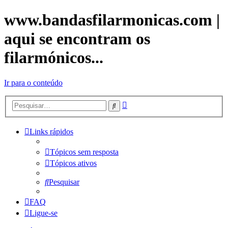
www.bandasfilarmonicas.com |
aqui se encontram os
filarmónicos...
Ir para o conteúdo
Pesquisa
Pesquisar
avançada
Links rápidos
Tópicos sem resposta
Tópicos ativos
Pesquisar
FAQ
Ligue-se