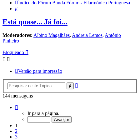
Índice do Fórum
Banda Fórum - Filarmónica Portuguesa
Pesquisar
Está quase... Já foi...
Moderadores:
Albino Magalhães
,
Andreia Lemos
,
António
Pinheiro
Bloqueado
Versão para impressão
Pesquisa
Pesquisar
avançada
144 mensagens
Página
1
Ir para a página.:
de
10
1
2
3