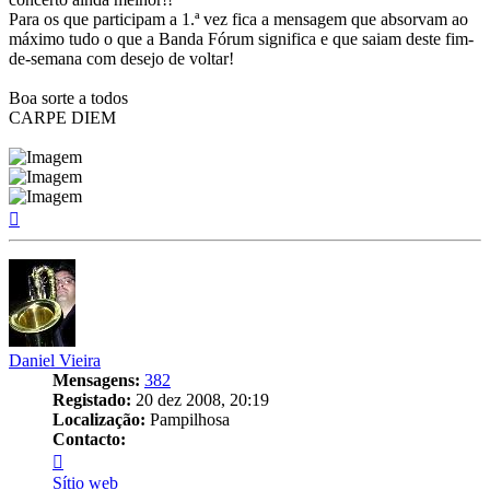
Para os que participam a 1.ª vez fica a mensagem que absorvam ao
máximo tudo o que a Banda Fórum significa e que saiam deste fim-
de-semana com desejo de voltar!
Boa sorte a todos
CARPE DIEM
Topo
Daniel Vieira
Mensagens:
382
Registado:
20 dez 2008, 20:19
Localização:
Pampilhosa
Contacto:
Contacto
Daniel
Sítio web