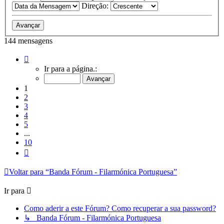
Direção:
144 mensagens
Página
1
Ir para a página.:
de
10
1
2
3
4
5
...
10
Próximo
Voltar para “Banda Fórum - Filarmónica Portuguesa”
Ir para
Como aderir a este Fórum? Como recuperar a sua password?
↳ Banda Fórum - Filarmónica Portuguesa