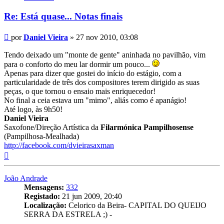
Vieira
Re: Está quase... Notas finais
Mensagem
por
Daniel Vieira
»
27 nov 2010, 03:08
Tendo deixado um "monte de gente" aninhada no pavilhão, vim
para o conforto do meu lar dormir um pouco...
Apenas para dizer que gostei do início do estágio, com a
particularidade de três dos compositores terem dirigido as suas
peças, o que tornou o ensaio mais enriquecedor!
No final a ceia estava um "mimo", aliás como é apanágio!
Até logo, às 9h50!
Daniel Vieira
Saxofone/Direção Artística da
Filarmónica Pampilhosense
(Pampilhosa-Mealhada)
http://facebook.com/dvieirasaxman
Topo
João Andrade
Mensagens:
332
Registado:
21 jun 2009, 20:40
Localização:
Celorico da Beira- CAPITAL DO QUEIJO
SERRA DA ESTRELA ;) -