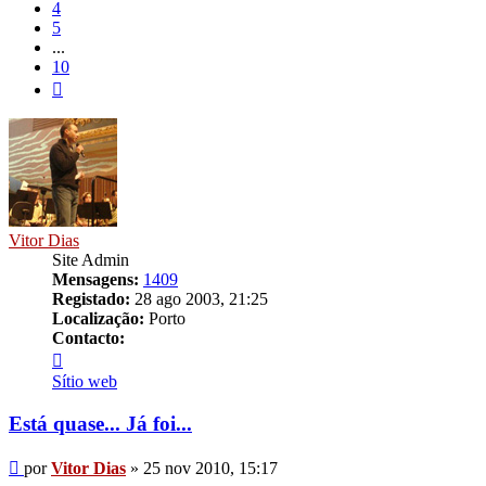
4
5
...
10
Próximo
Vitor Dias
Site Admin
Mensagens:
1409
Registado:
28 ago 2003, 21:25
Localização:
Porto
Contacto:
Contacto
Vitor
Sítio web
Dias
Está quase... Já foi...
Mensagem
por
Vitor Dias
»
25 nov 2010, 15:17