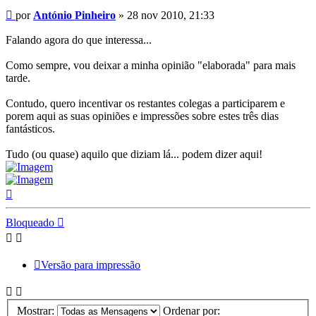
Mensagem
por
António Pinheiro
»
28 nov 2010, 21:33
Falando agora do que interessa...
Como sempre, vou deixar a minha opinião "elaborada" para mais
tarde.
Contudo, quero incentivar os restantes colegas a participarem e
porem aqui as suas opiniões e impressões sobre estes três dias
fantásticos.
Tudo (ou quase) aquilo que diziam lá... podem dizer aqui!
Topo
Bloqueado
Versão para impressão
Mostrar:
Ordenar por: