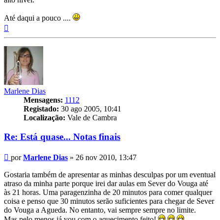
Até daqui a pouco ....
Topo
Marlene Dias
Mensagens:
1112
Registado:
30 ago 2005, 10:41
Localização:
Vale de Cambra
Re: Está quase... Notas finais
Mensagem
por
Marlene Dias
»
26 nov 2010, 13:47
Gostaria também de apresentar as minhas desculpas por um eventual
atraso da minha parte porque irei dar aulas em Sever do Vouga até
às 21 horas. Uma paragenzinha de 20 minutos para comer qualquer
coisa e penso que 30 minutos serão suficientes para chegar de Sever
do Vouga a Agueda. No entanto, vai sempre sempre no limite.
Mas pelo menos já vou com o aquecimento feito!