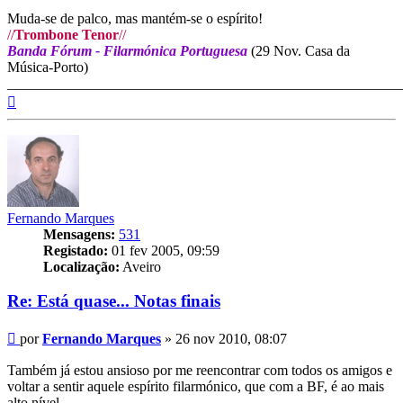
Muda-se de palco, mas mantém-se o espírito!
//
Trombone Tenor
//
Banda Fórum - Filarmónica Portuguesa
(29 Nov. Casa da
Música-Porto)
_______________________________________________________
Topo
Fernando Marques
Mensagens:
531
Registado:
01 fev 2005, 09:59
Localização:
Aveiro
Re: Está quase... Notas finais
Mensagem
por
Fernando Marques
»
26 nov 2010, 08:07
Também já estou ansioso por me reencontrar com todos os amigos e
voltar a sentir aquele espírito filarmónico, que com a BF, é ao mais
alto nível.