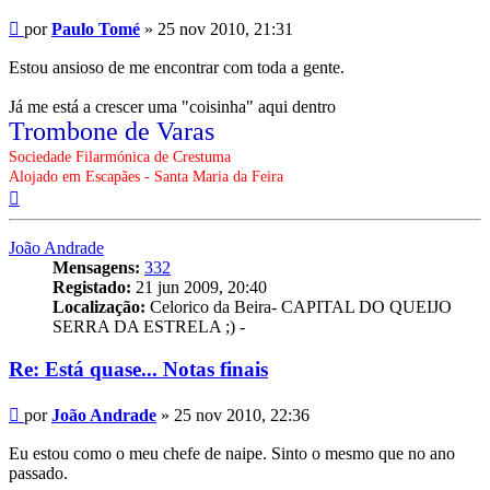
Mensagem
por
Paulo Tomé
»
25 nov 2010, 21:31
Estou ansioso de me encontrar com toda a gente.
Já me está a crescer uma "coisinha" aqui dentro
Trombone de Varas
Sociedade Filarmónica de Crestuma
Alojado em Escapães - Santa Maria da Feira
Topo
João Andrade
Mensagens:
332
Registado:
21 jun 2009, 20:40
Localização:
Celorico da Beira- CAPITAL DO QUEIJO
SERRA DA ESTRELA ;) -
Re: Está quase... Notas finais
Mensagem
por
João Andrade
»
25 nov 2010, 22:36
Eu estou como o meu chefe de naipe. Sinto o mesmo que no ano
passado.