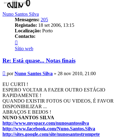
Nuno Santos Silva
Mensagens:
205
Registado:
18 set 2006, 13:15
Localização:
Porto
Contacto:
Contacto
Nuno
Sítio web
Santos
Silva
Re: Está quase... Notas finais
Mensagem
por
Nuno Santos Silva
»
28 nov 2010, 21:00
EU CURTI !
ESPERO VOLTAR A FAZER OUTRO ESTÁGIO
RAPIDAMENTE !
QUANDO EXISTIR FOTOS OU VIDEOS, É FAVOR
DISPONIBILIZAR ...
ABRAÇOS E BEIJOS !
NUNO SANTOS SILVA
http://www.myspace.com/nunosantossilva
http://www.facebook.com/Nuno.Santos.Silva
http://sites.google.com/site/nunosantostrompete