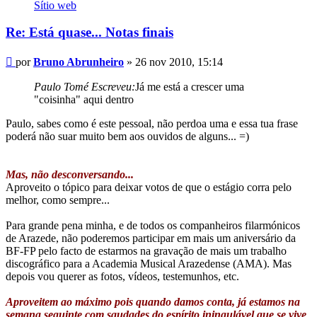
Bruno
Sítio web
Abrunheiro
Re: Está quase... Notas finais
Mensagem
por
Bruno Abrunheiro
»
26 nov 2010, 15:14
Paulo Tomé Escreveu:
Já me está a crescer uma
"coisinha" aqui dentro
Paulo, sabes como é este pessoal, não perdoa uma e essa tua frase
poderá não suar muito bem aos ouvidos de alguns... =)
Mas, não desconversando...
Aproveito o tópico para deixar votos de que o estágio corra pelo
melhor, como sempre...
Para grande pena minha, e de todos os companheiros filarmónicos
de Arazede, não poderemos participar em mais um aniversário da
BF-FP pelo facto de estarmos na gravação de mais um trabalho
discográfico para a Academia Musical Arazedense (AMA). Mas
depois vou querer as fotos, vídeos, testemunhos, etc.
Aproveitem ao máximo pois quando damos conta, já estamos na
semana seguinte com saudades do espírito iningulável que se vive