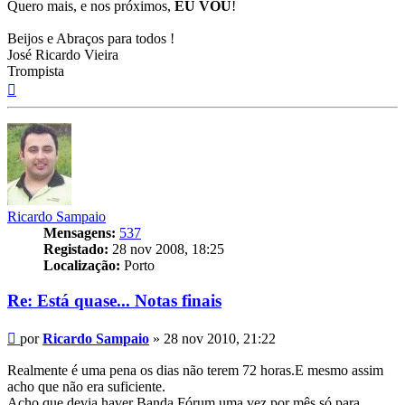
Quero mais, e nos próximos,
EU VOU
!
Beijos e Abraços para todos !
José Ricardo Vieira
Trompista
Topo
Ricardo Sampaio
Mensagens:
537
Registado:
28 nov 2008, 18:25
Localização:
Porto
Re: Está quase... Notas finais
Mensagem
por
Ricardo Sampaio
»
28 nov 2010, 21:22
Realmente é uma pena os dias não terem 72 horas.E mesmo assim
acho que não era suficiente.
Acho que devia haver Banda Fórum uma vez por mês,só para