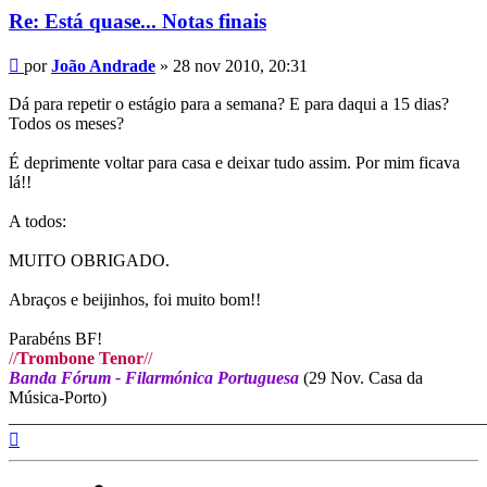
Re: Está quase... Notas finais
Mensagem
por
João Andrade
»
28 nov 2010, 20:31
Dá para repetir o estágio para a semana? E para daqui a 15 dias?
Todos os meses?
É deprimente voltar para casa e deixar tudo assim. Por mim ficava
lá!!
A todos:
MUITO OBRIGADO.
Abraços e beijinhos, foi muito bom!!
Parabéns BF!
//
Trombone Tenor
//
Banda Fórum - Filarmónica Portuguesa
(29 Nov. Casa da
Música-Porto)
_______________________________________________________
Topo