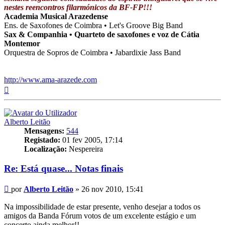
nestes reencontros filarmónicos da BF-FP!!!
Academia Musical Arazedense
Ens. de Saxofones de Coimbra • Let's Groove Big Band
Sax & Companhia • Quarteto de saxofones e voz de Cátia
Montemor
Orquestra de Sopros de Coimbra • Jabardixie Jass Band
http://www.ama-arazede.com
Topo
Alberto Leitão
Mensagens:
544
Registado:
01 fev 2005, 17:14
Localização:
Nespereira
Re: Está quase... Notas finais
Mensagem
por
Alberto Leitão
»
26 nov 2010, 15:41
Na impossibilidade de estar presente, venho desejar a todos os
amigos da Banda Fórum votos de um excelente estágio e um
concerto ainda melhor!!