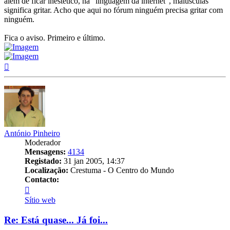
além de ficar inestético, na "linguagem da internet", maiúsculas
significa gritar. Acho que aqui no fórum ninguém precisa gritar com
ninguém.
Fica o aviso. Primeiro e último.
Topo
António Pinheiro
Moderador
Mensagens:
4134
Registado:
31 jan 2005, 14:37
Localização:
Crestuma - O Centro do Mundo
Contacto:
Contacto
António
Sítio web
Pinheiro
Re: Está quase... Já foi...