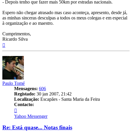
- Depois tenho que fazer mais 50km por estradas nacionais.
Espero não chegar atrasado mas caso aconteça, apresento, desde já,
as minhas sinceras desculpas a todos os meus colegas e em especial
à organização e ao maestro.
Cumprimentos,
Ricardo Silva
Topo
Paulo Tomé
Mensagens:
606
Registado:
30 jan 2007, 21:42
Localização:
Escapães - Santa Maria da Feira
Contacto:
Contacto
Paulo
Yahoo Messenger
Tomé
Re: Está quase... Notas finais