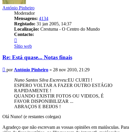
António Pinheiro
Moderador
Mensagens:
4134
Registado:
31 jan 2005, 14:37
Localização:
Crestuma - O Centro do Mundo
Contacto:
Contacto
António
Sítio web
Pinheiro
Re: Está quase... Notas finais
Mensagem
por
António Pinheiro
»
28 nov 2010, 21:29
Nuno Santos Silva Escreveu:
EU CURTI !
ESPERO VOLTAR A FAZER OUTRO ESTÁGIO
RAPIDAMENTE !
QUANDO EXISTIR FOTOS OU VIDEOS, É
FAVOR DISPONIBILIZAR ...
ABRAÇOS E BEIJOS !
Olá Nuno! (e restantes colegas)
Agradeço que não escrevam as vossas opiniões em maiúsculas. Para