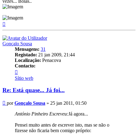
vezes... Bolas..
Topo
Gonçalo Sousa
Mensagens:
31
Registado:
21 jan 2009, 21:44
Localização:
Penacova
Contacto:
Contacto
Gonçalo
Sítio web
Sousa
Re: Está quase... Já foi...
Mensagem
por
Gonçalo Sousa
»
25 jan 2011, 01:50
António Pinheiro Escreveu:
Já agora...
Pensei muito antes de escrever isto, mas se não o
fizesse não ficaria bem comigo próprio: