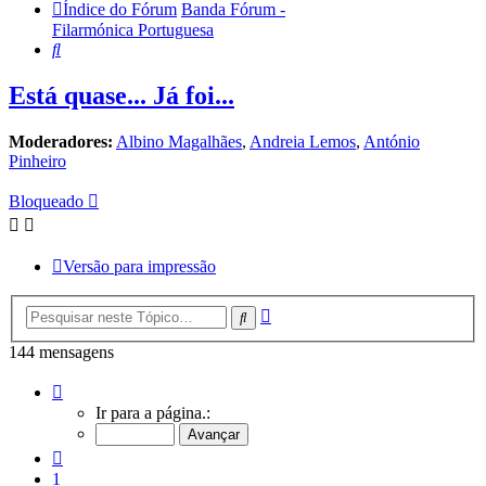
Índice do Fórum
Banda Fórum -
Filarmónica Portuguesa
Pesquisar
Está quase... Já foi...
Moderadores:
Albino Magalhães
,
Andreia Lemos
,
António
Pinheiro
Bloqueado
Versão para impressão
Pesquisa
Pesquisar
avançada
144 mensagens
Página
10
Ir para a página.:
de
10
Anterior
1