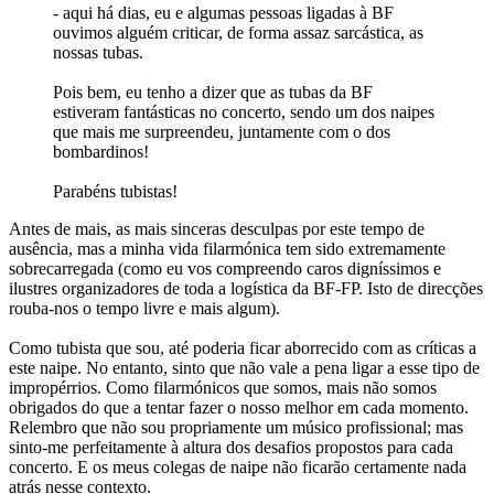
- aqui há dias, eu e algumas pessoas ligadas à BF
ouvimos alguém criticar, de forma assaz sarcástica, as
nossas tubas.
Pois bem, eu tenho a dizer que as tubas da BF
estiveram fantásticas no concerto, sendo um dos naipes
que mais me surpreendeu, juntamente com o dos
bombardinos!
Parabéns tubistas!
Antes de mais, as mais sinceras desculpas por este tempo de
ausência, mas a minha vida filarmónica tem sido extremamente
sobrecarregada (como eu vos compreendo caros digníssimos e
ilustres organizadores de toda a logística da BF-FP. Isto de direcções
rouba-nos o tempo livre e mais algum).
Como tubista que sou, até poderia ficar aborrecido com as críticas a
este naipe. No entanto, sinto que não vale a pena ligar a esse tipo de
impropérrios. Como filarmónicos que somos, mais não somos
obrigados do que a tentar fazer o nosso melhor em cada momento.
Relembro que não sou propriamente um músico profissional; mas
sinto-me perfeitamente à altura dos desafios propostos para cada
concerto. E os meus colegas de naipe não ficarão certamente nada
atrás nesse contexto.