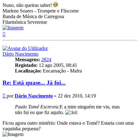
Nuno, não queiras saber!
Marlene Soares - Trompete e Fliscorne
Banda de Música de Carregosa
Filarmónica Severense
Topo
Dário Nascimento
Mensagens:
2824
Registado:
12 ago 2005, 08:41
Localização:
Encarnação - Mafra
Re: Está quase... Já foi...
Mensagem
por
Dário Nascimento
»
22 dez 2010, 14:19
Paulo Tomé Escreveu:
E a mim ninguém me viu, mas
não fui eu que fiz aquilo.
Ficou agora outro mistério: Onde estava o Tomé? Estaria com uma
vaquinha pequena?