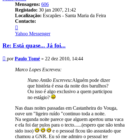
Mensagens:
606
Registado:
30 jan 2007, 21:42
Localização:
Escapães - Santa Maria da Feira
Contacto:
Contacto
Paulo
Yahoo Messenger
Tomé
Re: Está quase... Já foi...
Mensagem
por
Paulo Tomé
»
22 dez 2010, 14:44
Marco Lopes Escreveu:
Nuno Antão Escreveu:
Alguém pode dizer
que história é essa da noite dos barulhos?
Ou isso é algo exclusivo a quem participou
no estágio?
Nas duas noites passadas em Castanheira do Vouga,
ouve um "ligeiro ruído "continuo toda a noite.
Na segunda noite parece que alguem apertou uma vaca
e ela foi dar pulos para o tecto......(espero que não tenha
sido isso)
e o pessoal ficou tão assustado que
chamou a GNR. Eu só me admiro o pessoal ter