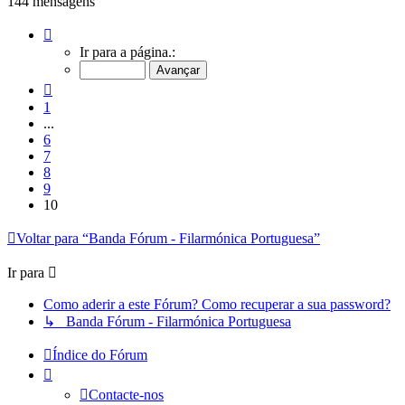
144 mensagens
Página
10
Ir para a página.:
de
10
Anterior
1
...
6
7
8
9
10
Voltar para “Banda Fórum - Filarmónica Portuguesa”
Ir para
Como aderir a este Fórum? Como recuperar a sua password?
↳ Banda Fórum - Filarmónica Portuguesa
Índice do Fórum
Contacte-nos