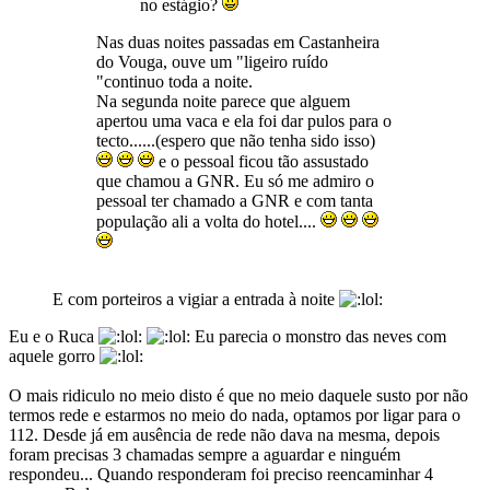
no estágio?
Nas duas noites passadas em Castanheira
do Vouga, ouve um "ligeiro ruído
"continuo toda a noite.
Na segunda noite parece que alguem
apertou uma vaca e ela foi dar pulos para o
tecto......(espero que não tenha sido isso)
e o pessoal ficou tão assustado
que chamou a GNR. Eu só me admiro o
pessoal ter chamado a GNR e com tanta
população ali a volta do hotel....
E com porteiros a vigiar a entrada à noite
Eu e o Ruca
Eu parecia o monstro das neves com
aquele gorro
O mais ridiculo no meio disto é que no meio daquele susto por não
termos rede e estarmos no meio do nada, optamos por ligar para o
112. Desde já em ausência de rede não dava na mesma, depois
foram precisas 3 chamadas sempre a aguardar e ninguém
respondeu... Quando responderam foi preciso reencaminhar 4