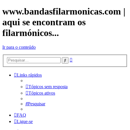
www.bandasfilarmonicas.com |
aqui se encontram os
filarmónicos...
Ir para o conteúdo
Pesquisa
Pesquisar
avançada
Links rápidos
Tópicos sem resposta
Tópicos ativos
Pesquisar
FAQ
Ligue-se