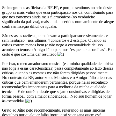
Se integramos as fileiras da BF-FP, é porque sentimos no seio deste
grupo as mais-valias que essa participação nos dá, contribuindo para
que nos tornemos ainda mais filarmónicos (no verdadeiro
significado da palavra), mais ainda inseridos num ambiente de alegre
confraternização difícil de igualar.
São essas as razões que me levam a participar sucessivamente - e
sem hesitação - nos últimos 4 concertos e 2 estágios. Quando as
coisas correm menos bem (e não nego a eventualidade de isso
acontecer) temos o Amigo Júlio para nos "esquentar as orelhas". E o
certo é que costuma dar resultado
Por isso, o meu amadorismo musical (e a minha qualidade de tubista
não foge a essas características) passa completamente ao lado dessas
críticas, quando as mesmas me não forem dirigidas pessoalmente.
No contexto da BF, autorizo os Maestros e o Amigo Júlio a tecer as
críticas que bem entenderem pertinentes, porque nelas reconheço
recomendações importantes para a melhoria da minha qualidade
técnica... E de outrém, desde que sejam construtivas e dirigidas de
forma pessoal, com a maior sinceridade... Não sou homem de jogar
às escondidas
Grato ao Júlio pelo reconhecimento, reiterando as mais sinceras
desculpas por qualquer falha (porque só se engana quem está