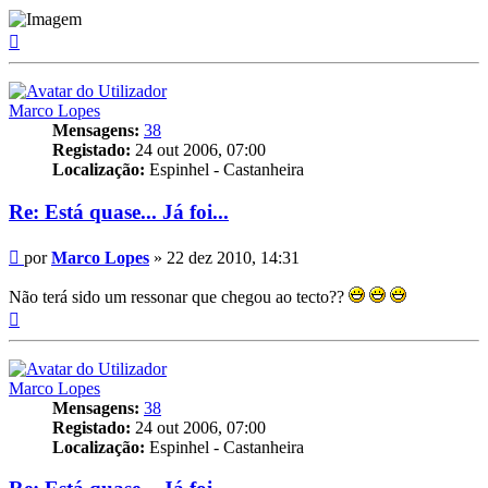
Topo
Marco Lopes
Mensagens:
38
Registado:
24 out 2006, 07:00
Localização:
Espinhel - Castanheira
Re: Está quase... Já foi...
Mensagem
por
Marco Lopes
»
22 dez 2010, 14:31
Não terá sido um ressonar que chegou ao tecto??
Topo
Marco Lopes
Mensagens:
38
Registado:
24 out 2006, 07:00
Localização:
Espinhel - Castanheira