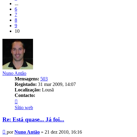
...
6
7
8
9
10
Nuno Antão
Mensagens:
503
Registado:
31 mar 2009, 14:07
Localização:
Lousã
Contacto:
Contacto
Nuno
Sítio web
Antão
Re: Está quase... Já foi...
Mensagem
por
Nuno Antão
»
21 dez 2010, 16:16