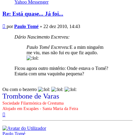
Paulo
Yahoo Messenger
Tomé
Re: Está quase... Já foi...
Mensagem
por
Paulo Tomé
»
22 dez 2010, 14:43
Dário Nascimento Escreveu:
Paulo Tomé Escreveu:
E a mim ninguém
me viu, mas não fui eu que fiz aquilo.
Ficou agora outro mistério: Onde estava o Tomé?
Estaria com uma vaquinha pequena?
Ou com o bezerro
Trombone de Varas
Sociedade Filarmónica de Crestuma
Alojado em Escapães - Santa Maria da Feira
Topo
Paulo Tomé