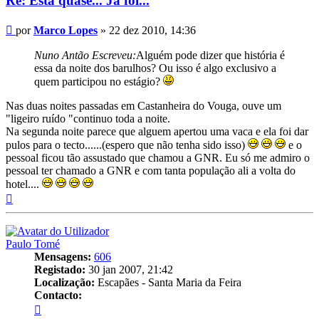
Re: Está quase... Já foi...
Mensagem
por
Marco Lopes
»
22 dez 2010, 14:36
Nuno Antão Escreveu:
Alguém pode dizer que história é
essa da noite dos barulhos? Ou isso é algo exclusivo a
quem participou no estágio?
Nas duas noites passadas em Castanheira do Vouga, ouve um
"ligeiro ruído "continuo toda a noite.
Na segunda noite parece que alguem apertou uma vaca e ela foi dar
pulos para o tecto......(espero que não tenha sido isso)
e o
pessoal ficou tão assustado que chamou a GNR. Eu só me admiro o
pessoal ter chamado a GNR e com tanta população ali a volta do
hotel....
Topo
Paulo Tomé
Mensagens:
606
Registado:
30 jan 2007, 21:42
Localização:
Escapães - Santa Maria da Feira
Contacto:
Contacto