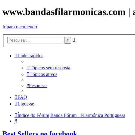
www.bandasfilarmonicas.com | aq
Ir para o conteúdo
Pesquisa
Pesquisar
avançada
Links rápidos
Tópicos sem resposta
Tópicos ativos
Pesquisar
FAQ
Ligue-se
Índice do Fórum
Banda Fórum - Filarmónica Portuguesa
Pesquisar
Best Sellers no facebook