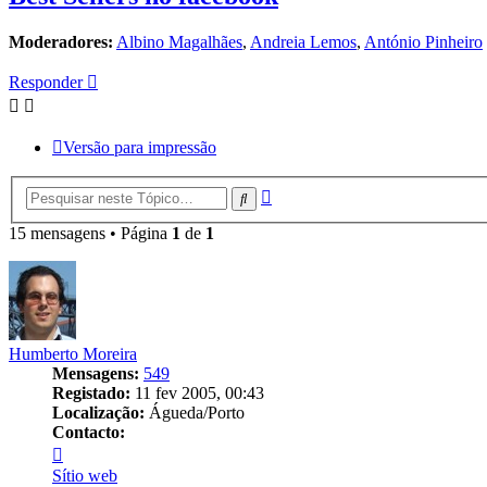
Moderadores:
Albino Magalhães
,
Andreia Lemos
,
António Pinheiro
Responder
Versão para impressão
Pesquisa
Pesquisar
avançada
15 mensagens • Página
1
de
1
Humberto Moreira
Mensagens:
549
Registado:
11 fev 2005, 00:43
Localização:
Águeda/Porto
Contacto:
Contacto
Humberto
Sítio web