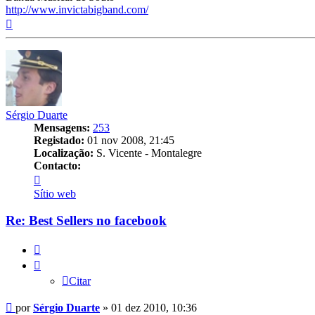
http://www.invictabigband.com/
Topo
Sérgio Duarte
Mensagens:
253
Registado:
01 nov 2008, 21:45
Localização:
S. Vicente - Montalegre
Contacto:
Contacto
Sérgio
Sítio web
Duarte
Re: Best Sellers no facebook
Citar
Citar
Mensagem
por
Sérgio Duarte
»
01 dez 2010, 10:36