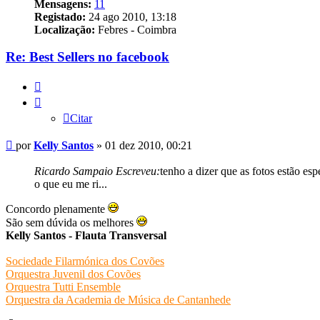
Mensagens:
11
Registado:
24 ago 2010, 13:18
Localização:
Febres - Coimbra
Re: Best Sellers no facebook
Citar
Citar
Mensagem
por
Kelly Santos
»
01 dez 2010, 00:21
Ricardo Sampaio Escreveu:
tenho a dizer que as fotos estão es
o que eu me ri...
Concordo plenamente
São sem dúvida os melhores
Kelly Santos - Flauta Transversal
Sociedade Filarmónica dos Covões
Orquestra Juvenil dos Covões
Orquestra Tutti Ensemble
Orquestra da Academia de Música de Cantanhede