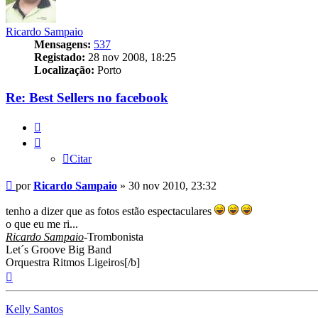
Ricardo Sampaio
Mensagens:
537
Registado:
28 nov 2008, 18:25
Localização:
Porto
Re: Best Sellers no facebook
Citar
Citar
Mensagem
por
Ricardo Sampaio
»
30 nov 2010, 23:32
tenho a dizer que as fotos estão espectaculares
o que eu me ri...
Ricardo Sampaio
-Trombonista
Let´s Groove Big Band
Orquestra Ritmos Ligeiros[/b]
Topo
Kelly Santos