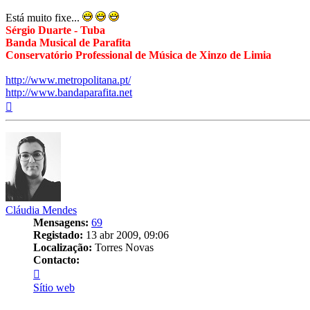
Está muito fixe...
Sérgio Duarte - Tuba
Banda Musical de Parafita
Conservatório Professional de Música de Xinzo de Limia
http://www.metropolitana.pt/
http://www.bandaparafita.net
Topo
Cláudia Mendes
Mensagens:
69
Registado:
13 abr 2009, 09:06
Localização:
Torres Novas
Contacto:
Contacto
Cláudia
Sítio web
Mendes