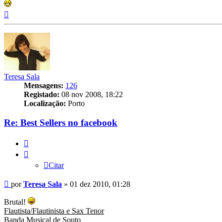
Topo
Teresa Sala
Mensagens:
126
Registado:
08 nov 2008, 18:22
Localização:
Porto
Re: Best Sellers no facebook
Citar
Citar
Mensagem
por
Teresa Sala
»
01 dez 2010, 01:28
Brutal!
Flautista/Flautinista e Sax Tenor
Banda Musical de Souto