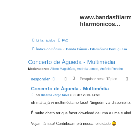
www.bandasfilarm
filarmónicos...
Links rápidos
FAQ
Índice do Fórum
Banda Fórum - Filarmónica Portuguesa
Concerto de Águeda - Multimédia
Moderadores:
Albino Magalhães
,
Andreia Lemos
,
António Pinheiro
Responder
Concerto de Águeda - Multimédia
M
por
Ricardo Jorge Silva
»
02 dez 2010, 14:59
e
n
oh malta já vi multimédia no face! Ninguém vai disponibiliz
s
a
g
É muito chato ter que fazer download de uma a uma e aind
e
m
Vejam lá isso! Contribuam prá nossa felicidade