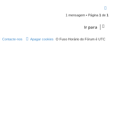
T
o
1 mensagem • Página
1
de
1
p
o
Ir para
Contacte-nos
Apagar cookies
O Fuso Horário do Fórum é
UTC