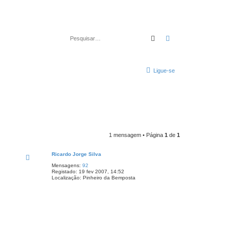
Pesquisar
Pesquisa avançad
Ligue-se
1 mensagem • Página
1
de
1
Ricardo Jorge Silva
Mensagens:
92
Registado:
19 fev 2007, 14:52
Localização:
Pinheiro da Bemposta