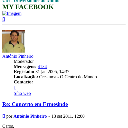
UM - Universidade do Minho
MY FACEBOOK
Topo
António Pinheiro
Moderador
Mensagens:
4134
Registado:
31 jan 2005, 14:37
Localização:
Crestuma - O Centro do Mundo
Contacto:
Contacto
António
Sítio web
Pinheiro
Re: Concerto em Ermesinde
Mensagem
por
António Pinheiro
»
13 set 2011, 12:00
Caros,