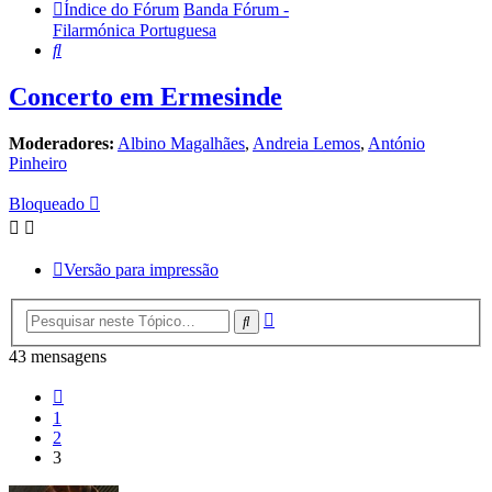
Índice do Fórum
Banda Fórum -
Filarmónica Portuguesa
Pesquisar
Concerto em Ermesinde
Moderadores:
Albino Magalhães
,
Andreia Lemos
,
António
Pinheiro
Bloqueado
Versão para impressão
Pesquisa
Pesquisar
avançada
43 mensagens
Anterior
1
2
3