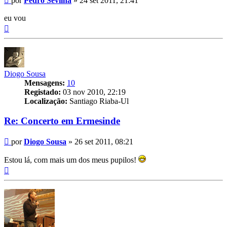
por
Pedro Sevilha
»
24 set 2011, 21:41
eu vou
Topo
Diogo Sousa
Mensagens:
10
Registado:
03 nov 2010, 22:19
Localização:
Santiago Riaba-Ul
Re: Concerto em Ermesinde
Mensagem
por
Diogo Sousa
»
26 set 2011, 08:21
Estou lá, com mais um dos meus pupilos!
Topo