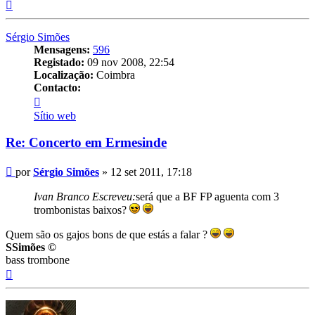
Topo
Sérgio Simões
Mensagens:
596
Registado:
09 nov 2008, 22:54
Localização:
Coimbra
Contacto:
Contacto
Sérgio
Sítio web
Simões
Re: Concerto em Ermesinde
Mensagem
por
Sérgio Simões
»
12 set 2011, 17:18
Ivan Branco Escreveu:
será que a BF FP aguenta com 3
trombonistas baixos?
Quem são os gajos bons de que estás a falar ?
SSimões ©
bass trombone
Topo