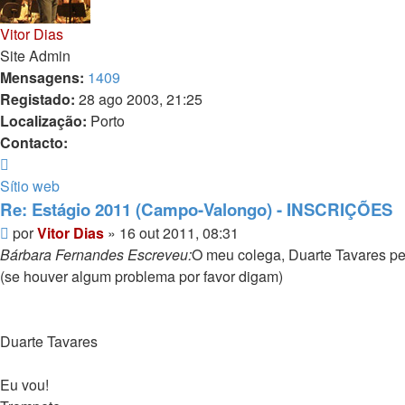
Vitor Dias
Site Admin
Mensagens:
1409
Registado:
28 ago 2003, 21:25
Localização:
Porto
Contacto:
Contacto
Vitor
Sítio web
Dias
Re: Estágio 2011 (Campo-Valongo) - INSCRIÇÕES
Mensagem
por
Vitor Dias
»
16 out 2011, 08:31
Bárbara Fernandes Escreveu:
O meu colega, Duarte Tavares ped
(se houver algum problema por favor digam)
Duarte Tavares
Eu vou!