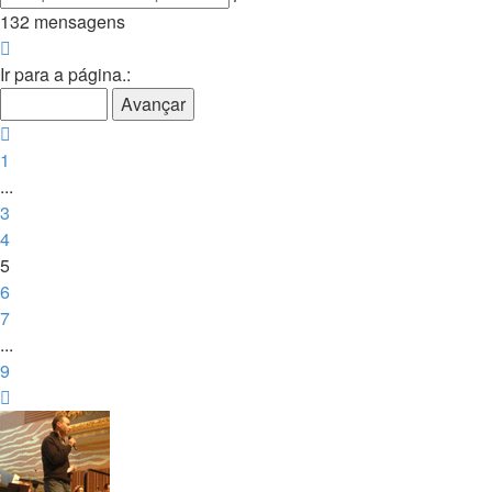
avançada
132 mensagens
Página
5
Ir para a página.:
de
9
Anterior
1
...
3
4
5
6
7
...
9
Próximo