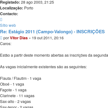
Registado:
28 ago 2003, 21:25
Localização:
Porto
Contacto:
Contacto
Vitor
Sítio web
Dias
Re: Estágio 2011 (Campo-Valongo) - INSCRIÇÕES
Mensagem
por
Vitor Dias
»
19 out 2011, 20:16
Caros:
Estão a partir deste momento abertas as inscrições da segunda
As vagas inicialmente existentes são as seguintes:
Flauta / Flautim - 1 vaga
Oboé - 1 vaga
Fagote - 1 vaga
Clarinete - 11 vagas
Sax-alto - 2 vagas
Sax-tenor - 2 vagas