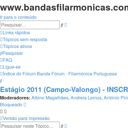
www.bandasfilarmonicas.com 
Ir para o conteúdo
Pesquisa
Pesquisar
avançada
Links rápidos
Tópicos sem resposta
Tópicos ativos
Pesquisar
FAQ
Ligue-se
Índice do Fórum
Banda Fórum - Filarmónica Portuguesa
Pesquisar
Estágio 2011 (Campo-Valongo) - INSC
Moderadores:
Albino Magalhães
,
Andreia Lemos
,
António Pin
Bloqueado
Versão para impressão
Pesquisa
Pesquisar