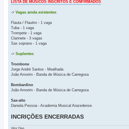
g
LISTA DE MÚSICOS INSCRITOS E CONFIRMADOS
e
m
->
Vagas ainda existentes
:
Flauta / Flautim - 1 vaga
Tuba - 1 vaga
Trompete - 1 vaga
Clarinete - 3 vagas
Sax soprano - 1 vaga
->
Suplentes
:
Trombone
Jorge André Santos - Mealhada
João Amorim - Banda de Música de Carregosa
Bombardino
João Amorim - Banda de Música de Carregosa
Sax-alto
Daniela Pessoa - Academia Musical Arazedense
INCRIÇÕES ENCERRADAS
Vitor Dias