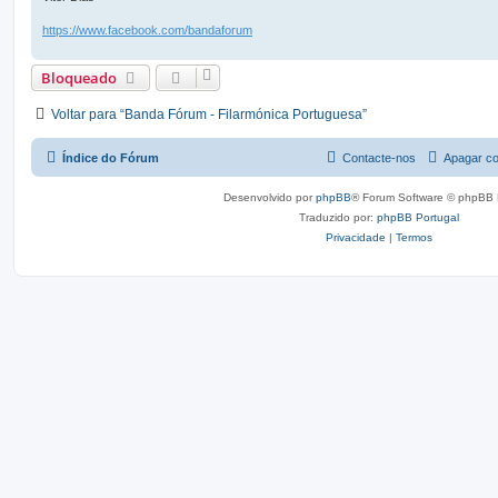
https://www.facebook.com/bandaforum
Bloqueado
Voltar para “Banda Fórum - Filarmónica Portuguesa”
Índice do Fórum
Contacte-nos
Apagar co
Desenvolvido por
phpBB
® Forum Software © phpBB 
Traduzido por:
phpBB Portugal
Privacidade
|
Termos