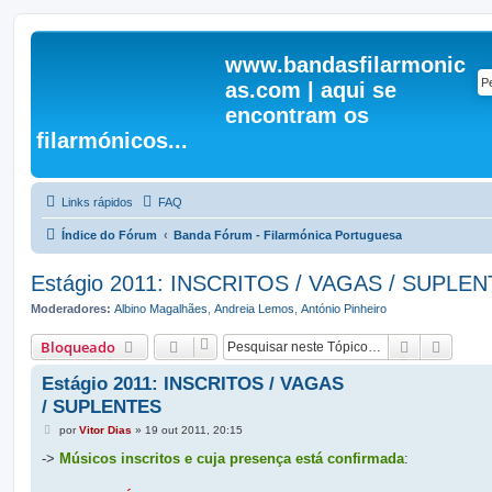
www.bandasfilarmonic
as.com | aqui se
encontram os
filarmónicos...
Links rápidos
FAQ
Índice do Fórum
Banda Fórum - Filarmónica Portuguesa
Estágio 2011: INSCRITOS / VAGAS / SUPLE
Moderadores:
Albino Magalhães
,
Andreia Lemos
,
António Pinheiro
Pesquisar
Pesqui
Bloqueado
Estágio 2011: INSCRITOS / VAGAS
/ SUPLENTES
M
por
Vitor Dias
»
19 out 2011, 20:15
e
n
->
Músicos inscritos e cuja presença está confirmada
:
s
a