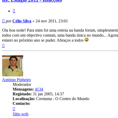
Citar
Mensagem
por
Célio Silva
»
24 nov 2011, 23:01
Ola boa noite! Para mim foi uma estreia na banda forum, simplesment
todos com um objectivo comum, uma banda única no mundo... Agora que
estarei no próximo ano se puder. Abraços a todos
Topo
António Pinheiro
Moderador
Mensagens:
4134
Registado:
31 jan 2005, 14:37
Localização:
Crestuma - O Centro do Mundo
Contacto:
Contacto
António
Sítio web
Pinheiro