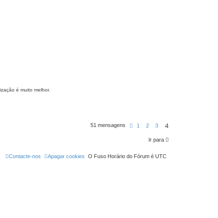
ização é muito melhor.
4
51 mensagens
A
1
2
3
n
t
Ir para
e
r
i
Contacte-nos
Apagar cookies
O Fuso Horário do Fórum é
UTC
o
r