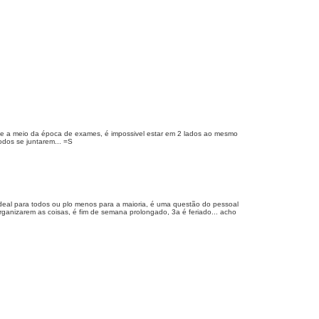
te a meio da época de exames, é impossivel estar em 2 lados ao mesmo
odos se juntarem... =S
ideal para todos ou plo menos para a maioria, é uma questão do pessoal
reorganizarem as coisas, é fim de semana prolongado, 3a é feriado... acho