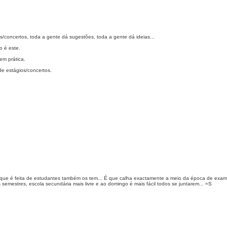
concertos, toda a gente dá sugestões, toda a gente dá ideias...
o é este.
em prática.
de estágios/concertos.
 que é feita de estudantes também os tem... É que calha exactamente a meio da época de exam
 semestres, escola secundária mais livre e ao domingo é mais fácil todos se juntarem... =S