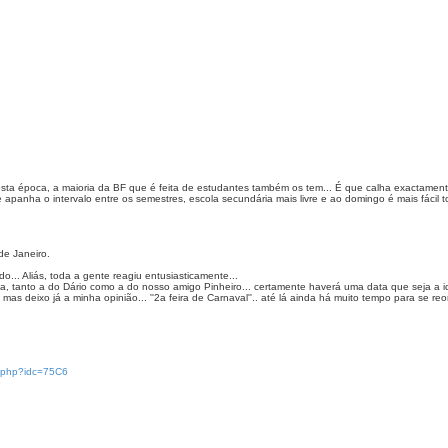
sta época, a maioria da BF que é feita de estudantes também os tem... É que calha exactamen
 apanha o intervalo entre os semestres, escola secundária mais livre e ao domingo é mais fácil t
de Janeiro.
.. Aliás, toda a gente reagiu entusiasticamente...
a, tanto a do Dário como a do nosso amigo Pinheiro... certamente haverá uma data que seja a 
o mas deixo já a minha opinião... ''2a feira de Carnaval''.. até lá ainda há muito tempo para se 
il.php?idc=75C6