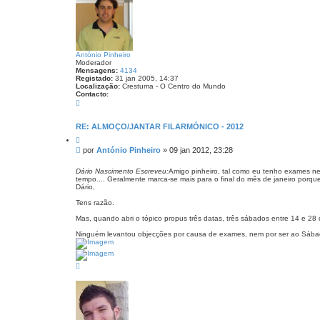
o
António Pinheiro
Moderador
Mensagens:
4134
Registado:
31 jan 2005, 14:37
Localização:
Crestuma - O Centro do Mundo
Contacto:
C
o
n
t
RE: ALMOÇO/JANTAR FILARMÓNICO - 2012
a
C
c
i
t
M
por
António Pinheiro
»
09 jan 2012, 23:28
t
o
e
a
A
n
r
Dário Nascimento Escreveu:
Amigo pinheiro, tal como eu tenho exames ne
n
tempo.... Geralmente marca-se mais para o final do mês de janeiro porque
s
t
Dário,
ó
a
n
g
Tens razão.
i
e
o
Mas, quando abri o tópico propus três datas, três sábados entre 14 e 28 
P
m
i
Ninguém levantou objecções por causa de exames, nem por ser ao Sábado.
n
h
e
i
T
r
o
o
p
o