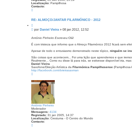
a
Localização:
Pampilhosa
d
Contacto:
a
C
o
n
t
RE: ALMOÇO/JANTAR FILARMÓNICO - 2012
a
C
c
i
t
M
por
Daniel Vieira
»
08 jan 2012, 12:52
t
o
e
a
D
n
r
António Pinheiro Escreveu:
Olá!
a
s
n
É com tristeza que informo que o Almoço Filarmónico 2012 ficará sem efei
i
a
e
g
Apesar de todo o entusiasmo demonstrado neste tópico,
ninguém se ins
l
e
V
São coisas que acontecem... Foi uma lição que aprendemos e que iremos 
i
m
Realmente... Como eu disse lá para trás, se estivesse disponível iria, ma
e
Daniel Vieira
i
Saxofone/Direção Artística da
Filarmónica Pampilhosense
(Pampilhosa-
r
http://facebook.com/dvieirasaxman
a
T
o
p
o
António Pinheiro
Moderador
Mensagens:
4134
Registado:
31 jan 2005, 14:37
Localização:
Crestuma - O Centro do Mundo
Contacto:
C
o
n