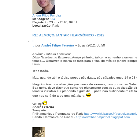
André Filipe Ferreira
Mensagens:
24
Registado:
23 nov 2010, 09:51
Localização:
Paris
RE: ALMOÇO/JANTAR FILARMÓNICO - 2012
C
i
M
por
André Filipe Ferreira
»
10 jan 2012, 03:50
t
e
a
n
r
António Pinheiro Escreveu:
Dário Nascimento Escreveu:
Amigo pinheiro, tal como eu tenho exames ne
s
tempo.... Geralmente marca-se mais para o final do mês de janeiro porque
a
Dário,
g
e
Tens razão.
m
Mas, quando abri o tópico propus três datas, três sábados entre 14 e 28 
Ninguém levantou objecções por causa de exames, nem por ser ao Sábado.
Boa noite, devo dizer que concordo plenamente com as duas situação dit
tomar a iniciativa e ir propondo algum dia... pade nao surtir nenhum efeit
que nao será de todo uma má altura.
cumps
André Ferreira
Trompete
Philharmonique Portugaise de Paris
http://www.klubasso.fr/accueil/accue
Banda Filarmónica de Pinhel -
http://www.bandafpinhel.blogspot.com
T
o
p
o