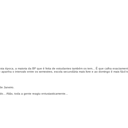
sta época, a maioria da BF que é feita de estudantes também os tem... É que calha exactamen
 apanha o intervalo entre os semestres, escola secundária mais livre e ao domingo é mais fácil t
de Janeiro.
.. Aliás, toda a gente reagiu entusiasticamente...