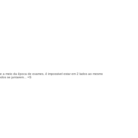
te a meio da época de exames, é impossivel estar em 2 lados ao mesmo
odos se juntarem... =S