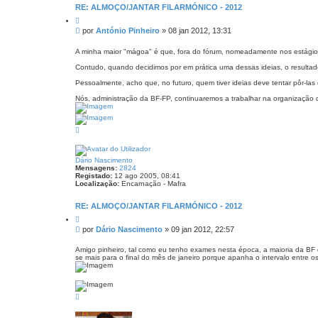
t
RE: ALMOÇO/JANTAR FILARMÓNICO - 2012
a
C
c
i
t
M
por
António Pinheiro
»
08 jan 2012, 13:31
t
o
e
a
A
n
r
A minha maior "mágoa" é que, fora do fórum, nomeadamente nos estágios/
n
s
t
Contudo, quando decidimos por em prática uma dessas ideias, o resultad
ó
a
n
g
Pessoalmente, acho que, no futuro, quem tiver ideias deve tentar pôr-las 
i
e
o
Nós, administração da BF-FP, continuaremos a trabalhar na organização 
P
m
i
n
h
T
e
o
i
p
r
o
o
Dário Nascimento
Mensagens:
2824
Registado:
12 ago 2005, 08:41
Localização:
Encarnação - Mafra
RE: ALMOÇO/JANTAR FILARMÓNICO - 2012
C
i
M
por
Dário Nascimento
»
09 jan 2012, 22:57
t
e
a
n
r
Amigo pinheiro, tal como eu tenho exames nesta época, a maioria da BF
se mais para o final do mês de janeiro porque apanha o intervalo entre os
s
a
g
e
T
m
o
p