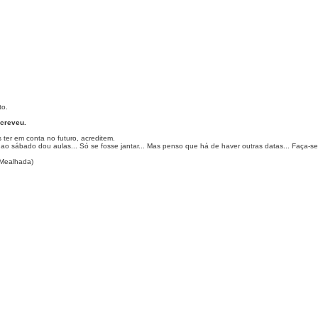
to.
creveu.
ter em conta no futuro, acreditem.
s ao sábado dou aulas... Só se fosse jantar... Mas penso que há de haver outras datas... Faça-se
Mealhada)