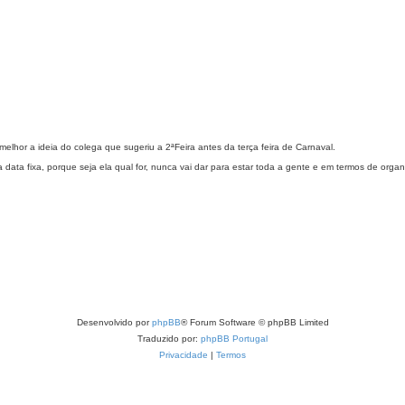
elhor a ideia do colega que sugeriu a 2ªFeira antes da terça feira de Carnaval.
ata fixa, porque seja ela qual for, nunca vai dar para estar toda a gente e em termos de organ
Desenvolvido por
phpBB
® Forum Software © phpBB Limited
Traduzido por:
phpBB Portugal
Privacidade
|
Termos