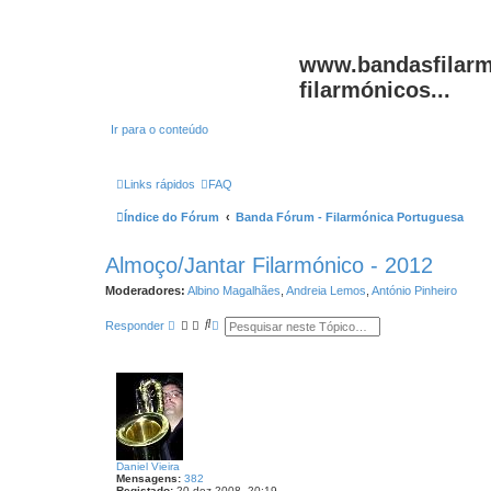
www.bandasfilarm
filarmónicos...
Ir para o conteúdo
Links rápidos
FAQ
Índice do Fórum
Banda Fórum - Filarmónica Portuguesa
Almoço/Jantar Filarmónico - 2012
Moderadores:
Albino Magalhães
,
Andreia Lemos
,
António Pinheiro
P
P
Responder
e
e
s
s
q
q
u
u
i
i
s
s
a
a
r
a
v
a
Daniel Vieira
n
Mensagens:
382
ç
Registado:
20 dez 2008, 20:19