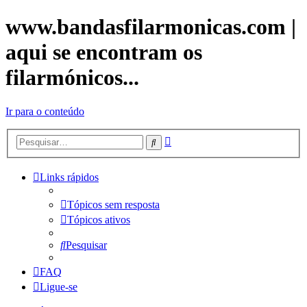
www.bandasfilarmonicas.com |
aqui se encontram os
filarmónicos...
Ir para o conteúdo
Pesquisa
Pesquisar
avançada
Links rápidos
Tópicos sem resposta
Tópicos ativos
Pesquisar
FAQ
Ligue-se