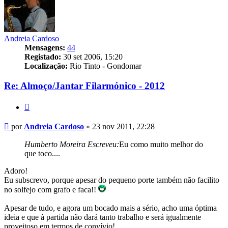
Andreia Cardoso
Mensagens:
44
Registado:
30 set 2006, 15:20
Localização:
Rio Tinto - Gondomar
Re: Almoço/Jantar Filarmónico - 2012
Citar
Mensagem
por
Andreia Cardoso
»
23 nov 2011, 22:28
Humberto Moreira Escreveu:
Eu como muito melhor do
que toco....
Adoro!
Eu subscrevo, porque apesar do pequeno porte também não facilito
no solfejo com grafo e faca!!
Apesar de tudo, e agora um bocado mais a sério, acho uma óptima
ideia e que à partida não dará tanto trabalho e será igualmente
proveitoso em termos de convívio!