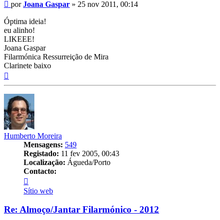
Mensagem
por
Joana Gaspar
»
25 nov 2011, 00:14
Óptima ideia!
eu alinho!
LIKEEE!
Joana Gaspar
Filarmónica Ressurreição de Mira
Clarinete baixo
Topo
Humberto Moreira
Mensagens:
549
Registado:
11 fev 2005, 00:43
Localização:
Águeda/Porto
Contacto:
Contacto
Humberto
Sítio web
Moreira
Re: Almoço/Jantar Filarmónico - 2012