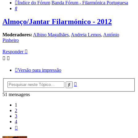
Índice do Fórum
Banda Fórum - Filarmónica Portuguesa
Pesquisar
Almoço/Jantar Filarmónico - 2012
Moderadores:
Albino Magalhães
,
Andreia Lemos
,
António
Pinheiro
Responder
Versão para impressão
Pesquisa
Pesquisar
avançada
51 mensagens
1
2
3
4
Próximo