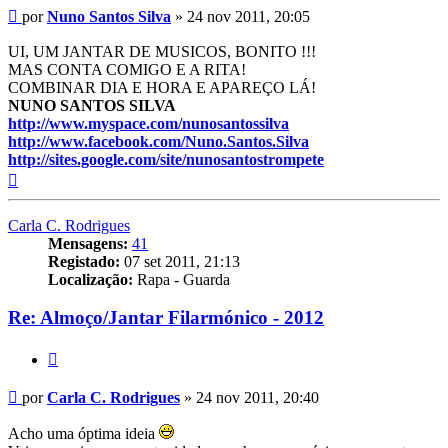
Mensagem
por
Nuno Santos Silva
»
24 nov 2011, 20:05
UI, UM JANTAR DE MUSICOS, BONITO !!!
MAS CONTA COMIGO E A RITA!
COMBINAR DIA E HORA E APAREÇO LÁ!
NUNO SANTOS SILVA
http://www.myspace.com/nunosantossilva
http://www.facebook.com/Nuno.Santos.Silva
http://sites.google.com/site/nunosantostrompete
Topo
Carla C. Rodrigues
Mensagens:
41
Registado:
07 set 2011, 21:13
Localização:
Rapa - Guarda
Re: Almoço/Jantar Filarmónico - 2012
Citar
Mensagem
por
Carla C. Rodrigues
»
24 nov 2011, 20:40
Acho uma óptima ideia