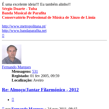
É uma excelente ideia!!! Eu também alinho!!
Sérgio Duarte - Tuba
Banda Musical de Parafita
Conservatório Professional de Música de Xinzo de Limia
http://www.metropolitana.pt/
http://www.bandaparafita.net
Topo
Fernando Marques
Mensagens:
531
Registado:
01 fev 2005, 09:59
Localização:
Aveiro
Re: Almoço/Jantar Filarmónico - 2012
Citar
Mensagem
por
Fernando Marques
»
24 nov 2011, 08:15