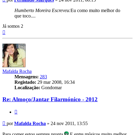
Humberto Moreira Escreveu:
Eu como muito melhor do
que toco....
Já somos 2
Topo
Mafalda Rocha
Mensagens:
283
Registado:
29 mar 2008, 16:34
Localização:
Gondomar
Re: Almoço/Jantar Filarmónico - 2012
Citar
Mensagem
por
Mafalda Rocha
»
24 nov 2011, 13:55
Para comer estou sempre pronta
E entre músicos muito melhor.