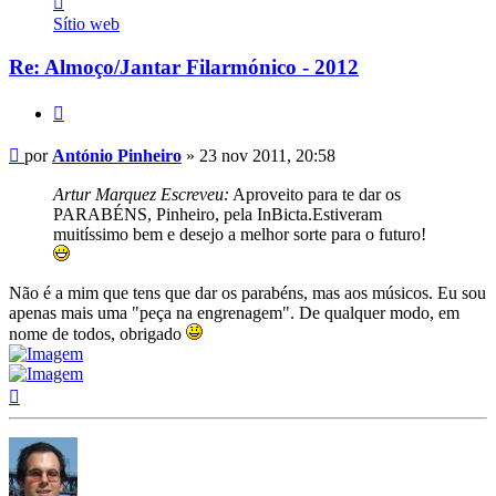
António
Sítio web
Pinheiro
Re: Almoço/Jantar Filarmónico - 2012
Citar
Mensagem
por
António Pinheiro
»
23 nov 2011, 20:58
Artur Marquez Escreveu:
Aproveito para te dar os
PARABÉNS, Pinheiro, pela InBicta.Estiveram
muitíssimo bem e desejo a melhor sorte para o futuro!
Não é a mim que tens que dar os parabéns, mas aos músicos. Eu sou
apenas mais uma "peça na engrenagem". De qualquer modo, em
nome de todos, obrigado
Topo