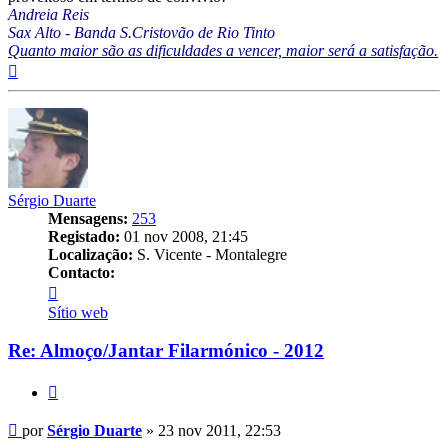
Andreia Reis
Sax Alto - Banda S.Cristovão de Rio Tinto
Quanto maior são as dificuldades a vencer, maior será a satisfação.
Topo
Sérgio Duarte
Mensagens:
253
Registado:
01 nov 2008, 21:45
Localização:
S. Vicente - Montalegre
Contacto:
Contacto
Sérgio
Sítio web
Duarte
Re: Almoço/Jantar Filarmónico - 2012
Citar
Mensagem
por
Sérgio Duarte
»
23 nov 2011, 22:53