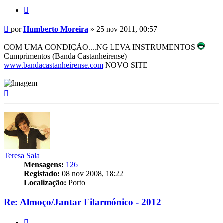
Citar
Mensagem
por
Humberto Moreira
»
25 nov 2011, 00:57
COM UMA CONDIÇÃO....NG LEVA INSTRUMENTOS
Cumprimentos (Banda Castanheirense)
www.bandacastanheirense.com
NOVO SITE
Topo
Teresa Sala
Mensagens:
126
Registado:
08 nov 2008, 18:22
Localização:
Porto
Re: Almoço/Jantar Filarmónico - 2012
Citar