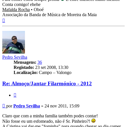
Conta comigo! ehehe
Mafalda Rocha
• Oboé
Associação da Banda de Música de Moreira da Maia
Topo
Pedro Sevilha
Mensagens:
36
Registado:
23 set 2008, 13:30
Localização:
Campo – Valongo
Re: Almoço/Jantar Filarmónico - 2012
Citar
Mensagem
por
Pedro Sevilha
»
24 nov 2011, 15:09
Claro que com a minha familia também podes contar!
Não fosse eu um esfomeado, não é Sr. Pinheiro?!
A Cristina vai dar-me "fominha" para quando chegar ao dia comer