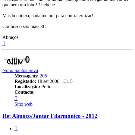
que nem um lobo!!! hehehe
Mas boa ideia, nada melhor para confraternizar!
Connosco são mais 3!!
Abraços
Topo
Nuno Santos Silva
Mensagens:
205
Registado:
18 set 2006, 13:15
Localização:
Porto
Contacto:
Contacto
Nuno
Sítio web
Santos
Silva
Re: Almoço/Jantar Filarmónico - 2012
Citar