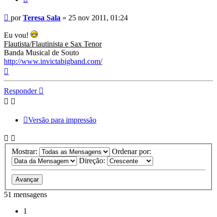
Mensagem
por
Teresa Sala
»
25 nov 2011, 01:24
Eu vou!
Flautista/Flautinista e Sax Tenor
Banda Musical de Souto
http://www.invictabigband.com/
Topo
Responder
Versão para impressão
Mostrar:
Ordenar por:
Direção:
51 mensagens
1