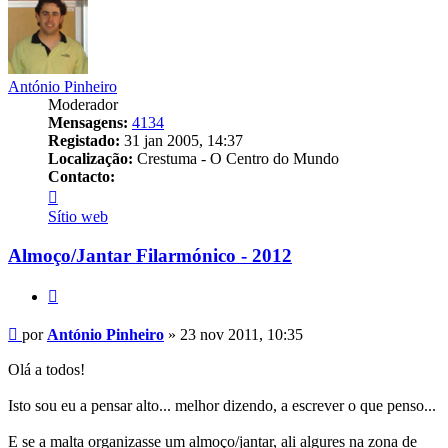
António Pinheiro
Moderador
Mensagens:
4134
Registado:
31 jan 2005, 14:37
Localização:
Crestuma - O Centro do Mundo
Contacto:
Contacto
António
Sítio web
Pinheiro
Almoço/Jantar Filarmónico - 2012
Citar
Mensagem
por
António Pinheiro
»
23 nov 2011, 10:35
Olá a todos!
Isto sou eu a pensar alto... melhor dizendo, a escrever o que penso...
E se a malta organizasse um almoço/jantar, ali algures na zona de