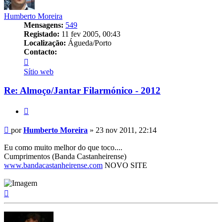
Humberto Moreira
Mensagens:
549
Registado:
11 fev 2005, 00:43
Localização:
Águeda/Porto
Contacto:
Contacto
Humberto
Sítio web
Moreira
Re: Almoço/Jantar Filarmónico - 2012
Citar
Mensagem
por
Humberto Moreira
»
23 nov 2011, 22:14
Eu como muito melhor do que toco....
Cumprimentos (Banda Castanheirense)
www.bandacastanheirense.com
NOVO SITE
Topo