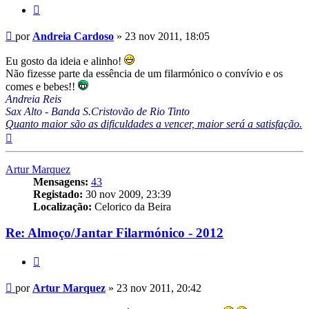
Citar
Mensagem
por
Andreia Cardoso
»
23 nov 2011, 18:05
Eu gosto da ideia e alinho!
Não fizesse parte da essência de um filarmónico o convívio e os
comes e bebes!!
Andreia Reis
Sax Alto - Banda S.Cristovão de Rio Tinto
Quanto maior são as dificuldades a vencer, maior será a satisfação.
Topo
Artur Marquez
Mensagens:
43
Registado:
30 nov 2009, 23:39
Localização:
Celorico da Beira
Re: Almoço/Jantar Filarmónico - 2012
Citar
Mensagem
por
Artur Marquez
»
23 nov 2011, 20:42