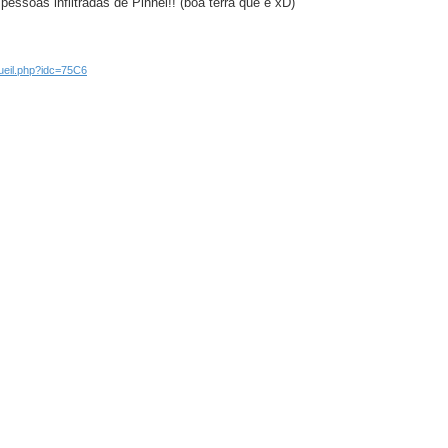
essoas infiltradas de Pinhel!! (boa terra que é xD)
cueil.php?idc=75C6