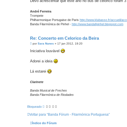
Devo acrescentar que este ano no bus de celorico foram 3 p
André Ferreira
Trompete
Philharmonique Portugaise de Paris
http://www.klubasso.fr/accueil/ac
Banda Filarmónica de Pinhel -
http://www.bandafpinhel.blogspot.com
Re: Concerto em Celorico da Beira
M
por
Sara Nunes
»
17 jan 2012, 19:20
e
n
Iniciativa louvável
s
a
g
Adorei a ideia
e
m
Lá estarei
Clarinete
Banda Musical de Freches
Banda Filarmónica de Riodades
Bloqueado
Voltar para “Banda Fórum - Filarmónica Portuguesa”
Índice do Fórum