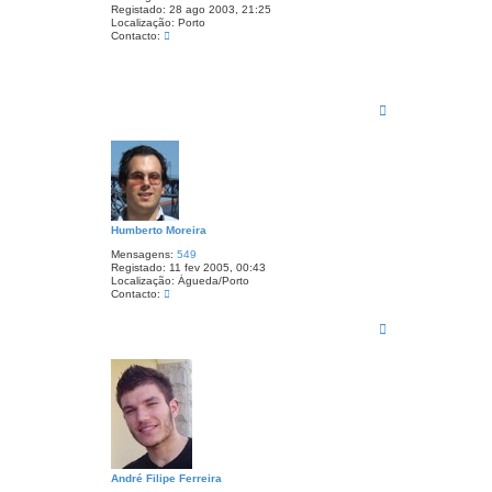
Registado:
28 ago 2003, 21:25
Localização:
Porto
C
Contacto:
o
n
t
a
c
T
t
o
o
p
V
o
i
t
o
r
D
i
Humberto Moreira
a
s
Mensagens:
549
Registado:
11 fev 2005, 00:43
Localização:
Águeda/Porto
C
Contacto:
o
n
T
t
o
a
p
c
o
t
o
H
u
m
b
e
r
t
André Filipe Ferreira
o