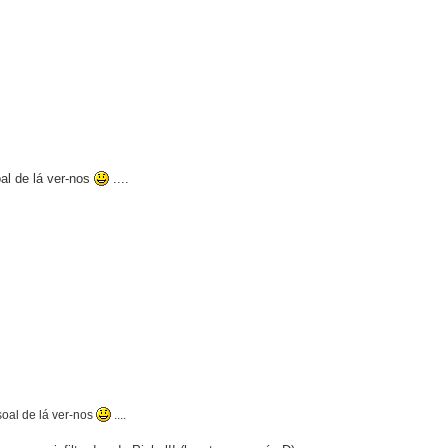
al de lá ver-nos
....
soal de lá ver-nos
....