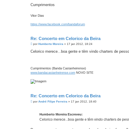
Cumprimentos
Vitor Dias
https://www.facebook.com/bandaforum
Re: Concerto em Celorico da Beira
M
por
Humberto Moreira
»
17 jan 2012, 18:24
e
n
Celorico merece...boa gente e têm vindo charters de pesso
s
a
g
e
m
Cumprimentos (Banda Castanheirense)
www.bandacastanheirense.com
NOVO SITE
Re: Concerto em Celorico da Beira
M
por
André Filipe Ferreira
»
17 jan 2012, 18:40
e
n
s
Humberto Moreira Escreveu:
a
g
Celorico merece...boa gente e têm vindo charters de pes
e
m