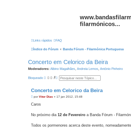
www.bandasfilarm
filarmónicos...
Links rápidos
FAQ
Índice do Fórum
Banda Fórum - Filarmónica Portuguesa
Concerto em Celorico da Beira
Moderadores:
Albino Magalhães
,
Andreia Lemos
,
António Pinheiro
P
P
Bloqueado
e
e
s
s
q
q
Concerto em Celorico da Beira
u
u
i
i
M
por
Vitor Dias
»
17 jan 2012, 15:48
s
s
e
a
a
n
Caros
r
a
s
v
a
a
g
No próximo dia
12 de Fevereiro
a Banda Fórum - Filarmónic
n
e
ç
m
a
Todos os pormenores acerca deste evento, nomeadamente a
d
a