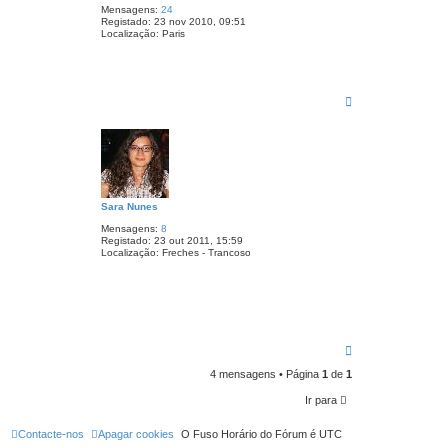
Mensagens:
24
M
Registado:
23 nov 2010, 09:51
o
Localização:
Paris
r
e
i
r
a
T
o
p
o
Sara Nunes
Mensagens:
8
Registado:
23 out 2011, 15:59
Localização:
Freches - Trancoso
T
o
4 mensagens • Página
1
de
1
p
o
Ir para
Contacte-nos
Apagar cookies
O Fuso Horário do Fórum é
UTC