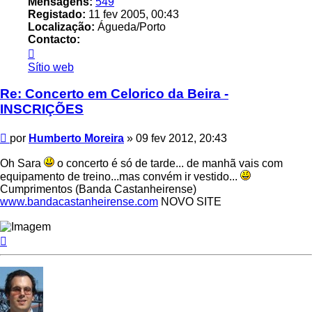
Mensagens:
549
Registado:
11 fev 2005, 00:43
Localização:
Águeda/Porto
Contacto:
Contacto
Humberto
Sítio web
Moreira
Re: Concerto em Celorico da Beira -
INSCRIÇÕES
Mensagem
por
Humberto Moreira
»
09 fev 2012, 20:43
Oh Sara
o concerto é só de tarde... de manhã vais com
equipamento de treino...mas convém ir vestido...
Cumprimentos (Banda Castanheirense)
www.bandacastanheirense.com
NOVO SITE
Topo