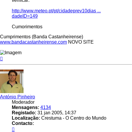
verificar:
http://www.meteo.pt/pt/cidadeprev10dias ...
dadeID=149
Cumorimentos
Cumprimentos (Banda Castanheirense)
www.bandacastanheirense.com
NOVO SITE
Topo
António Pinheiro
Moderador
Mensagens:
4134
Registado:
31 jan 2005, 14:37
Localização:
Crestuma - O Centro do Mundo
Contacto:
Contacto