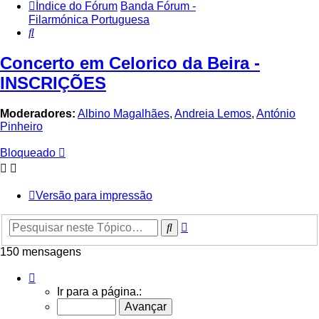
Índice do Fórum
Banda Fórum -
Filarmónica Portuguesa
Pesquisar
Concerto em Celorico da Beira -
INSCRIÇÕES
Moderadores:
Albino Magalhães
,
Andreia Lemos
,
António
Pinheiro
Bloqueado
Versão para impressão
Pesquisa
Pesquisar
avançada
150 mensagens
Página
10
Ir para a página.:
de
10