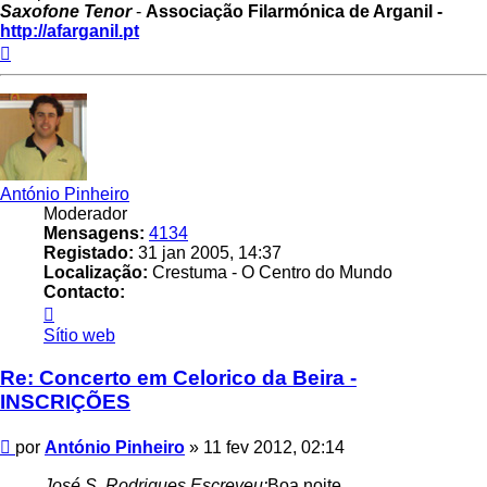
Saxofone Tenor
-
Associação Filarmónica de Arganil -
http://afarganil.pt
Topo
António Pinheiro
Moderador
Mensagens:
4134
Registado:
31 jan 2005, 14:37
Localização:
Crestuma - O Centro do Mundo
Contacto:
Contacto
António
Sítio web
Pinheiro
Re: Concerto em Celorico da Beira -
INSCRIÇÕES
Mensagem
por
António Pinheiro
»
11 fev 2012, 02:14
José S. Rodrigues Escreveu:
Boa noite,