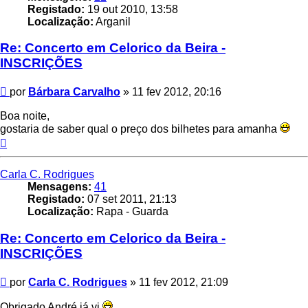
Registado:
19 out 2010, 13:58
Localização:
Arganil
Re: Concerto em Celorico da Beira -
INSCRIÇÕES
Mensagem
por
Bárbara Carvalho
»
11 fev 2012, 20:16
Boa noite,
gostaria de saber qual o preço dos bilhetes para amanha
Topo
Carla C. Rodrigues
Mensagens:
41
Registado:
07 set 2011, 21:13
Localização:
Rapa - Guarda
Re: Concerto em Celorico da Beira -
INSCRIÇÕES
Mensagem
por
Carla C. Rodrigues
»
11 fev 2012, 21:09
Obrigado André já vi