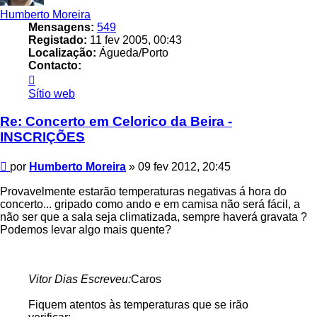
Humberto Moreira
Mensagens:
549
Registado:
11 fev 2005, 00:43
Localização:
Águeda/Porto
Contacto:
Contacto
Humberto
Sítio web
Moreira
Re: Concerto em Celorico da Beira -
INSCRIÇÕES
Mensagem
por
Humberto Moreira
»
09 fev 2012, 20:45
Provavelmente estarão temperaturas negativas á hora do
concerto... gripado como ando e em camisa não será fácil, a
não ser que a sala seja climatizada, sempre haverá gravata ?
Podemos levar algo mais quente?
Vitor Dias Escreveu:
Caros
Fiquem atentos às temperaturas que se irão