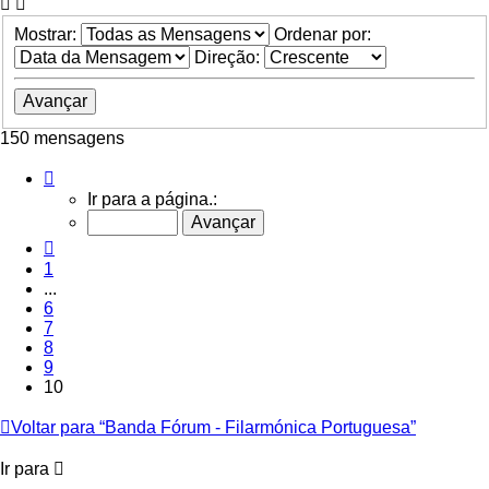
Mostrar:
Ordenar por:
Direção:
150 mensagens
Página
10
Ir para a página.:
de
10
Anterior
1
...
6
7
8
9
10
Voltar para “Banda Fórum - Filarmónica Portuguesa”
Ir para