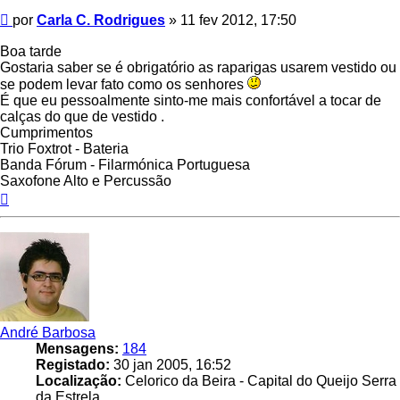
Mensagem
por
Carla C. Rodrigues
»
11 fev 2012, 17:50
Boa tarde
Gostaria saber se é obrigatório as raparigas usarem vestido ou
se podem levar fato como os senhores
É que eu pessoalmente sinto-me mais confortável a tocar de
calças do que de vestido .
Cumprimentos
Trio Foxtrot - Bateria
Banda Fórum - Filarmónica Portuguesa
Saxofone Alto e Percussão
Topo
André Barbosa
Mensagens:
184
Registado:
30 jan 2005, 16:52
Localização:
Celorico da Beira - Capital do Queijo Serra
da Estrela