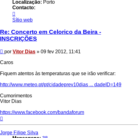
Localização:
Porto
Contacto:
Contacto
Vitor
Sítio web
Dias
Re: Concerto em Celorico da Beira -
INSCRIÇÕES
Mensagem
por
Vitor Dias
»
09 fev 2012, 11:41
Caros
Fiquem atentos às temperaturas que se irão verificar:
http://www.meteo.pt/pt/cidadeprev10dias ... dadeID=149
Cumorimentos
Vitor Dias
https://www.facebook.com/bandaforum
Topo
Jorge Filipe Silva