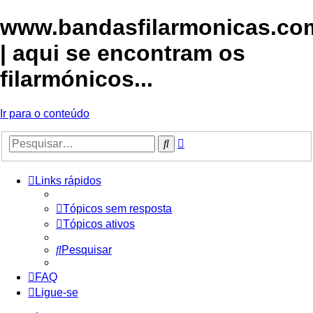
www.bandasfilarmonicas.co
| aqui se encontram os
filarmónicos...
Ir para o conteúdo
Pesquisa
Pesquisar
avançada
Links rápidos
Tópicos sem resposta
Tópicos ativos
Pesquisar
FAQ
Ligue-se