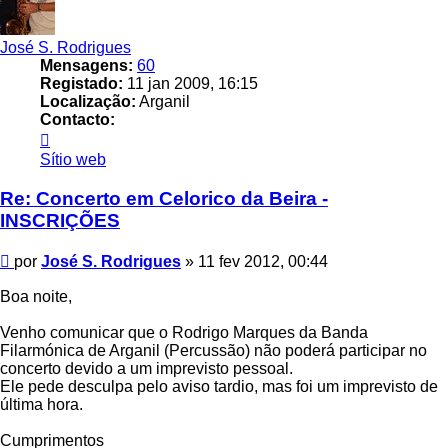
José S. Rodrigues
Mensagens:
60
Registado:
11 jan 2009, 16:15
Localização:
Arganil
Contacto:
Contacto
José
Sítio web
S.
Rodrigues
Re: Concerto em Celorico da Beira -
INSCRIÇÕES
Mensagem
por
José S. Rodrigues
»
11 fev 2012, 00:44
Boa noite,
Venho comunicar que o Rodrigo Marques da Banda
Filarmónica de Arganil (Percussão) não poderá participar no
concerto devido a um imprevisto pessoal.
Ele pede desculpa pelo aviso tardio, mas foi um imprevisto de
última hora.
Cumprimentos