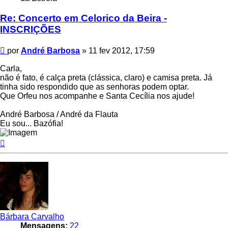
Re: Concerto em Celorico da Beira -
INSCRIÇÕES
Mensagem
por
André Barbosa
»
11 fev 2012, 17:59
Carla,
não é fato, é calça preta (clássica, claro) e camisa preta. Já
tinha sido respondido que as senhoras podem optar.
Que Orfeu nos acompanhe e Santa Cecília nos ajude!
André Barbosa / André da Flauta
Eu sou... Bazófia!
Topo
Bárbara Carvalho
Mensagens:
22