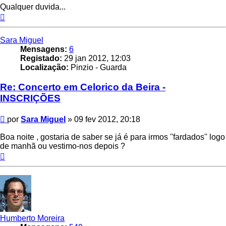
Qualquer duvida...
Topo
Sara Miguel
Mensagens:
6
Registado:
29 jan 2012, 12:03
Localização:
Pinzio - Guarda
Re: Concerto em Celorico da Beira -
INSCRIÇÕES
Mensagem
por
Sara Miguel
»
09 fev 2012, 20:18
Boa noite , gostaria de saber se já é para irmos ''fardados'' logo
de manhã ou vestimo-nos depois ?
Topo
Humberto Moreira