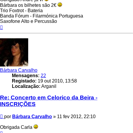
Bárbara os bilhetes são 2€
Trio Foxtrot - Bateria
Banda Fórum - Filarmónica Portuguesa
Saxofone Alto e Percussão
Topo
Bárbara Carvalho
Mensagens:
22
Registado:
19 out 2010, 13:58
Localização:
Arganil
Re: Concerto em Celorico da Beira -
INSCRIÇÕES
Mensagem
por
Bárbara Carvalho
»
11 fev 2012, 22:10
Obrigada Carla
Topo