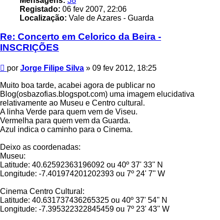
Mensagens:
38
Registado:
06 fev 2007, 22:06
Localização:
Vale de Azares - Guarda
Re: Concerto em Celorico da Beira -
INSCRIÇÕES
Mensagem
por
Jorge Filipe Silva
»
09 fev 2012, 18:25
Muito boa tarde, acabei agora de publicar no
Blog(osbazofias.blogspot.com) uma imagem elucidativa
relativamente ao Museu e Centro cultural.
A linha Verde para quem vem de Viseu.
Vermelha para quem vem da Guarda.
Azul indica o caminho para o Cinema.
Deixo as coordenadas:
Museu:
Latitude: 40.62592363196092 ou 40º 37' 33'' N
Longitude: -7.401974201202393 ou 7º 24' 7'' W
Cinema Centro Cultural:
Latitude: 40.631737436265325 ou 40º 37' 54'' N
Longitude: -7.395322322845459 ou 7º 23' 43'' W