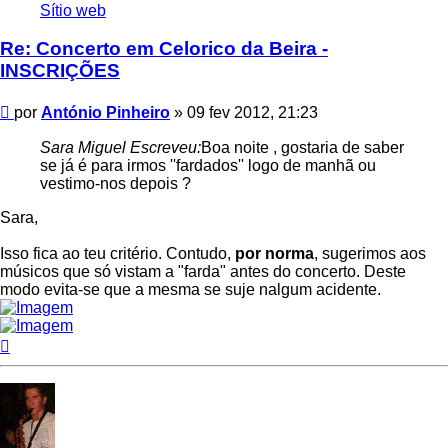
António
Sítio web
Pinheiro
Re: Concerto em Celorico da Beira -
INSCRIÇÕES
Mensagem
por
António Pinheiro
»
09 fev 2012, 21:23
Sara Miguel Escreveu:
Boa noite , gostaria de saber
se já é para irmos ''fardados'' logo de manhã ou
vestimo-nos depois ?
Sara,
Isso fica ao teu critério. Contudo,
por norma
, sugerimos aos
músicos que só vistam a "farda" antes do concerto. Deste
modo evita-se que a mesma se suje nalgum acidente.
Topo