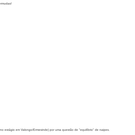
bermudas!
no estágio em Valongo/Ermesinde) por uma questão de "equilíbrio" de naipes.