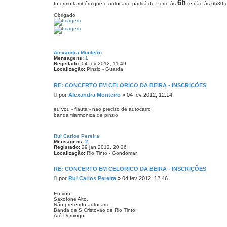
6h
m
o
Informo também que o autocarro partirá do Porto às
(e não às 6h30 c
P
i
Obrigado
n
h
e
i
r
o
Alexandra Monteiro
Mensagens:
1
Registado:
04 fev 2012, 11:49
Localização:
Pinzio - Guarda
RE: CONCERTO EM CELORICO DA BEIRA - INSCRIÇÕES
M
por
Alexandra Monteiro
»
04 fev 2012, 12:14
e
n
eu vou - flauta - nao preciso de autocarro
banda filarmonica de pinzio
s
a
g
Rui Carlos Pereira
e
Mensagens:
2
m
Registado:
29 jan 2012, 20:26
Localização:
Rio Tinto - Gondomar
RE: CONCERTO EM CELORICO DA BEIRA - INSCRIÇÕES
M
por
Rui Carlos Pereira
»
04 fev 2012, 12:46
e
n
Eu vou.
Saxofone Alto.
s
Não pretendo autocarro.
a
Banda de S.Cristóvão de Rio Tinto.
g
Até Domingo.
e