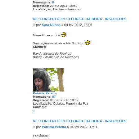
Mensagens:
8
Registado:
23 out 2011, 15:59
Localização:
Freches - Trancoso
RE: CONCERTO EM CELORICO DA BEIRA - INSCRIÇÕES
M
por
Sara Nunes
»
04 fev 2012, 16:05
e
n
Maravilhosa notícia
s
a
Saudações musicais e Até Domingo
g
Clarinete
e
Banda Musical de Freches
m
Banda Filarmónica de Riodades
Patrícia Pereira
Mensagens:
87
Registado:
08 dez 2008, 19:52
Localização:
Quiaios, Figueira da Foz
Contacto:
C
o
n
t
RE: CONCERTO EM CELORICO DA BEIRA - INSCRIÇÕES
a
M
por
Patrícia Pereira
»
04 fev 2012, 17:11
c
t
e
o
n
Fantástico!
P