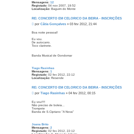
Mensagens:
12
Registado:
04 nov 2007, 19:52
Localização:
Baguim do Monte
RE: CONCERTO EM CELORICO DA BEIRA - INSCRIÇÕES
M
por
Cátia Gonçalves
»
03 fev 2012, 21:44
e
n
Boa noite pessoal!
s
Eu vou.
a
De autocarro.
g
Toco clarinete.
e
m
Banda Musical de Gondomar
Tiago Rasinhas
Mensagens:
1
Registado:
02 fev 2012, 22:12
Localização:
Resende
RE: CONCERTO EM CELORICO DA BEIRA - INSCRIÇÕES
M
por
Tiago Rasinhas
»
04 fev 2012, 00:15
e
n
Eu vou!!!!
Não preciso de boleia...
s
Trompete
a
Banda de S.Cipriano "A Nova"
g
e
m
Joana Brito
Mensagens:
2
Registado:
02 fev 2012, 22:12