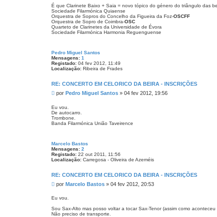
s
a
É que Clarinete Baixo + Saia = novo tópico do género do triângulo das 
a
t
Sociedade Filarmónica Quiaense
r
g
Orquestra de Sopros do Concelho da Figueira da Foz-
OSCFF
í
e
Orquestra de Sopro de Coimbra-
OSC
c
Quarteto de Clarinetes da Universidade de Évora
m
i
Sociedade Filarmónica Harmonia Reguenguense
a
P
e
r
Pedro Miguel Santos
e
Mensagens:
1
i
Registado:
04 fev 2012, 11:49
r
Localização:
Ribeira de Frades
a
RE: CONCERTO EM CELORICO DA BEIRA - INSCRIÇÕES
M
por
Pedro Miguel Santos
»
04 fev 2012, 19:56
e
n
Eu vou.
De autocarro.
s
Trombone.
a
Banda Filarmónica União Taveirence
g
e
m
Marcelo Bastos
Mensagens:
2
Registado:
22 out 2011, 11:56
Localização:
Carregosa - Oliveira de Azeméis
RE: CONCERTO EM CELORICO DA BEIRA - INSCRIÇÕES
M
por
Marcelo Bastos
»
04 fev 2012, 20:53
e
n
Eu vou.
s
Sou Sax-Alto mas posso voltar a tocar Sax-Tenor (assim como aconteceu 
a
Não preciso de transporte.