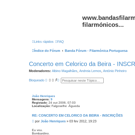
www.bandasfilarm
filarmónicos...
Links rápidos
FAQ
Índice do Fórum
Banda Fórum - Filarmónica Portuguesa
Concerto em Celorico da Beira - INS
Moderadores:
Albino Magalhães
,
Andreia Lemos
,
António Pinheiro
P
P
Bloqueado
e
e
s
s
q
q
u
u
João Henriques
i
i
Mensagens:
9
s
s
Registado:
24 out 2006, 07:03
a
a
Localização:
Falgoselhe -Águeda
r
a
v
RE: CONCERTO EM CELORICO DA BEIRA - INSCRIÇÕES
a
n
M
por
João Henriques
»
03 fev 2012, 19:23
ç
e
a
n
d
Eu vou.
Bombardino.
s
a