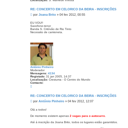
Localização:
S. Mamede Infesta
RE: CONCERTO EM CELORICO DA BEIRA - INSCRIÇÕES
M
por
Joana Brito
»
04 fev 2012, 00:55
e
n
EU VOU!!
Saxofone-tenor
s
Banda S. Critóvão de Rio Tinto
a
Necessito de camioneta.
g
e
m
António Pinheiro
Moderador
Mensagens:
4134
Registado:
31 jan 2005, 14:37
Localização:
Crestuma - O Centro do Mundo
Contacto:
C
o
n
t
RE: CONCERTO EM CELORICO DA BEIRA - INSCRIÇÕES
a
M
por
António Pinheiro
»
04 fev 2012, 12:07
c
t
e
o
n
Olá a todos!
A
s
n
De momento existem apenas
2 vagas para o autocarro.
a
t
ó
g
Até à inscrição da Joana Brito, todos os lugares estão garantidos.
n
e
i