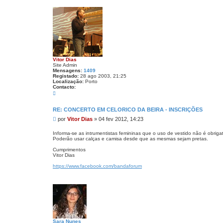
m
Vitor Dias
Site Admin
Mensagens:
1409
Registado:
28 ago 2003, 21:25
Localização:
Porto
Contacto:
C
o
n
t
RE: CONCERTO EM CELORICO DA BEIRA - INSCRIÇÕES
a
M
por
Vitor Dias
»
04 fev 2012, 14:23
c
t
e
o
n
Informa-se as intrumentistas femininas que o uso de vestido não é obrigat
V
Poderão usar calças e camisa desde que as mesmas sejam pretas.
s
i
a
t
Cumprimentos
o
g
Vitor Dias
r
e
D
https://www.facebook.com/bandaforum
m
i
a
s
Sara Nunes