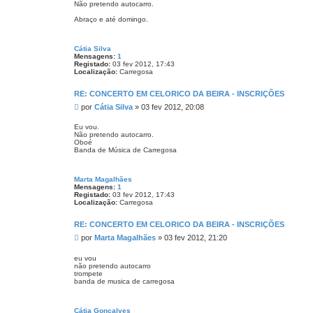
Não pretendo autocarro.
a
g
Abraço e até domingo.
e
m
Cátia Silva
Mensagens:
1
Registado:
03 fev 2012, 17:43
Localização:
Carregosa
RE: CONCERTO EM CELORICO DA BEIRA - INSCRIÇÕES
M
por
Cátia Silva
»
03 fev 2012, 20:08
e
n
Eu vou.
Não pretendo autocarro.
s
Oboé
a
Banda de Música de Carregosa
g
e
m
Marta Magalhães
Mensagens:
1
Registado:
03 fev 2012, 17:43
Localização:
Carregosa
RE: CONCERTO EM CELORICO DA BEIRA - INSCRIÇÕES
M
por
Marta Magalhães
»
03 fev 2012, 21:20
e
n
eu vou
não pretendo autocarro
s
trompete
a
banda de musica de carregosa
g
e
m
Cátia Gonçalves