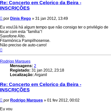
Re: Concerto em Celorico da Beira -
INSCRIÇÕES
Mensagem
por
Dinis Rego
»
31 jan 2012, 13:49
Eu vou!Já há algum tempo que não consigo ter o privilégio de
tocar com esta "família"!
Saxofone Alto.
Filarmónica Pampilhosense.
Não preciso de auto-carro!
Topo
Rodrigo Marques
Mensagens:
2
Registado:
31 jan 2012, 23:18
Localização:
Arganil
Re: Concerto em Celorico da Beira -
INSCRIÇÕES
Mensagem
por
Rodrigo Marques
»
01 fev 2012, 00:02
Eu vou