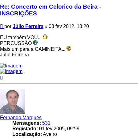
Re: Concerto em Celorico da Beira -
INSCRIÇÕES
Mensagem
por
Júlio Ferreira
»
03 fev 2012, 13:20
EU também VOU...
PERCUSSÃO
Mais um para a CAMINEITA...
Júlio Ferreira
Topo
Fernando Marques
Mensagens:
531
Registado:
01 fev 2005, 09:59
Localização:
Aveiro