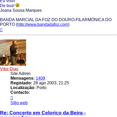
Eu vou!!
De bus!
Joana Sousa Marques
BANDA MARCIAL DA FOZ DO DOURO-FILARMÓNICA DO
PORTO (
http://www.bandadafoz.com
)
Topo
Vitor Dias
Site Admin
Mensagens:
1409
Registado:
28 ago 2003, 21:25
Localização:
Porto
Contacto:
Contacto
Vitor
Sítio web
Dias
Re: Concerto em Celorico da Beira -