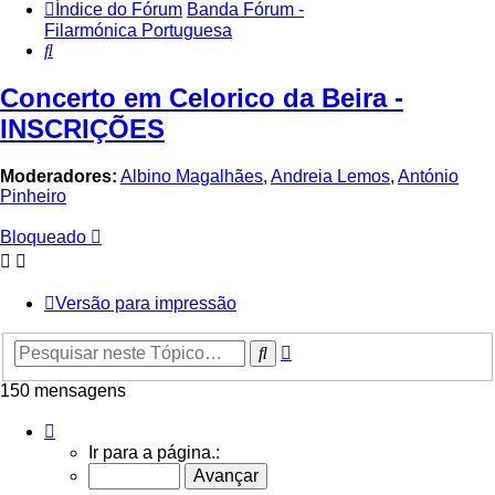
Índice do Fórum
Banda Fórum -
Filarmónica Portuguesa
Pesquisar
Concerto em Celorico da Beira -
INSCRIÇÕES
Moderadores:
Albino Magalhães
,
Andreia Lemos
,
António
Pinheiro
Bloqueado
Versão para impressão
Pesquisa
Pesquisar
avançada
150 mensagens
Página
7
Ir para a página.:
de
10