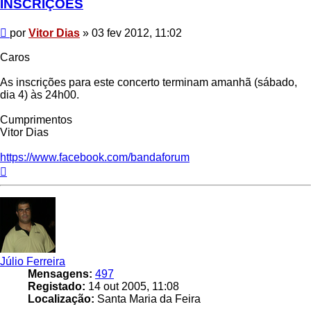
INSCRIÇÕES
Mensagem
por
Vitor Dias
»
03 fev 2012, 11:02
Caros
As inscrições para este concerto terminam amanhã (sábado,
dia 4) às 24h00.
Cumprimentos
Vitor Dias
https://www.facebook.com/bandaforum
Topo
Júlio Ferreira
Mensagens:
497
Registado:
14 out 2005, 11:08
Localização:
Santa Maria da Feira