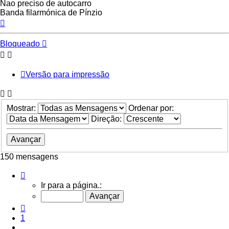
Nao preciso de autocarro
Banda filarmónica de Pínzio
Topo
Bloqueado
Versão para impressão
Mostrar:
Ordenar por:
Direção:
150 mensagens
Página
7
Ir para a página.:
de
10
Anterior
1
...