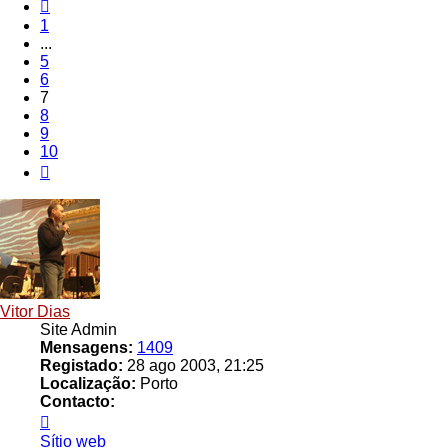
Anterior
1
...
5
6
7
8
9
10
Próximo
Vitor Dias
Site Admin
Mensagens:
1409
Registado:
28 ago 2003, 21:25
Localização:
Porto
Contacto:
Contacto
Vitor
Sítio web