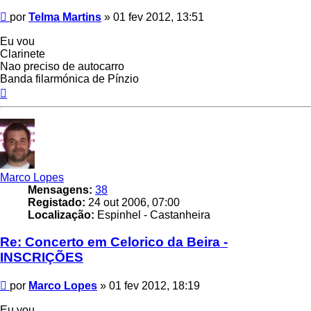
Mensagem
por
Telma Martins
»
01 fev 2012, 13:51
Eu vou
Clarinete
Nao preciso de autocarro
Banda filarmónica de Pínzio
Topo
Marco Lopes
Mensagens:
38
Registado:
24 out 2006, 07:00
Localização:
Espinhel - Castanheira
Re: Concerto em Celorico da Beira -
INSCRIÇÕES
Mensagem
por
Marco Lopes
»
01 fev 2012, 18:19
Eu vou