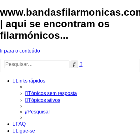
www.bandasfilarmonicas.co
| aqui se encontram os
filarmónicos...
Ir para o conteúdo
Pesquisa
Pesquisar
avançada
Links rápidos
Tópicos sem resposta
Tópicos ativos
Pesquisar
FAQ
Ligue-se