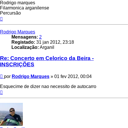
Rodrigo marques
Filarmonica arganilense
Percursão
Topo
Rodrigo Marques
Mensagens:
2
Registado:
31 jan 2012, 23:18
Localização:
Arganil
Re: Concerto em Celorico da Beira -
INSCRIÇÕES
Mensagem
por
Rodrigo Marques
»
01 fev 2012, 00:04
Esquecime de dizer nao necessito de autocarro
Topo