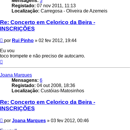
Mensagens:
5
Registado:
07 nov 2011, 11:13
Localização:
Carregosa - Oliveira de Azemeis
Re: Concerto em Celorico da Beira -
INSCRIÇÕES
Mensagem
por
Rui Pinho
»
02 fev 2012, 19:44
Eu vou
toco trompete e não preciso de autocarro.
Topo
Joana Marques
Mensagens:
6
Registado:
04 out 2008, 18:36
Localização:
Custóias-Matosinhos
Re: Concerto em Celorico da Beira -
INSCRIÇÕES
Mensagem
por
Joana Marques
»
03 fev 2012, 00:46