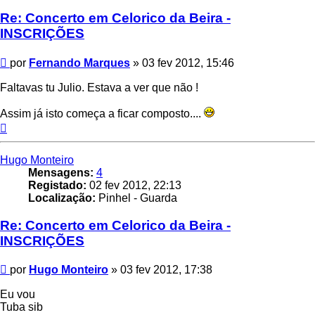
Re: Concerto em Celorico da Beira -
INSCRIÇÕES
Mensagem
por
Fernando Marques
»
03 fev 2012, 15:46
Faltavas tu Julio. Estava a ver que não !
Assim já isto começa a ficar composto....
Topo
Hugo Monteiro
Mensagens:
4
Registado:
02 fev 2012, 22:13
Localização:
Pinhel - Guarda
Re: Concerto em Celorico da Beira -
INSCRIÇÕES
Mensagem
por
Hugo Monteiro
»
03 fev 2012, 17:38
Eu vou
Tuba sib