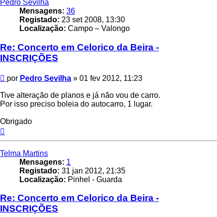
Pedro Sevilha
Mensagens:
36
Registado:
23 set 2008, 13:30
Localização:
Campo – Valongo
Re: Concerto em Celorico da Beira -
INSCRIÇÕES
Mensagem
por
Pedro Sevilha
»
01 fev 2012, 11:23
Tive alteração de planos e já não vou de carro.
Por isso preciso boleia do autocarro, 1 lugar.
Obrigado
Topo
Telma Martins
Mensagens:
1
Registado:
31 jan 2012, 21:35
Localização:
Pinhel - Guarda
Re: Concerto em Celorico da Beira -
INSCRIÇÕES