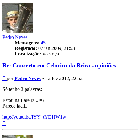
Pedro Neves
Mensagens:
45
Registado:
07 jan 2009, 21:53
Localização:
Vacariça
Re: Concerto em Celorico da Beira - opiniões
Mensagem
por
Pedro Neves
»
12 fev 2012, 22:52
Só tenho 3 palavras:
Estou na Lareira... =)
Parece fácil...
http://youtu.be/IYY_tYDHW1w
Topo