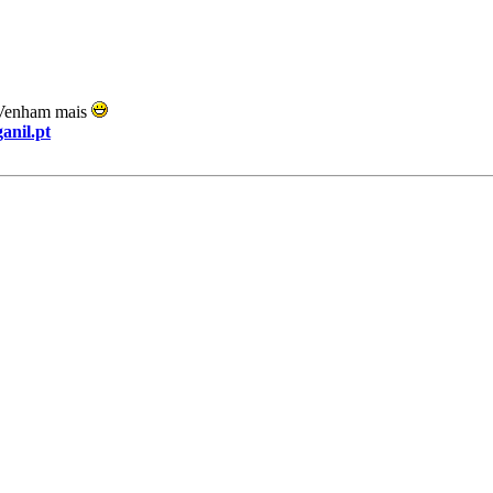
! Venham mais
ganil.pt