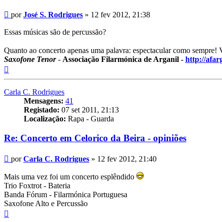
Mensagem
por
José S. Rodrigues
»
12 fev 2012, 21:38
Essas músicas são de percussão?
Quanto ao concerto apenas uma palavra: espectacular como sempre
Saxofone Tenor
-
Associação Filarmónica de Arganil -
http://afar
Topo
Carla C. Rodrigues
Mensagens:
41
Registado:
07 set 2011, 21:13
Localização:
Rapa - Guarda
Re: Concerto em Celorico da Beira - opiniões
Mensagem
por
Carla C. Rodrigues
»
12 fev 2012, 21:40
Mais uma vez foi um concerto esplêndido
Trio Foxtrot - Bateria
Banda Fórum - Filarmónica Portuguesa
Saxofone Alto e Percussão
Topo