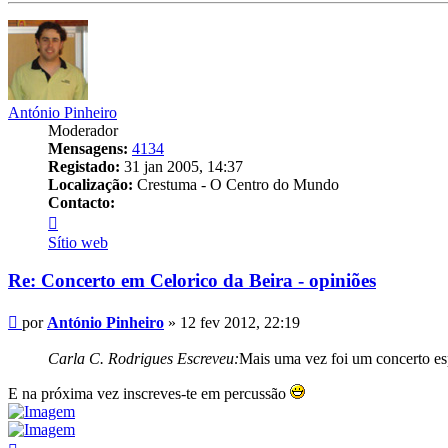
António Pinheiro
Moderador
Mensagens:
4134
Registado:
31 jan 2005, 14:37
Localização:
Crestuma - O Centro do Mundo
Contacto:
Contacto
António
Sítio web
Pinheiro
Re: Concerto em Celorico da Beira - opiniões
Mensagem
por
António Pinheiro
»
12 fev 2012, 22:19
Carla C. Rodrigues Escreveu:
Mais uma vez foi um concerto e
E na próxima vez inscreves-te em percussão
Topo