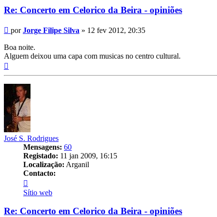
Re: Concerto em Celorico da Beira - opiniões
Mensagem
por
Jorge Filipe Silva
»
12 fev 2012, 20:35
Boa noite.
Alguem deixou uma capa com musicas no centro cultural.
Topo
José S. Rodrigues
Mensagens:
60
Registado:
11 jan 2009, 16:15
Localização:
Arganil
Contacto:
Contacto
José
Sítio web
S.
Rodrigues
Re: Concerto em Celorico da Beira - opiniões