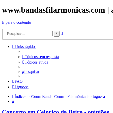
www.bandasfilarmonicas.com | aq
Ir para o conteúdo
Pesquisa
Pesquisar
avançada
Links rápidos
Tópicos sem resposta
Tópicos ativos
Pesquisar
FAQ
Ligue-se
Índice do Fórum
Banda Fórum - Filarmónica Portuguesa
Pesquisar
Concerto em Celorico da Beira - opiniões