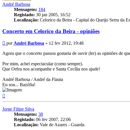
André Barbosa
Mensagens:
184
Registado:
30 jan 2005, 16:52
Localização:
Celorico da Beira - Capital do Queijo Serra da Es
Concerto em Celorico da Beira - opiniões
Mensagem
por
André Barbosa
»
12 fev 2012, 19:48
Agora que o concerto passou gostaria de ouvir (ler) as opiniões de que
Por mim, achei espectacular (como sempre).
Que Orfeu nos acompanhe e Santa Cecília nos ajude!
André Barbosa / André da Flauta
Eu sou... Bazófia!
Topo
Jorge Filipe Silva
Mensagens:
38
Registado:
06 fev 2007, 22:06
Localização:
Vale de Azares - Guarda