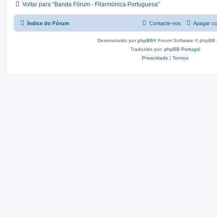
Voltar para “Banda Fórum - Filarmónica Portuguesa”
Índice do Fórum
Contacte-nos
Apagar co
Desenvolvido por
phpBB
® Forum Software © phpBB 
Traduzido por:
phpBB Portugal
Privacidade
|
Termos