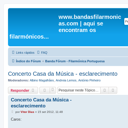
www.bandasfilarmonic
as.com | aqui se
encontram os
filarmónicos...
Links rápidos
FAQ
Índice do Fórum
Banda Fórum - Filarmónica Portuguesa
Concerto Casa da Música - esclarecimento
Moderadores:
Albino Magalhães
,
Andreia Lemos
,
António Pinheiro
Pesquisar
Pesqui
Responder
Concerto Casa da Música -
esclarecimento
M
por
Vitor Dias
»
15 set 2012, 11:48
e
n
Caros:
s
a