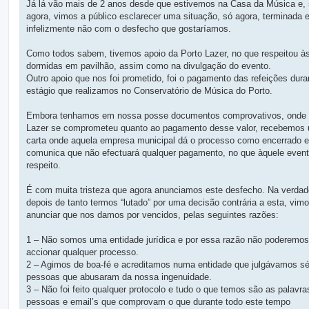
g
Já lá vão mais de 2 anos desde que estivemos na Casa da Música e,
e
agora, vimos a público esclarecer uma situação, só agora, terminada 
m
infelizmente não com o desfecho que gostaríamos.
Como todos sabem, tivemos apoio da Porto Lazer, no que respeitou à
dormidas em pavilhão, assim como na divulgação do evento.
Outro apoio que nos foi prometido, foi o pagamento das refeições dura
estágio que realizamos no Conservatório de Música do Porto.
Embora tenhamos em nossa posse documentos comprovativos, onde 
Lazer se comprometeu quanto ao pagamento desse valor, recebemos
carta onde aquela empresa municipal dá o processo como encerrado 
comunica que não efectuará qualquer pagamento, no que àquele event
respeito.
É com muita tristeza que agora anunciamos este desfecho. Na verdad
depois de tanto termos “lutado” por uma decisão contrária a esta, vim
anunciar que nos damos por vencidos, pelas seguintes razões:
1 – Não somos uma entidade jurídica e por essa razão não poderemos
accionar qualquer processo.
2 – Agimos de boa-fé e acreditamos numa entidade que julgávamos sé
pessoas que abusaram da nossa ingenuidade.
3 – Não foi feito qualquer protocolo e tudo o que temos são as palavra
pessoas e email’s que comprovam o que durante todo este tempo