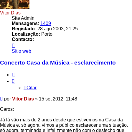
Vitor Dias
Site Admin
Mensagens:
1409
Registado:
28 ago 2003, 21:25
Localização:
Porto
Contacto:
Contacto
Vitor
Sítio web
Dias
Concerto Casa da Música - esclarecimento
Citar
Citar
Mensagem
por
Vitor Dias
»
15 set 2012, 11:48
Caros:
Já lá vão mais de 2 anos desde que estivemos na Casa da
Música e, só agora, vimos a público esclarecer uma situação,
só agora, terminada e infelizmente não com o desfecho que