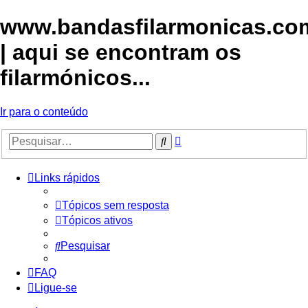
www.bandasfilarmonicas.co
| aqui se encontram os
filarmónicos...
Ir para o conteúdo
Pesquisa
Pesquisar
avançada
Links rápidos
Tópicos sem resposta
Tópicos ativos
Pesquisar
FAQ
Ligue-se