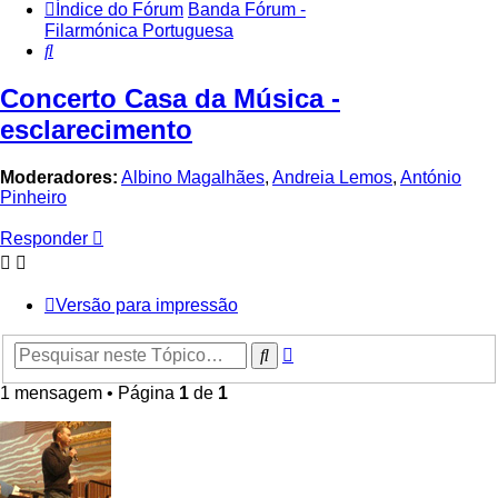
Índice do Fórum
Banda Fórum -
Filarmónica Portuguesa
Pesquisar
Concerto Casa da Música -
esclarecimento
Moderadores:
Albino Magalhães
,
Andreia Lemos
,
António
Pinheiro
Responder
Versão para impressão
Pesquisa
Pesquisar
avançada
1 mensagem • Página
1
de
1