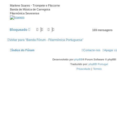
Marlene Soares - Trompete e Fliscorne
Banda de Música de Carregosa
Filarmónica Severense
Bloqueado
169 mensagens
Voltar para “Banda Fórum - Filarmónica Portuguesa”
Índice do Fórum
Contacte-nos
Apagar co
Desenvolvido por
phpBB
® Forum Software © phpBB 
Traduzido por:
phpBB Portugal
Privacidade
|
Termos