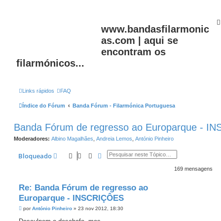
www.bandasfilarmonic
as.com | aqui se
encontram os
filarmónicos...
Links rápidos
FAQ
Índice do Fórum
Banda Fórum - Filarmónica Portuguesa
Banda Fórum de regresso ao Europarque - 
Moderadores:
Albino Magalhães
,
Andreia Lemos
,
António Pinheiro
Pesquisar
Pesquisa avançada
Bloqueado
169 mensagens
Re: Banda Fórum de regresso ao
Europarque - INSCRIÇÔES
M
por
António Pinheiro
»
23 nov 2012, 18:30
e
n