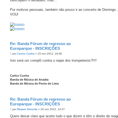
Desculpem o desabafo, mas...
s
a
g
Por motivos pessoais, também não posso ir ao concerto de Domingo.
e
VOU!
m
Re: Banda Fórum de regresso ao
Europarque - INSCRIÇÔES
M
por
Carlos Cunha
»
23 nov 2012, 19:06
e
n
Isto será um complô contra o naipe dos trompeteiros?!!!!
s
a
g
e
m
Carlos Cunha
Banda de Música de Anadia
Banda de Música de Ponte de Lima
Re: Banda Fórum de regresso ao
Europarque - INSCRIÇÔES
M
por
Raquel Almeida
»
24 nov 2012, 14:27
e
n
Quero deixar claro que aceito tudo o que dizem e têm o direito de reag