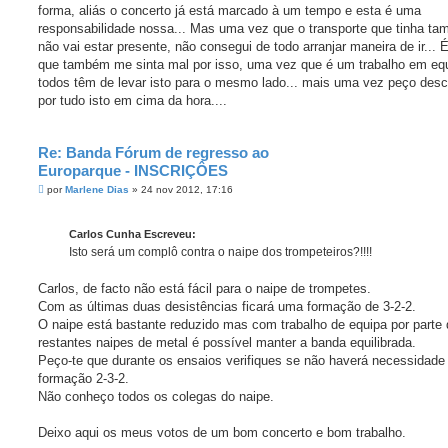
s
forma, aliás o concerto já está marcado à um tempo e esta é uma
a
g
responsabilidade nossa... Mas uma vez que o transporte que tinha t
e
não vai estar presente, não consegui de todo arranjar maneira de ir... 
m
que também me sinta mal por isso, uma vez que é um trabalho em eq
todos têm de levar isto para o mesmo lado... mais uma vez peço des
por tudo isto em cima da hora....
Re: Banda Fórum de regresso ao
Europarque - INSCRIÇÔES
M
por
Marlene Dias
»
24 nov 2012, 17:16
e
n
s
Carlos Cunha Escreveu:
a
g
Isto será um complô contra o naipe dos trompeteiros?!!!!
e
m
Carlos, de facto não está fácil para o naipe de trompetes.
Com as últimas duas desistências ficará uma formação de 3-2-2.
O naipe está bastante reduzido mas com trabalho de equipa por parte
restantes naipes de metal é possível manter a banda equilibrada.
Peço-te que durante os ensaios verifiques se não haverá necessidad
formação 2-3-2.
Não conheço todos os colegas do naipe.
Deixo aqui os meus votos de um bom concerto e bom trabalho.