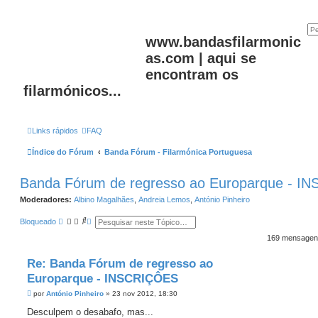
www.bandasfilarmonic
as.com | aqui se
encontram os
filarmónicos...
Links rápidos
FAQ
Índice do Fórum
Banda Fórum - Filarmónica Portuguesa
Banda Fórum de regresso ao Europarque - 
Moderadores:
Albino Magalhães
,
Andreia Lemos
,
António Pinheiro
P
P
Bloqueado
e
e
s
s
169 mensage
q
q
u
u
Re: Banda Fórum de regresso ao
i
i
s
s
Europarque - INSCRIÇÔES
a
a
r
a
M
por
António Pinheiro
»
23 nov 2012, 18:30
v
e
a
n
Desculpem o desabafo, mas...
n