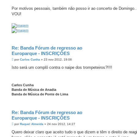
s
ç
a
a
g
Por motivos pessoais, também não posso ir ao concerto de Domingo.
d
e
a
VOU!
m
Re: Banda Fórum de regresso ao
Europarque - INSCRIÇÔES
M
por
Carlos Cunha
»
23 nov 2012, 19:06
e
n
Isto será um complô contra o naipe dos trompeteiros?!!!!
s
a
g
e
m
Carlos Cunha
Banda de Música de Anadia
Banda de Música de Ponte de Lima
Re: Banda Fórum de regresso ao
Europarque - INSCRIÇÔES
M
por
Raquel Almeida
»
24 nov 2012, 14:27
e
n
Quero deixar claro que aceito tudo o que dizem e têm o direito de reag
s