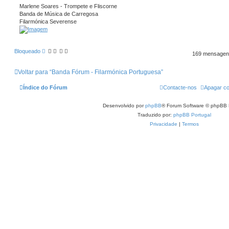
Marlene Soares - Trompete e Fliscorne
Banda de Música de Carregosa
Filarmónica Severense
Bloqueado
169 mensage
Voltar para “Banda Fórum - Filarmónica Portuguesa”
Índice do Fórum
Contacte-nos
Apagar co
Desenvolvido por
phpBB
® Forum Software © phpBB 
Traduzido por:
phpBB Portugal
Privacidade
|
Termos