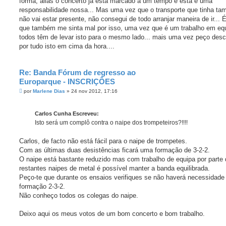
forma, aliás o concerto já está marcado à um tempo e esta é uma
a
g
responsabilidade nossa... Mas uma vez que o transporte que tinha t
e
não vai estar presente, não consegui de todo arranjar maneira de ir... 
m
que também me sinta mal por isso, uma vez que é um trabalho em eq
todos têm de levar isto para o mesmo lado... mais uma vez peço des
por tudo isto em cima da hora....
Re: Banda Fórum de regresso ao
Europarque - INSCRIÇÔES
M
por
Marlene Dias
»
24 nov 2012, 17:16
e
n
s
Carlos Cunha Escreveu:
a
g
Isto será um complô contra o naipe dos trompeteiros?!!!!
e
m
Carlos, de facto não está fácil para o naipe de trompetes.
Com as últimas duas desistências ficará uma formação de 3-2-2.
O naipe está bastante reduzido mas com trabalho de equipa por parte
restantes naipes de metal é possível manter a banda equilibrada.
Peço-te que durante os ensaios verifiques se não haverá necessidad
formação 2-3-2.
Não conheço todos os colegas do naipe.
Deixo aqui os meus votos de um bom concerto e bom trabalho.