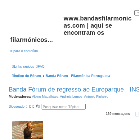
www.bandasfilarmonic
as.com | aqui se
encontram os
filarmónicos...
Ir para o conteúdo
Links rápidos
FAQ
Índice do Fórum
Banda Fórum - Filarmónica Portuguesa
Banda Fórum de regresso ao Europarque - 
Moderadores:
Albino Magalhães
,
Andreia Lemos
,
António Pinheiro
P
P
Bloqueado
e
e
s
s
169 mensagens
q
q
u
u
i
i
s
s
a
a
r
a
v