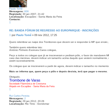
Paulo Tomé
Mensagens:
606
Registado:
30 jan 2007, 21:42
Localização:
Escapães - Santa Maria da Feira
Contacto:
C
o
n
t
RE: BANDA FÓRUM DE REGRESSO AO EUROPARQUE - INSCRIÇÔES
a
M
por
Paulo Tomé
»
09 nov 2012, 17:25
c
t
e
o
n
Quero relembrar ao naipe dos Trombones que devem ver e responder à MP que enviei,
P
s
a
Também quero relembrar isto:
a
u
António Pinheiro Escreveu:
Caros colegas,
l
g
o
e
Peço a todos os colegas que já se inscreveram e pediram pólo, o favor de mandarem M
T
caso das meninas, devem indicar um tamanho acima daquilo que vestem normalmente, 
m
o
assim sucessivamente.
m
é
Os colegas que se inscreverem a partir de agora, devem indicar o tamanho no momento 
Mais se informa que, quem peça o pólo e depois desista, terá que pagar o mesmo.
Obrigado.
Trombone de Varas
Sociedade Filarmónica de Crestuma
Alojado em Escapães - Santa Maria da Feira
T
o
p
Rui Carlos Pereira
o
Mensagens:
2
Registado:
29 jan 2012, 20:26
Localização:
Rio Tinto - Gondomar