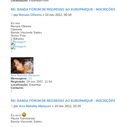
Localização:
Estarreja/Porto
RE: BANDA FÓRUM DE REGRESSO AO EUROPARQUE - INSCRIÇÔES
M
por
Renata Oliveira
»
10 nov 2012, 00:18
e
n
Eu vou
Renata Oliveira
s
Clarinete
a
Banda Visconde Salreu
g
Tenho Polo
e
2 Bilhetes
m
T
o
p
o
Ana Mafalda Marques
Mensagens:
13
Registado:
19 nov 2007, 11:04
Localização:
Estarreja
Contacto:
C
o
n
t
RE: BANDA FÓRUM DE REGRESSO AO EUROPARQUE - INSCRIÇÔES
a
M
por
Ana Mafalda Marques
»
10 nov 2012, 02:20
c
t
e
o
n
Eu vou!
A
s
Flauta Transversal
n
a
Banda Visconde Salreu
a
M
g