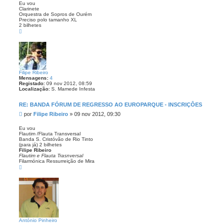
n
Eu vou
Clarinete
s
Orquestra de Sopros de Ourém
a
Preciso polo tamanho XL
g
2 bilhetes
e
T
o
m
p
o
Filipe Ribeiro
Mensagens:
4
Registado:
09 nov 2012, 08:59
Localização:
S. Mamede Infesta
RE: BANDA FÓRUM DE REGRESSO AO EUROPARQUE - INSCRIÇÔES
M
por
Filipe Ribeiro
»
09 nov 2012, 09:30
e
n
Eu vou
Flautim /Flauta Transversal
s
Banda S. Cristóvão de Rio Tinto
a
(para já) 2 bilhetes
g
Filipe Ribeiro
e
Flautim e Flauta Trasnversal
Filarmónica Ressurreição de Mira
m
T
o
p
o
António Pinheiro