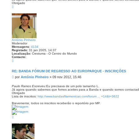
Obrigado
a
T
g
o
e
p
o
m
António Pinheiro
Moderador
Mensagens:
4134
Registado:
31 jan 2005, 14:37
Localização:
Crestuma - O Centro do Mundo
Contacto:
C
o
n
t
RE: BANDA FÓRUM DE REGRESSO AO EUROPARQUE - INSCRIÇÔES
a
M
por
António Pinheiro
»
09 nov 2012, 15:46
c
t
e
o
n
Paulo Ramos Escreveu:
Eu precisava de um polo tamanho L.
A
Já agora quando sabemos que fomos aceites para a Banda e quando somos contacta
s
n
Obrigado
a
t
Lista de inscritos:
http://www.bandasfilarmonicas.com/forum ... =14&t=3622
ó
g
n
e
Brevemente, todos os inscritos receberão o reportório por MP.
i
m
o
P
i
T
n
o
h
p
e
o
i
r
o