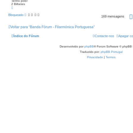
Tenho polo!
a
e
2 Bilhetes
f
m
T
a
o
l
p
d
Bloqueado
169 mensagens
o
a
M
a
Voltar para “Banda Fórum - Filarmónica Portuguesa”
r
q
u
Índice do Fórum
Contacte-nos
Apagar co
e
s
Desenvolvido por
phpBB
® Forum Software © phpBB 
Traduzido por:
phpBB Portugal
Privacidade
|
Termos