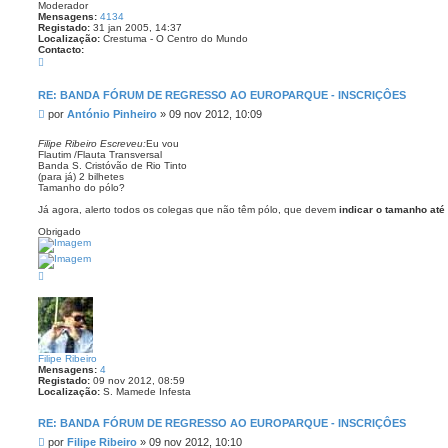
Moderador
Mensagens:
4134
Registado:
31 jan 2005, 14:37
Localização:
Crestuma - O Centro do Mundo
Contacto:
C
o
n
t
RE: BANDA FÓRUM DE REGRESSO AO EUROPARQUE - INSCRIÇÔES
a
M
por
António Pinheiro
»
09 nov 2012, 10:09
c
t
e
o
n
Filipe Ribeiro Escreveu:
Eu vou
A
Flautim /Flauta Transversal
s
n
Banda S. Cristóvão de Rio Tinto
a
t
(para já) 2 bilhetes
ó
g
Tamanho do pólo?
n
e
i
Já agora, alerto todos os colegas que não têm pólo, que devem
indicar o tamanho até
m
o
P
Obrigado
i
n
h
e
T
i
o
r
p
o
o
Filipe Ribeiro
Mensagens:
4
Registado:
09 nov 2012, 08:59
Localização:
S. Mamede Infesta
RE: BANDA FÓRUM DE REGRESSO AO EUROPARQUE - INSCRIÇÔES
M
por
Filipe Ribeiro
»
09 nov 2012, 10:10