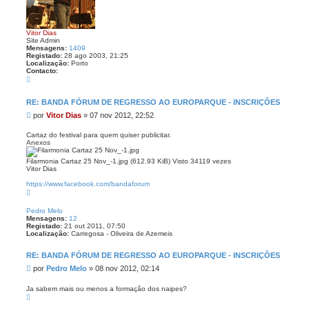
a
n
ç
Vitor Dias
a
Site Admin
d
Mensagens:
1409
a
Registado:
28 ago 2003, 21:25
Localização:
Porto
Contacto:
C
o
n
t
RE: BANDA FÓRUM DE REGRESSO AO EUROPARQUE - INSCRIÇÔES
a
M
por
Vitor Dias
»
07 nov 2012, 22:52
c
t
e
o
n
Cartaz do festival para quem quiser publicitar.
V
Anexos
s
i
a
t
o
Filarmonia Cartaz 25 Nov_-1.jpg (612.93 KiB) Visto 34119 vezes
g
r
Vitor Dias
e
D
m
i
https://www.facebook.com/bandaforum
T
a
o
s
p
Pedro Melo
o
Mensagens:
12
Registado:
21 out 2011, 07:50
Localização:
Carregosa - Oliveira de Azemeis
RE: BANDA FÓRUM DE REGRESSO AO EUROPARQUE - INSCRIÇÔES
M
por
Pedro Melo
»
08 nov 2012, 02:14
e
n
Ja sabem mais ou menos a formação dos naipes?
T
s
o
a