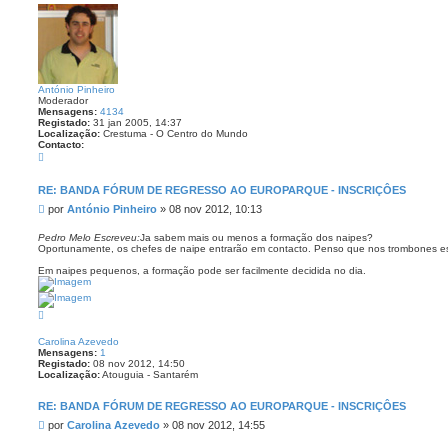
p
g
o
e
m
António Pinheiro
Moderador
Mensagens:
4134
Registado:
31 jan 2005, 14:37
Localização:
Crestuma - O Centro do Mundo
Contacto:
C
o
n
t
RE: BANDA FÓRUM DE REGRESSO AO EUROPARQUE - INSCRIÇÔES
a
M
por
António Pinheiro
»
08 nov 2012, 10:13
c
t
e
o
n
Pedro Melo Escreveu:
Ja sabem mais ou menos a formação dos naipes?
A
Oportunamente, os chefes de naipe entrarão em contacto. Penso que nos trombones ess
s
n
a
t
Em naipes pequenos, a formação pode ser facilmente decidida no dia.
ó
g
n
e
i
m
o
T
P
o
i
p
n
Carolina Azevedo
o
h
Mensagens:
1
e
Registado:
08 nov 2012, 14:50
i
Localização:
Atouguia - Santarém
r
o
RE: BANDA FÓRUM DE REGRESSO AO EUROPARQUE - INSCRIÇÔES
M
por
Carolina Azevedo
»
08 nov 2012, 14:55
e