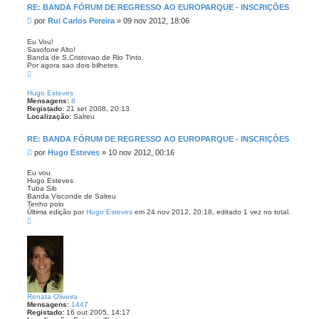
RE: BANDA FÓRUM DE REGRESSO AO EUROPARQUE - INSCRIÇÔES
M
por
Rui Carlos Pereira
»
09 nov 2012, 18:06
e
n
Eu Vou!
Saxofone Alto!
s
Banda de S.Cristovao de Rio Tinto.
a
Por agora sao dois bilhetes.
g
T
e
o
p
m
Hugo Esteves
o
Mensagens:
8
Registado:
21 set 2008, 20:13
Localização:
Salreu
RE: BANDA FÓRUM DE REGRESSO AO EUROPARQUE - INSCRIÇÔES
M
por
Hugo Esteves
»
10 nov 2012, 00:16
e
n
Eu vou
Hugo Esteves
s
Tuba Sib
a
Banda Visconde de Salreu
g
Tenho polo
e
Última edição por
Hugo Esteves
em 24 nov 2012, 20:18, editado 1 vez no total.
T
m
o
p
o
Renata Oliveira
Mensagens:
1447
Registado:
16 out 2005, 14:17