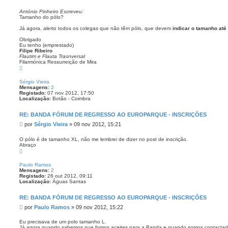
e
n
António Pinheiro Escreveu:
Tamanho do pólo?
s
a
Já agora, alerto todos os colegas que não têm pólo, que devem
indicar o tamanho até
g
e
Obrigado
Eu tenho (emprestado)
m
Filipe Ribeiro
Flautim e Flauta Trasnversal
Filarmónica Ressurreição de Mira
T
o
p
Sérgio Vieira
o
Mensagens:
2
Registado:
07 nov 2012, 17:50
Localização:
Botão - Coimbra
RE: BANDA FÓRUM DE REGRESSO AO EUROPARQUE - INSCRIÇÔES
M
por
Sérgio Vieira
»
09 nov 2012, 15:21
e
n
O pólo é de tamanho XL, não me lembrei de dizer no post de inscrição.
Abraço
s
T
a
o
g
p
Paulo Ramos
e
o
Mensagens:
2
m
Registado:
26 out 2012, 09:11
Localização:
Águas Santas
RE: BANDA FÓRUM DE REGRESSO AO EUROPARQUE - INSCRIÇÔES
M
por
Paulo Ramos
»
09 nov 2012, 15:22
e
n
Eu precisava de um polo tamanho L.
Já agora quando sabemos que fomos aceites para a Banda e quando somos contacta
s