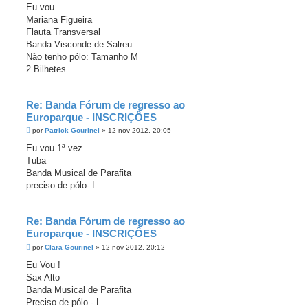
n
Eu vou
s
Mariana Figueira
a
g
Flauta Transversal
e
Banda Visconde de Salreu
m
Não tenho pólo: Tamanho M
2 Bilhetes
Re: Banda Fórum de regresso ao
Europarque - INSCRIÇÔES
M
por
Patrick Gourinel
»
12 nov 2012, 20:05
e
n
Eu vou 1ª vez
s
Tuba
a
g
Banda Musical de Parafita
e
preciso de pólo- L
m
Re: Banda Fórum de regresso ao
Europarque - INSCRIÇÔES
M
por
Clara Gourinel
»
12 nov 2012, 20:12
e
n
Eu Vou !
s
Sax Alto
a
g
Banda Musical de Parafita
e
Preciso de pólo - L
m