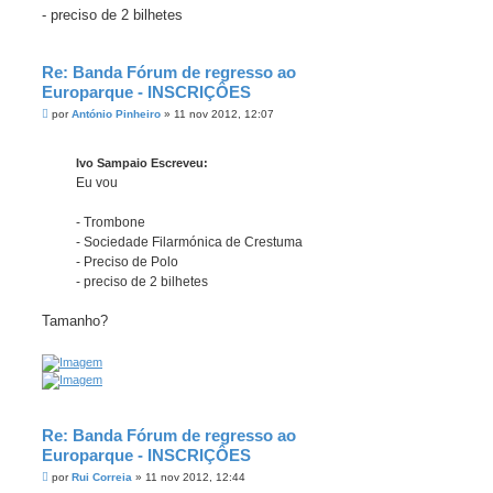
- preciso de 2 bilhetes
Re: Banda Fórum de regresso ao
Europarque - INSCRIÇÔES
M
por
António Pinheiro
»
11 nov 2012, 12:07
e
n
s
Ivo Sampaio Escreveu:
a
g
Eu vou
e
m
- Trombone
- Sociedade Filarmónica de Crestuma
- Preciso de Polo
- preciso de 2 bilhetes
Tamanho?
Re: Banda Fórum de regresso ao
Europarque - INSCRIÇÔES
M
por
Rui Correia
»
11 nov 2012, 12:44
e