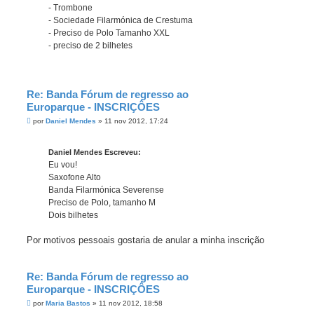
- Trombone
- Sociedade Filarmónica de Crestuma
- Preciso de Polo Tamanho XXL
- preciso de 2 bilhetes
Re: Banda Fórum de regresso ao
Europarque - INSCRIÇÔES
M
por
Daniel Mendes
»
11 nov 2012, 17:24
e
n
s
Daniel Mendes Escreveu:
a
g
Eu vou!
e
Saxofone Alto
m
Banda Filarmónica Severense
Preciso de Polo, tamanho M
Dois bilhetes
Por motivos pessoais gostaria de anular a minha inscrição
Re: Banda Fórum de regresso ao
Europarque - INSCRIÇÔES
M
por
Maria Bastos
»
11 nov 2012, 18:58
e