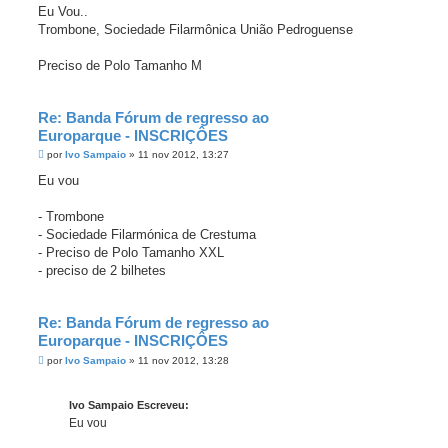
n
Eu Vou..
s
Trombone, Sociedade Filarmônica União Pedroguense
a
g
e
Preciso de Polo Tamanho M
m
Re: Banda Fórum de regresso ao
Europarque - INSCRIÇÔES
M
por
Ivo Sampaio
»
11 nov 2012, 13:27
e
n
Eu vou
s
a
g
- Trombone
e
- Sociedade Filarmónica de Crestuma
m
- Preciso de Polo Tamanho XXL
- preciso de 2 bilhetes
Re: Banda Fórum de regresso ao
Europarque - INSCRIÇÔES
M
por
Ivo Sampaio
»
11 nov 2012, 13:28
e
n
s
Ivo Sampaio Escreveu:
a
g
Eu vou
e
m