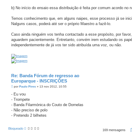
b) No início do ensaio essa distribuição é feita por comum acordo no n
Temos conhecimento que, em alguns naipes, esse processo já se inic
Nalguns casos, poderá até ser o próprio Maestro a fazê-lo.
Caso ainda ninguém vos tenha contactado a esse propósito, por favor,
aguardem pacientemente. Entretanto, convém irem estudando os papé
independentemente de já vos ter sido atribuída uma voz, ou não.
Re: Banda Fórum de regresso ao
Europarque - INSCRIÇÔES
M
por
Paulo Pires
»
13 nov 2012, 10:55
e
n
- Eu vou
s
- Trompete
a
g
- Banda Filarmónica do Couto de Dornelas
e
- Não preciso de polo
m
- Pretendo 2 bilhetes
Bloqueado
169 mensagens