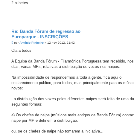
2 bilhetes
Re: Banda Fórum de regresso ao
Europarque - INSCRIÇÔES
M
por
António Pinheiro
»
12 nov 2012, 21:42
e
n
Olá a todos,
s
a
g
A Equipa da Banda Fórum - Filarmónica Portuguesa tem recebido, nos
e
dias, várias MPs, relativas à distribuição de vozes nos naipes.
m
Na impossibilidade de respondermos a toda a gente, fica aqui o
esclarecimento público, para todos, mas principalmente para os músi
novos:
- a distribuição das vozes pelos diferentes naipes será feita de uma d
seguintes formas:
a) Os chefes de naipe (músicos mais antigos da Banda Fórum) conta
naipe por MP e definem a distribuição.
ou, se os chefes de naipe não tomarem a iniciativa...