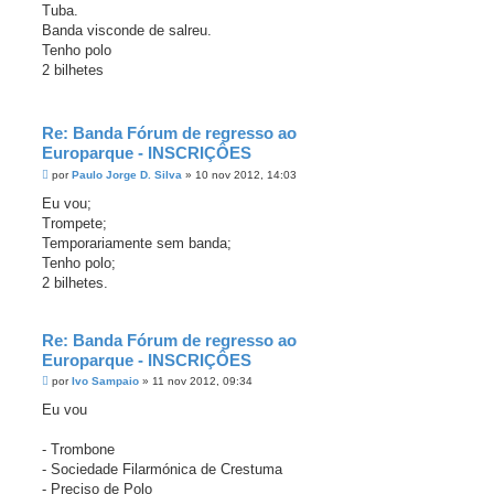
s
ç
Tuba.
a
a
g
Banda visconde de salreu.
d
e
a
Tenho polo
m
2 bilhetes
Re: Banda Fórum de regresso ao
Europarque - INSCRIÇÔES
M
por
Paulo Jorge D. Silva
»
10 nov 2012, 14:03
e
n
Eu vou;
s
Trompete;
a
g
Temporariamente sem banda;
e
Tenho polo;
m
2 bilhetes.
Re: Banda Fórum de regresso ao
Europarque - INSCRIÇÔES
M
por
Ivo Sampaio
»
11 nov 2012, 09:34
e
n
Eu vou
s
a
g
- Trombone
e
- Sociedade Filarmónica de Crestuma
m
- Preciso de Polo