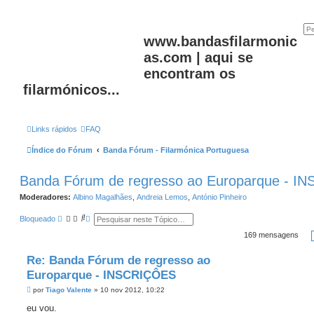
www.bandasfilarmonic
as.com | aqui se
encontram os
filarmónicos...
Links rápidos
FAQ
Índice do Fórum
Banda Fórum - Filarmónica Portuguesa
Banda Fórum de regresso ao Europarque - 
Moderadores:
Albino Magalhães
,
Andreia Lemos
,
António Pinheiro
P
P
Bloqueado
e
e
s
s
169 mensagens
q
q
u
u
Re: Banda Fórum de regresso ao
i
i
s
s
Europarque - INSCRIÇÔES
a
a
r
a
M
por
Tiago Valente
»
10 nov 2012, 10:22
v
e
a
n
eu vou.
n