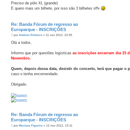
n
Preciso de pólo XL (grande)
s
E quero mais um bilhete, por isso são 3 bilhetes sffv
a
g
e
m
Re: Banda Fórum de regresso ao
Europarque - INSCRIÇÔES
M
por
António Pinheiro
»
11 nov 2012, 22:05
e
n
Olá a todos,
s
a
g
Informo que por questões logísticas
as inscrições encerram dia 15 d
e
Novembro.
m
Quem, depois dessa data, desistir do concerto, terá que pagar o 
caso o tenha encomendado.
Obrigado.
Re: Banda Fórum de regresso ao
Europarque - INSCRIÇÔES
M
por
Mariana Figueira
»
12 nov 2012, 15:11
e