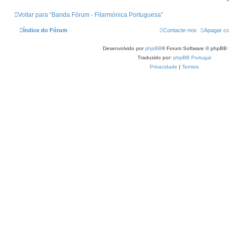
Voltar para “Banda Fórum - Filarmónica Portuguesa”
Índice do Fórum
Contacte-nos
Apagar co
Desenvolvido por
phpBB
® Forum Software © phpBB 
Traduzido por:
phpBB Portugal
Privacidade
|
Termos