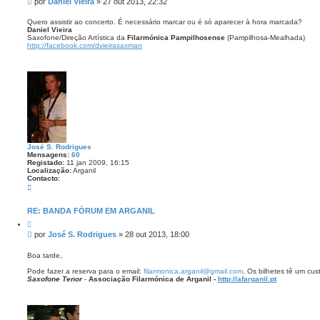
M
por
Daniel Vieira
»
27 out 2013, 22:32
t
o
e
a
D
n
r
Quero assistir ao concerto. É necessário marcar ou é só aparecer à hora marcada?
a
Daniel Vieira
s
n
Saxofone/Direção Artística da
Filarmónica Pampilhosense
(Pampilhosa-Mealhada)
i
a
http://facebook.com/dvieirasaxman
e
g
l
e
V
i
m
e
i
r
a
José S. Rodrigues
Mensagens:
60
Registado:
11 jan 2009, 16:15
Localização:
Arganil
Contacto:
C
o
n
t
RE: BANDA FÓRUM EM ARGANIL
a
C
c
i
t
M
por
José S. Rodrigues
»
28 out 2013, 18:00
t
o
e
a
J
n
r
Boa tarde,
o
s
s
Pode fazer a reserva para o email:
filarmonica.arganil@gmail.com
. Os bilhetes tê um cus
é
a
Saxofone Tenor
-
Associação Filarmónica de Arganil -
http://afarganil.pt
S
g
.
e
R
o
m
d
r