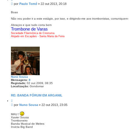
i
t
M
por
Paulo Tomé
»
22 out 2013, 20:18
t
o
e
a
P
n
r
Boas
a
s
u
Não vou poder ir a este estágio, por isso, e dirigindo-me aos trombonistas, comunique
l
a
o
g
Abraços e que tudo corra bem
T
e
Trombone de Varas
o
m
m
Sociedade Filarmónica de Crestuma
é
Alojado em Escapães - Santa Maria da Feira
Nuno Sousa
Mensagens:
8
Registado:
02 out 2009, 08:35
Localização:
Gondomar
RE: BANDA FÓRUM EM ARGANIL
C
i
M
por
Nuno Sousa
»
22 out 2013, 23:05
t
e
a
n
r
MAU !
s
Xavier Sousa
a
Tromboneiro
Banda Musical de Melres
g
Invicta Big Band
e