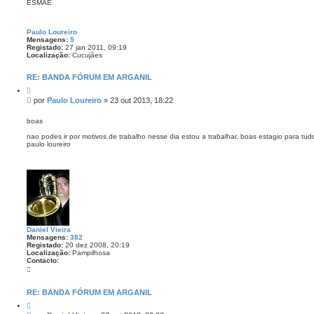
ESMAE
m
Paulo Loureiro
Mensagens:
5
Registado:
27 jan 2011, 09:19
Localização:
Cucujães
RE: BANDA FÓRUM EM ARGANIL
C
i
M
por
Paulo Loureiro
»
23 out 2013, 18:22
t
e
a
n
r
boas
s
nao podes ir por motivos de trabalho nesse dia estou a trabalhar. boas estagio para tud
a
paulo loureiro
g
e
m
Daniel Vieira
Mensagens:
382
Registado:
20 dez 2008, 20:19
Localização:
Pampilhosa
Contacto:
C
o
n
t
RE: BANDA FÓRUM EM ARGANIL
a
C
c
i
t