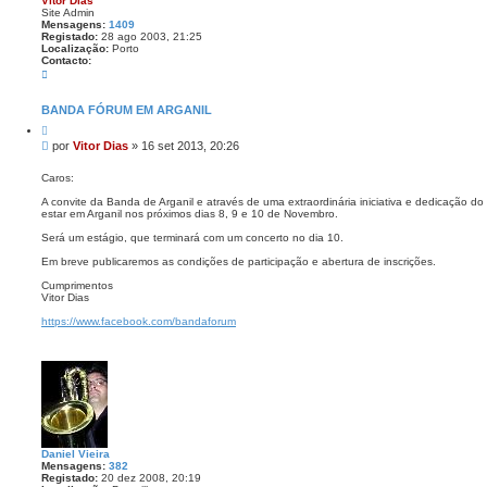
Vitor Dias
ç
Site Admin
a
Mensagens:
1409
d
Registado:
28 ago 2003, 21:25
a
Localização:
Porto
Contacto:
C
o
n
t
BANDA FÓRUM EM ARGANIL
a
C
c
i
t
M
por
Vitor Dias
»
16 set 2013, 20:26
t
o
e
a
V
n
r
Caros:
i
s
t
A convite da Banda de Arganil e através de uma extraordinária iniciativa e dedicação d
o
a
estar em Arganil nos próximos dias 8, 9 e 10 de Novembro.
r
g
D
e
Será um estágio, que terminará com um concerto no dia 10.
i
a
m
Em breve publicaremos as condições de participação e abertura de inscrições.
s
Cumprimentos
Vitor Dias
https://www.facebook.com/bandaforum
Daniel Vieira
Mensagens:
382
Registado:
20 dez 2008, 20:19