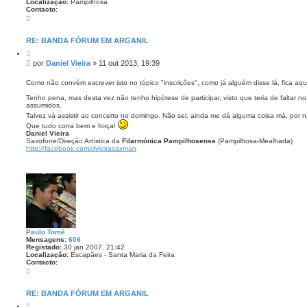
Localização:
Pampilhosa
Contacto:
C
o
n
t
RE: BANDA FÓRUM EM ARGANIL
a
C
c
i
t
M
por
Daniel Vieira
»
11 out 2013, 19:39
t
o
e
a
D
n
r
Como não convém escrever isto no tópico "inscrições", como já alguém disse lá, fica aqu
a
s
n
Tenho pena, mas desta vez não tenho hipótese de participar, visto que teria de faltar 
i
a
assumidos.
e
g
l
Talvez vá assistir ao concerto no domingo. Não sei, ainda me dá alguma coisa má, por 
e
V
Que tudo corra bem e força!
i
m
Daniel Vieira
e
Saxofone/Direção Artística da
Filarmónica Pampilhosense
(Pampilhosa-Mealhada)
i
http://facebook.com/dvieirasaxman
r
a
Paulo Tomé
Mensagens:
606
Registado:
30 jan 2007, 21:42
Localização:
Escapães - Santa Maria da Feira
Contacto:
C
o
n
t
RE: BANDA FÓRUM EM ARGANIL
a
C
c