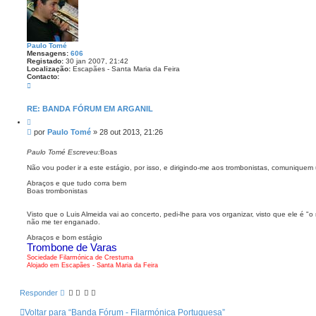
i
g
u
e
s
Paulo Tomé
Mensagens:
606
Registado:
30 jan 2007, 21:42
Localização:
Escapães - Santa Maria da Feira
Contacto:
C
o
n
t
RE: BANDA FÓRUM EM ARGANIL
a
C
c
i
t
M
por
Paulo Tomé
»
28 out 2013, 21:26
t
o
e
a
P
n
r
Paulo Tomé Escreveu:
Boas
a
s
u
Não vou poder ir a este estágio, por isso, e dirigindo-me aos trombonistas, comunique
l
a
o
g
Abraços e que tudo corra bem
T
e
Boas trombonistas
o
m
m
é
Visto que o Luis Almeida vai ao concerto, pedi-lhe para vos organizar, visto que ele é 
não me ter enganado.
Abraços e bom estágio
Trombone de Varas
Sociedade Filarmónica de Crestuma
Alojado em Escapães - Santa Maria da Feira
Responder
Voltar para “Banda Fórum - Filarmónica Portuguesa”