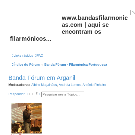
www.bandasfilarmonic
as.com | aqui se
encontram os
filarmónicos...
Links rápidos
FAQ
Índice do Fórum
Banda Fórum - Filarmónica Portuguesa
Banda Fórum em Arganil
Moderadores:
Albino Magalhães
,
Andreia Lemos
,
António Pinheiro
P
P
Responder
e
e
s
s
q
q
u
u
i
i
s
s
a
a
r
a
v
a
n