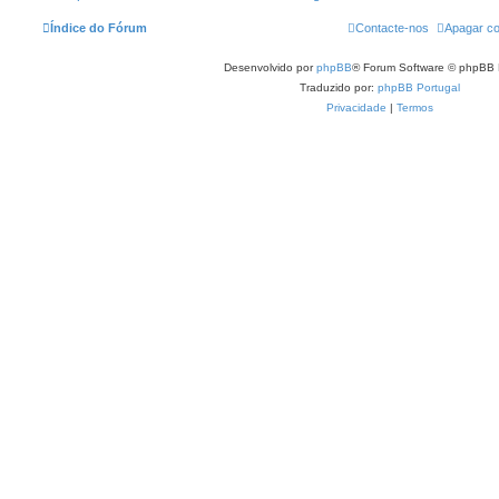
Índice do Fórum
Contacte-nos
Apagar co
Desenvolvido por
phpBB
® Forum Software © phpBB 
Traduzido por:
phpBB Portugal
Privacidade
|
Termos