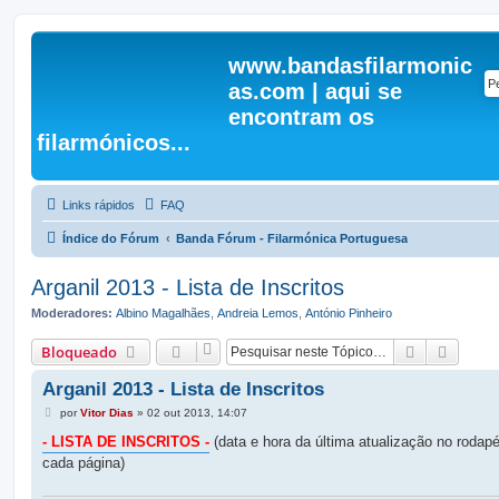
www.bandasfilarmonic
as.com | aqui se
encontram os
filarmónicos...
Links rápidos
FAQ
Índice do Fórum
Banda Fórum - Filarmónica Portuguesa
Arganil 2013 - Lista de Inscritos
Moderadores:
Albino Magalhães
,
Andreia Lemos
,
António Pinheiro
Pesquisar
Pesqui
Bloqueado
Arganil 2013 - Lista de Inscritos
M
por
Vitor Dias
»
02 out 2013, 14:07
e
n
- LISTA DE INSCRITOS -
(data e hora da última atualização no rodap
s
cada página)
a
g
e