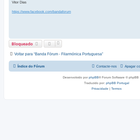
m
Vitor Dias
https://www.facebook.com/bandaforum
Bloqueado
Voltar para “Banda Fórum - Filarmónica Portuguesa”
Índice do Fórum
Contacte-nos
Apagar co
Desenvolvido por
phpBB
® Forum Software © phpBB 
Traduzido por:
phpBB Portugal
Privacidade
|
Termos