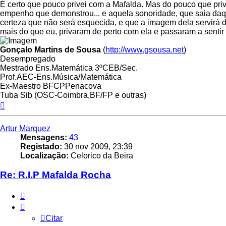
É certo que pouco privei com a Mafalda. Mas do pouco que priv
empenho que demonstrou... e aquela sonoridade, que saia daq
certeza que não será esquecida, e que a imagem dela servirá d
mais do que eu, privaram de perto com ela e passaram a sentir
Gonçalo Martins de Sousa
(
http://www.gsousa.net
)
Desempregado
Mestrado Ens.Matemática 3ºCEB/Sec.
Prof.AEC-Ens.Música/Matemática
Ex-Maestro BFCPPenacova
Tuba Sib (OSC-Coimbra,BF/FP e outras)
Topo
Artur Marquez
Mensagens:
43
Registado:
30 nov 2009, 23:39
Localização:
Celorico da Beira
Re: R.I.P Mafalda Rocha
Citar
Citar