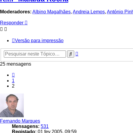
Moderadores:
Albino Magalhães
,
Andreia Lemos
,
António Pin
Responder
Versão para impressão
Pesquisa
Pesquisar
avançada
25 mensagens
Anterior
1
2
Fernando Marques
Mensagens:
531
Registado:
01 fev 2005, 09:59