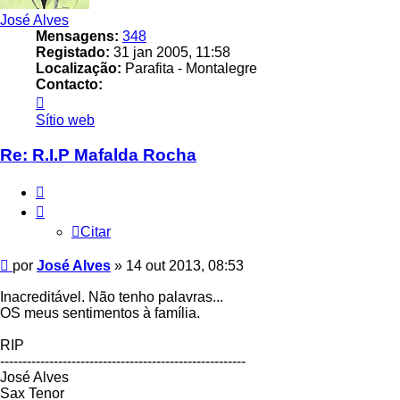
José Alves
Mensagens:
348
Registado:
31 jan 2005, 11:58
Localização:
Parafita - Montalegre
Contacto:
Contacto
José
Sítio web
Alves
Re: R.I.P Mafalda Rocha
Citar
Citar
Mensagem
por
José Alves
»
14 out 2013, 08:53
Inacreditável. Não tenho palavras...
OS meus sentimentos à família.
RIP
-------------------------------------------------------
José Alves
Sax Tenor