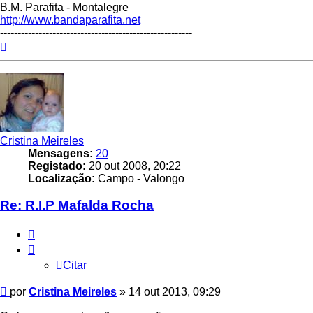
B.M. Parafita - Montalegre
http://www.bandaparafita.net
-------------------------------------------------------
Topo
Cristina Meireles
Mensagens:
20
Registado:
20 out 2008, 20:22
Localização:
Campo - Valongo
Re: R.I.P Mafalda Rocha
Citar
Citar
Mensagem
por
Cristina Meireles
»
14 out 2013, 09:29