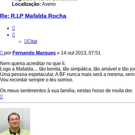
Localização:
Aveiro
Re: R.I.P Mafalda Rocha
Citar
Citar
Mensagem
por
Fernando Marques
»
14 out 2013, 07:51
Nem queria acreditar no que li.
Logo a Mafalda.... tão bonita, tão simpática, tão amável e tão j
Uma pessoa espetacular. A BF nunca mais será a mesma, sem 
Vou recordar sempre o teu sorriso.
Os meus sentimentos à sua familia, nestas horas de muita dor.
Topo