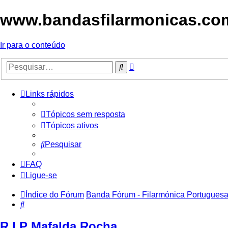
www.bandasfilarmonicas.com 
Ir para o conteúdo
Pesquisa
Pesquisar
avançada
Links rápidos
Tópicos sem resposta
Tópicos ativos
Pesquisar
FAQ
Ligue-se
Índice do Fórum
Banda Fórum - Filarmónica Portugues
Pesquisar
R.I.P Mafalda Rocha