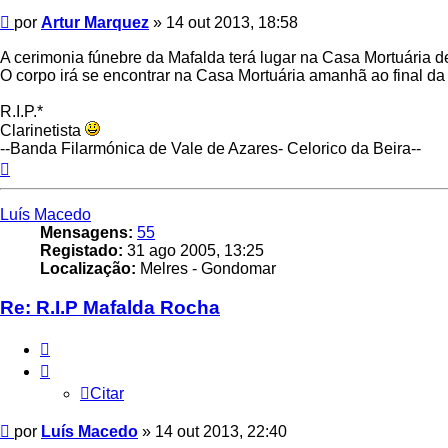
Mensagem
por
Artur Marquez
»
14 out 2013, 18:58
A cerimonia fúnebre da Mafalda terá lugar na Casa Mortuária 
O corpo irá se encontrar na Casa Mortuária amanhã ao final da
R.I.P.*
Clarinetista
--Banda Filarmónica de Vale de Azares- Celorico da Beira--
Topo
Luís Macedo
Mensagens:
55
Registado:
31 ago 2005, 13:25
Localização:
Melres - Gondomar
Re: R.I.P Mafalda Rocha
Citar
Citar
Mensagem
por
Luís Macedo
»
14 out 2013, 22:40