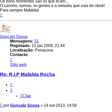
Os bons momentos são os que ficam...
O carinho, sorriso, os gestos e a melodia que saía do oboé!
Para sempre Mafalda!
Topo
Gonçalo Sousa
Mensagens:
31
Registado:
21 jan 2009, 21:44
Localização:
Penacova
Contacto:
Contacto
Gonçalo
Sítio web
Sousa
Re: R.I.P Mafalda Rocha
Citar
Citar
Mensagem
por
Gonçalo Sousa
»
14 out 2013, 14:58