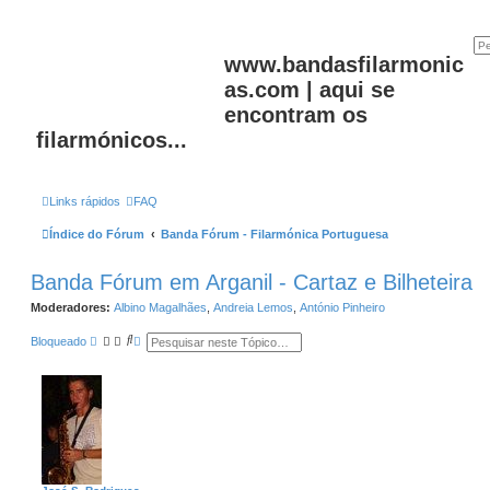
www.bandasfilarmonic
as.com | aqui se
encontram os
filarmónicos...
Links rápidos
FAQ
Índice do Fórum
Banda Fórum - Filarmónica Portuguesa
Banda Fórum em Arganil - Cartaz e Bilheteira
Moderadores:
Albino Magalhães
,
Andreia Lemos
,
António Pinheiro
P
P
Bloqueado
e
e
s
s
q
q
u
u
i
i
s
s
a
a
r
a
v
a
n