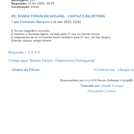
Mensagens:
531
Registado:
01 fev 2005, 09:59
Localização:
Aveiro
RE: BANDA FÓRUM EM ARGANIL - CARTAZ E BILHETEIRA
M
por
Fernando Marques
»
11 nov 2013, 10:43
e
n
E foi um magnifico concerto.
E tivemos a fantasia ligeira, tocada pela 2ª vez na banda forum.
s
E esperamos ter-te na banda forum também pela 2ª vez, um dia destes.
a
Grande abraço amigo Antero
g
e
m
Bloqueado
Voltar para “Banda Fórum - Filarmónica Portuguesa”
Índice do Fórum
Contacte-nos
Apagar co
Desenvolvido por
phpBB
® Forum Software © phpBB 
Traduzido por:
phpBB Portugal
Privacidade
|
Termos