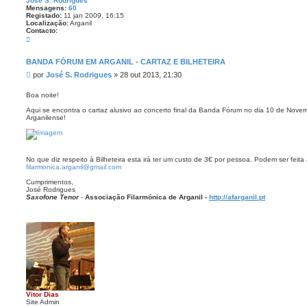
José S. Rodrigues
ç
Mensagens:
60
a
Registado:
11 jan 2009, 16:15
d
Localização:
Arganil
a
Contacto:
C
o
n
t
BANDA FÓRUM EM ARGANIL - CARTAZ E BILHETEIRA
a
M
por
José S. Rodrigues
»
28 out 2013, 21:30
c
t
e
o
n
Boa noite!
J
s
o
Aqui se encontra o cartaz alusivo ao concerto final da Banda Fórum no dia 10 de Nove
a
s
Arganilense!
é
g
S
e
.
m
R
o
d
No que diz respeito à Bilheteira esta irá ter um custo de 3€ por pessoa. Podem ser feita
r
filarmonica.arganil@gmail.com
i
g
Cumprimentos,
u
José Rodrigues
e
Saxofone Tenor
-
Associação Filarmónica de Arganil -
http://afarganil.pt
s
Vitor Dias
Site Admin