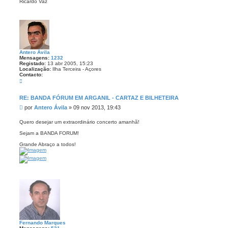
Ricardo Vaz
m
Antero Ávila
Mensagens:
1232
Registado:
13 abr 2005, 15:23
Localização:
Ilha Terceira - Açores
Contacto:
C
o
n
t
RE: BANDA FÓRUM EM ARGANIL - CARTAZ E BILHETEIRA
a
M
por
Antero Ávila
»
09 nov 2013, 19:43
c
t
e
o
n
Quero desejar um extraordinário concerto amanhã!
A
s
n
Sejam a BANDA FORUM!
a
t
e
g
Grande Abraço a todos!
r
e
o
m
Á
v
i
l
a
Fernando Marques