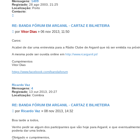
Mensagens:
1409
Registado:
28 ago 2003, 21:25
Localização:
Porto
Contacto:
C
o
n
t
RE: BANDA FÓRUM EM ARGANIL - CARTAZ E BILHETEIRA
a
M
por
Vitor Dias
»
06 nov 2013, 11:50
c
t
e
o
n
Caros:
V
s
i
Acabei de dar uma entrevista para a Rádio Clube de Arganil que irá ser emitida na próx
a
t
o
g
A mesma pode ser ouvida online em
http://www.rcarganil.pt/
r
e
D
Cumprimentos
m
i
Vitor Dias
a
s
https://www.facebook.com/bandaforum
Ricardo Vaz
Mensagens:
4
Registado:
13 out 2013, 20:27
Localização:
Coimbra
RE: BANDA FÓRUM EM ARGANIL - CARTAZ E BILHETEIRA
M
por
Ricardo Vaz
»
08 nov 2013, 14:32
e
n
Boa tarde a todos,
s
Venho pedir se algum dos participantes que vão hoje para Arganil, e que eventualmen
a
poderia dar uma boleia.
g
e
Obrigado e cumprimentos,