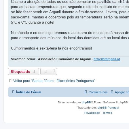
g
Chamo a atenção de todos os que irão pernoitar no pavilhão da EB1 de
e
para as baixas temperaturas que, segundo o site do instituto de meteor
m
se irão fazer sentir em Arganil durante o fim-de-semana. Levem, para
saco-cama, mantas e cobertores pois as temperaturas serão na orde
5ºC e 6ºC durante a noite!!
No sábado e no domingo teremos o autocarro do município à nossa di
para o transporte dos músicos do local das dormidas até ao local dos 
Cumprimentos e sexta-feira lá nos encontramos!
Saxofone Tenor
-
Associação Filarmónica de Arganil -
http://afarganil.pt
Bloqueado
Voltar para “Banda Fórum - Filarmónica Portuguesa”
Índice do Fórum
Contacte-nos
Apagar co
Desenvolvido por
phpBB
® Forum Software © phpBB 
Traduzido por:
phpBB Portugal
Privacidade
|
Termos