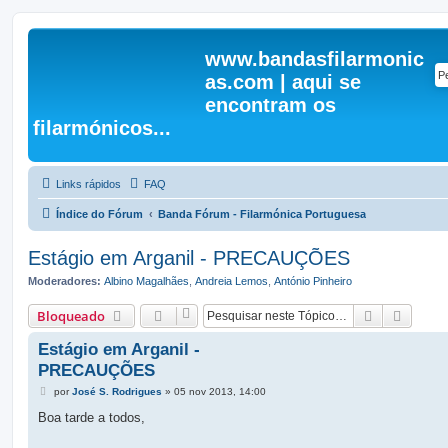
www.bandasfilarmonic
as.com | aqui se
encontram os
filarmónicos...
Links rápidos
FAQ
Índice do Fórum
Banda Fórum - Filarmónica Portuguesa
Estágio em Arganil - PRECAUÇÕES
Moderadores:
Albino Magalhães
,
Andreia Lemos
,
António Pinheiro
Pesquisar
Pesqui
Bloqueado
Estágio em Arganil -
PRECAUÇÕES
M
por
José S. Rodrigues
»
05 nov 2013, 14:00
e
n
Boa tarde a todos,
s
a