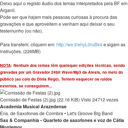
Deixo aqui o registo áudio dos temas interpretados pela BF em
Arganil.
Pode ser que hajam mais pessoas curiosas à procura das
gravações e que aproveitem e venham aqui deixar o seu
testemunho (ou não).
Para transferir, cliquem em: ​
http://we.tl/ehyL0ruBk4
e sigam as
instruções. (226MB)
NOTA
: Nenhum dos temas têm quaisquer edições técnicas, sendo
gravadas por um Gravador 24bit Wave/Mp3 da Alesis, no meio do
público (ao colo do Dinis Rego). Tentem esquecer os ruídos
externos, se conseguirem...
Comissão de Festas (2).jpg (22.16 KiB) Visto 24712 vezes
Academia Musical Arazedense
Ens. de Saxofones de Coimbra • Let's Groove Big Band
Sax & Companhia • Quarteto de saxofones e voz de Cátia
Montemor