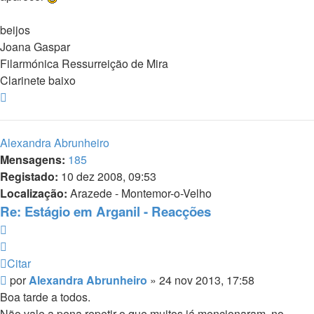
beijos
Joana Gaspar
Filarmónica Ressurreição de Mira
Clarinete baixo
Topo
Alexandra Abrunheiro
Mensagens:
185
Registado:
10 dez 2008, 09:53
Localização:
Arazede - Montemor-o-Velho
Re: Estágio em Arganil - Reacções
Citar
Citar
Mensagem
por
Alexandra Abrunheiro
»
24 nov 2013, 17:58
Boa tarde a todos.
Não vale a pena repetir o que muitos já mencionaram, no