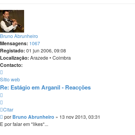
Bruno Abrunheiro
Mensagens:
1067
Registado:
01 jun 2006, 09:08
Localização:
Arazede • Coimbra
Contacto:
Contacto
Bruno
Sítio web
Abrunheiro
Re: Estágio em Arganil - Reacções
Citar
Citar
Mensagem
por
Bruno Abrunheiro
»
13 nov 2013, 03:31
E por falar em "likes"...