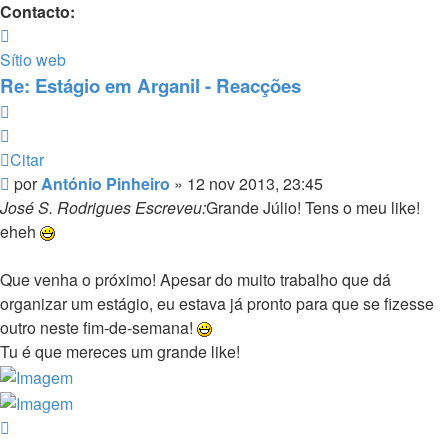
Contacto:
Contacto
António
Sítio web
Pinheiro
Re: Estágio em Arganil - Reacções
Citar
Citar
Mensagem
por
António Pinheiro
»
12 nov 2013, 23:45
José S. Rodrigues Escreveu:
Grande Júlio! Tens o meu like!
eheh
Que venha o próximo! Apesar do muito trabalho que dá
organizar um estágio, eu estava já pronto para que se fizesse
outro neste fim-de-semana!
Tu é que mereces um grande like!
Topo