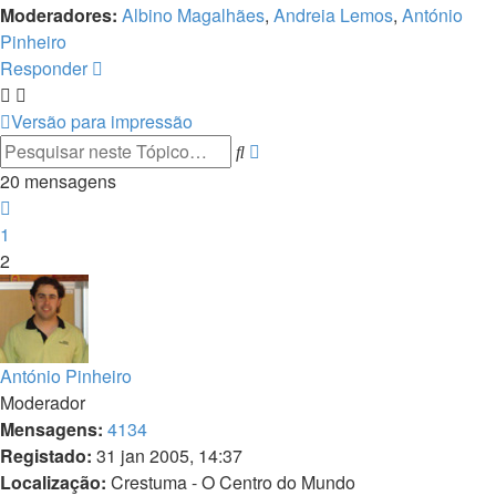
Moderadores:
Albino Magalhães
,
Andreia Lemos
,
António
Pinheiro
Responder
Versão para impressão
Pesquisa
Pesquisar
avançada
20 mensagens
Anterior
1
2
António Pinheiro
Moderador
Mensagens:
4134
Registado:
31 jan 2005, 14:37
Localização:
Crestuma - O Centro do Mundo