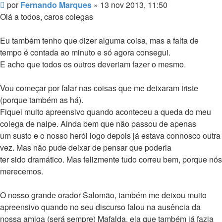
Mensagem
por
Fernando Marques
»
13 nov 2013, 11:50
Olá a todos, caros colegas
Eu também tenho que dizer alguma coisa, mas a falta de
tempo é contada ao minuto e só agora consegui.
E acho que todos os outros deveriam fazer o mesmo.
Vou começar por falar nas coisas que me deixaram triste
(porque também as há).
Fiquei muito apreensivo quando aconteceu a queda do meu
colega de naipe. Ainda bem que não passou de apenas
um susto e o nosso herói logo depois já estava connosco outra
vez. Mas não pude deixar de pensar que poderia
ter sido dramático. Mas felizmente tudo correu bem, porque nós
merecemos.
O nosso grande orador Salomão, também me deixou muito
apreensivo quando no seu discurso falou na ausência da
nossa amiga (será sempre) Mafalda, ela que também já fazia