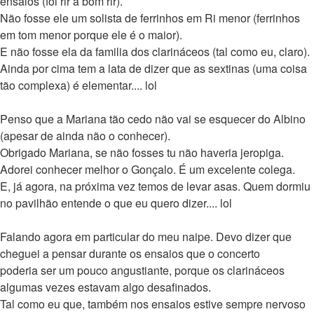
ensaios (foi rir a bom rir).
Não fosse ele um solista de ferrinhos em Ri menor (ferrinhos
em tom menor porque ele é o maior).
E não fosse ela da familia dos clarináceos (tal como eu, claro).
Ainda por cima tem a lata de dizer que as sextinas (uma coisa
tão complexa) é elementar.... lol
Penso que a Mariana tão cedo não vai se esquecer do Albino
(apesar de ainda não o conhecer).
Obrigado Mariana, se não fosses tu não haveria jeropiga.
Adorei conhecer melhor o Gonçalo. É um excelente colega.
E, já agora, na próxima vez temos de levar asas. Quem dormiu
no pavilhão entende o que eu quero dizer.... lol
Falando agora em particular do meu naipe. Devo dizer que
cheguei a pensar durante os ensaios que o concerto
poderia ser um pouco angustiante, porque os clarináceos
algumas vezes estavam algo desafinados.
Tal como eu que, também nos ensaios estive sempre nervoso