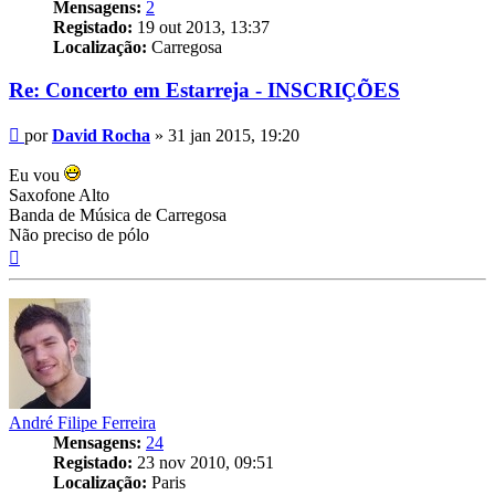
Mensagens:
2
Registado:
19 out 2013, 13:37
Localização:
Carregosa
Re: Concerto em Estarreja - INSCRIÇÕES
Mensagem
por
David Rocha
»
31 jan 2015, 19:20
Eu vou
Saxofone Alto
Banda de Música de Carregosa
Não preciso de pólo
Topo
André Filipe Ferreira
Mensagens:
24
Registado:
23 nov 2010, 09:51
Localização:
Paris