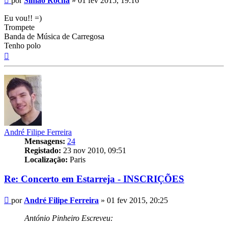
por
Simão Rocha
»
01 fev 2015, 19:16
Eu vou!! =)
Trompete
Banda de Música de Carregosa
Tenho polo
Topo
André Filipe Ferreira
Mensagens:
24
Registado:
23 nov 2010, 09:51
Localização:
Paris
Re: Concerto em Estarreja - INSCRIÇÕES
Mensagem
por
André Filipe Ferreira
»
01 fev 2015, 20:25
António Pinheiro Escreveu: