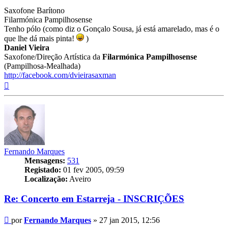
Saxofone Barítono
Filarmónica Pampilhosense
Tenho pólo (como diz o Gonçalo Sousa, já está amarelado, mas é o
que lhe dá mais pinta!
)
Daniel Vieira
Saxofone/Direção Artística da
Filarmónica Pampilhosense
(Pampilhosa-Mealhada)
http://facebook.com/dvieirasaxman
Topo
Fernando Marques
Mensagens:
531
Registado:
01 fev 2005, 09:59
Localização:
Aveiro
Re: Concerto em Estarreja - INSCRIÇÕES
Mensagem
por
Fernando Marques
»
27 jan 2015, 12:56