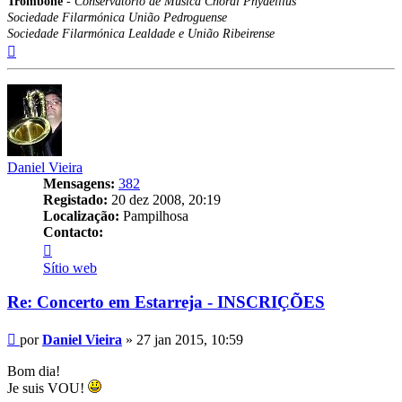
Trombone
-
Conservatório de Música Choral Phydellius
Sociedade Filarmónica União Pedroguense
Sociedade Filarmónica Lealdade e União Ribeirense
Topo
Daniel Vieira
Mensagens:
382
Registado:
20 dez 2008, 20:19
Localização:
Pampilhosa
Contacto:
Contacto
Daniel
Sítio web
Vieira
Re: Concerto em Estarreja - INSCRIÇÕES
Mensagem
por
Daniel Vieira
»
27 jan 2015, 10:59
Bom dia!
Je suis VOU!