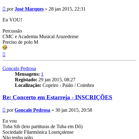
Mensagem
por
José Marques
»
28 jan 2015, 22:31
Eu VOU!
Percussão
CMC e Academia Musical Arazedense
Preciso de polo M
Topo
Gonçalo Pedrosa
Mensagens:
1
Registado:
29 jan 2015, 08:27
Localização:
Copeiro - Paião / Coimbra
Re: Concerto em Estarreja - INSCRIÇÕES
Mensagem
por
Gonçalo Pedrosa
»
30 jan 2015, 20:58
Eu vou
Tuba Sib (leio partituras de Tuba em Dó)
Sociedade Filarmónica Louriçalense
Não tenho pólo