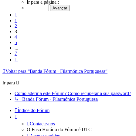
3
Ir para a página.:
de
7
Anterior
1
2
3
4
5
...
7
Próximo
Voltar para “Banda Fórum - Filarmónica Portuguesa”
Ir para
Como aderir a este Fórum? Como recuperar a sua password?
↳ Banda Fórum - Filarmónica Portuguesa
Índice do Fórum
Contacte-nos
O Fuso Horário do Fórum é
UTC
Apagar cookies