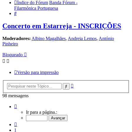
Índice do Fórum
Banda Fórum -
Filarmónica Portuguesa
Pesquisar
Concerto em Estarreja - INSCRIÇÕES
Moderadores:
Albino Magalhães
,
Andreia Lemos
,
António
Pinheiro
Bloqueado
Versão para impressão
Pesquisa
Pesquisar
avançada
98 mensagens
Página
3
Ir para a página.:
de
7
Anterior
1