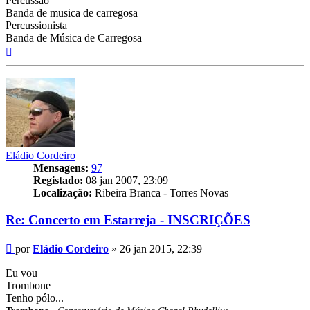
Percussão
Banda de musica de carregosa
Percussionista
Banda de Música de Carregosa
Topo
Eládio Cordeiro
Mensagens:
97
Registado:
08 jan 2007, 23:09
Localização:
Ribeira Branca - Torres Novas
Re: Concerto em Estarreja - INSCRIÇÕES
Mensagem
por
Eládio Cordeiro
»
26 jan 2015, 22:39
Eu vou
Trombone
Tenho pólo...