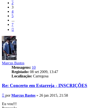
2
3
4
5
...
7
Próximo
Marcus Bastos
Mensagens:
10
Registado:
08 set 2009, 13:47
Localização:
Carregosa
Re: Concerto em Estarreja - INSCRIÇÕES
Mensagem
por
Marcus Bastos
»
26 jan 2015, 21:58
Eu vou!!!