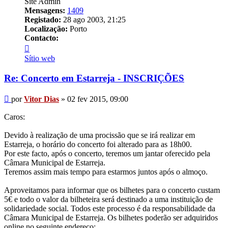
Site Admin
Mensagens:
1409
Registado:
28 ago 2003, 21:25
Localização:
Porto
Contacto:
Contacto
Vitor
Sítio web
Dias
Re: Concerto em Estarreja - INSCRIÇÕES
Mensagem
por
Vitor Dias
»
02 fev 2015, 09:00
Caros:
Devido à realização de uma procissão que se irá realizar em
Estarreja, o horário do concerto foi alterado para as 18h00.
Por este facto, após o concerto, teremos um jantar oferecido pela
Câmara Municipal de Estarreja.
Teremos assim mais tempo para estarmos juntos após o almoço.
Aproveitamos para informar que os bilhetes para o concerto custam
5€ e todo o valor da bilheteira será destinado a uma instituição de
solidariedade social. Todos este processo é da responsabilidade da
Câmara Municipal de Estarreja. Os bilhetes poderão ser adquiridos
online no seguinte endereço: