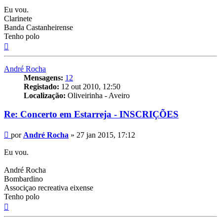
Eu vou.
Clarinete
Banda Castanheirense
Tenho polo
Topo
André Rocha
Mensagens:
12
Registado:
12 out 2010, 12:50
Localização:
Oliveirinha - Aveiro
Re: Concerto em Estarreja - INSCRIÇÕES
Mensagem
por
André Rocha
»
27 jan 2015, 17:12
Eu vou.
André Rocha
Bombardino
Associçao recreativa eixense
Tenho polo
Topo