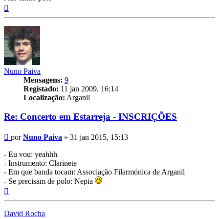
Topo
Nuno Paiva
Mensagens:
9
Registado:
11 jan 2009, 16:14
Localização:
Arganil
Re: Concerto em Estarreja - INSCRIÇÕES
Mensagem
por
Nuno Paiva
»
31 jan 2015, 15:13
- Eu vou: yeahhh
- Instrumento: Clarinete
- Em que banda tocam: Associação Filarmónica de Arganil
- Se precisam de polo: Nepia
Topo
David Rocha