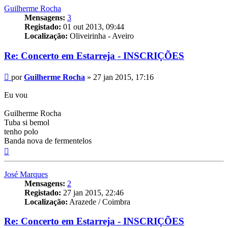
Guilherme Rocha
Mensagens:
3
Registado:
01 out 2013, 09:44
Localização:
Oliveirinha - Aveiro
Re: Concerto em Estarreja - INSCRIÇÕES
Mensagem
por
Guilherme Rocha
»
27 jan 2015, 17:16
Eu vou
Guilherme Rocha
Tuba si bemol
tenho polo
Banda nova de fermentelos
Topo
José Marques
Mensagens:
2
Registado:
27 jan 2015, 22:46
Localização:
Arazede / Coimbra
Re: Concerto em Estarreja - INSCRIÇÕES