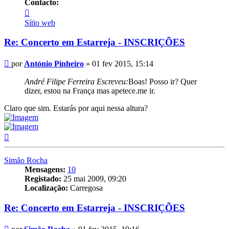
Contacto:
Contacto
António
Sítio web
Pinheiro
Re: Concerto em Estarreja - INSCRIÇÕES
Mensagem
por
António Pinheiro
»
01 fev 2015, 15:14
André Filipe Ferreira Escreveu:
Boas! Posso ir? Quer
dizer, estou na França mas apetece.me ir.
Claro que sim. Estarás por aqui nessa altura?
Topo
Simão Rocha
Mensagens:
10
Registado:
25 mai 2009, 09:20
Localização:
Carregosa
Re: Concerto em Estarreja - INSCRIÇÕES
Mensagem