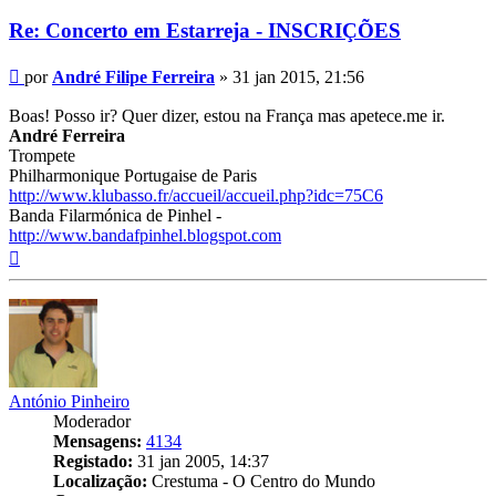
Re: Concerto em Estarreja - INSCRIÇÕES
Mensagem
por
André Filipe Ferreira
»
31 jan 2015, 21:56
Boas! Posso ir? Quer dizer, estou na França mas apetece.me ir.
André Ferreira
Trompete
Philharmonique Portugaise de Paris
http://www.klubasso.fr/accueil/accueil.php?idc=75C6
Banda Filarmónica de Pinhel -
http://www.bandafpinhel.blogspot.com
Topo
António Pinheiro
Moderador
Mensagens:
4134
Registado:
31 jan 2005, 14:37
Localização:
Crestuma - O Centro do Mundo