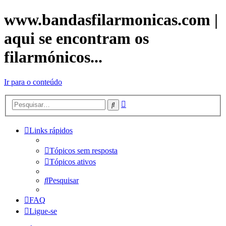
www.bandasfilarmonicas.com |
aqui se encontram os
filarmónicos...
Ir para o conteúdo
Pesquisa
Pesquisar
avançada
Links rápidos
Tópicos sem resposta
Tópicos ativos
Pesquisar
FAQ
Ligue-se