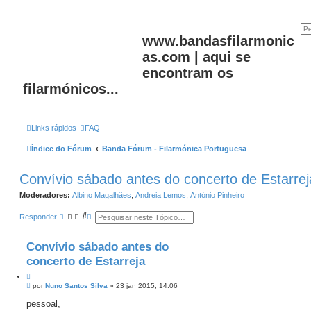
www.bandasfilarmonic
as.com | aqui se
encontram os
filarmónicos...
Links rápidos
FAQ
Índice do Fórum
Banda Fórum - Filarmónica Portuguesa
Convívio sábado antes do concerto de Estarrej
Moderadores:
Albino Magalhães
,
Andreia Lemos
,
António Pinheiro
P
P
Responder
e
e
s
s
q
q
Convívio sábado antes do
u
u
i
i
concerto de Estarreja
s
s
a
a
C
r
a
M
i
por
Nuno Santos Silva
»
23 jan 2015, 14:06
v
e
t
a
n
pessoal,
a
n
s