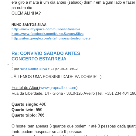
ç
era giro a malta ir um dia antes (sabado) dormir em algum lado e fazer
r
a
a
g
pa outro dia:
d
e
a
QUEM ALINHA?
m
NUNO SANTOS SILVA
http://www.myspace.com/nunosantossilva
http://www.facebook.com/Nuno.Santos.Silva
http://sites.google.com/site/nunosantostrompete
Re: CONVIVIO SABADO ANTES
CONCERTO ESTARREJA
C
M
i
por
Nuno Santos Silva
»
23 jan 2015, 16:12
e
t
n
JÁ TEMOS UMA POSSIBILIDADE PA DORMIR : )
a
s
r
a
g
Hostel do Alboi (
www.grupoalboi.com
)
e
Rua da Liberdade, 14 - Glória - 3810-126 Aveiro (Tel: +351 234 404 190
m
Quarto single: 40€
Quarto twin: 55€
Quarto triplo: 70€
O hostel tem apenas 3 quartos que podem ir até 3 pessoas cada quart
tanto podem hospedar-se até 9 pessoas.