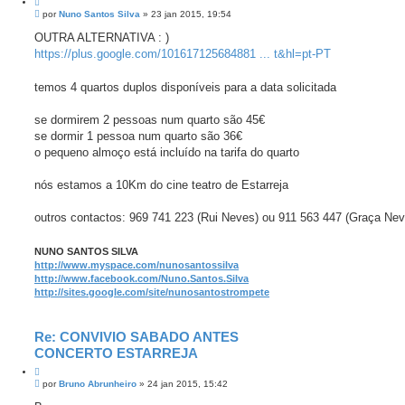
C
M
i
por
Nuno Santos Silva
»
23 jan 2015, 19:54
e
t
n
OUTRA ALTERNATIVA : )
a
s
https://plus.google.com/101617125684881 ... t&hl=pt-PT
r
a
g
e
temos 4 quartos duplos disponíveis para a data solicitada
m
se dormirem 2 pessoas num quarto são 45€
se dormir 1 pessoa num quarto são 36€
o pequeno almoço está incluído na tarifa do quarto
nós estamos a 10Km do cine teatro de Estarreja
outros contactos: 969 741 223 (Rui Neves) ou 911 563 447 (Graça Nev
NUNO SANTOS SILVA
http://www.myspace.com/nunosantossilva
http://www.facebook.com/Nuno.Santos.Silva
http://sites.google.com/site/nunosantostrompete
Re: CONVIVIO SABADO ANTES
CONCERTO ESTARREJA
C
M
i
por
Bruno Abrunheiro
»
24 jan 2015, 15:42
e
t
n