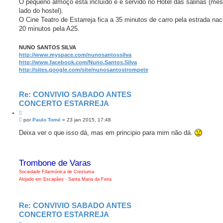
O pequeno almoço está incluído e é servido no Hotel das salinas (me
lado do hostel).
O Cine Teatro de Estarreja fica a 35 minutos de carro pela estrada nac
20 minutos pela A25.
NUNO SANTOS SILVA
http://www.myspace.com/nunosantossilva
http://www.facebook.com/Nuno.Santos.Silva
http://sites.google.com/site/nunosantostrompete
Re: CONVIVIO SABADO ANTES
CONCERTO ESTARREJA
C
M
i
por
Paulo Tomé
»
23 jan 2015, 17:48
e
t
n
Deixa ver o que isso dá, mas em principio para mim não dá.
a
s
r
a
g
e
Trombone de Varas
m
Sociedade Filarmónica de Crestuma
Alojado em Escapães - Santa Maria da Feira
Re: CONVIVIO SABADO ANTES
CONCERTO ESTARREJA