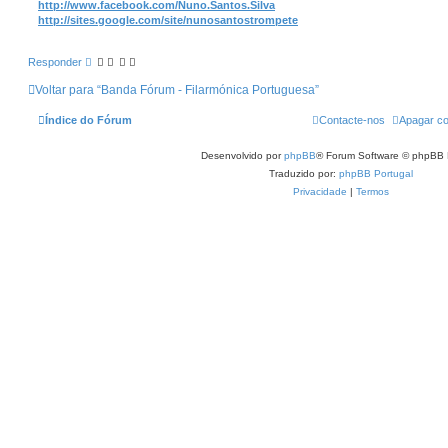
http://www.facebook.com/Nuno.Santos.Silva
http://sites.google.com/site/nunosantostrompete
Responder
Voltar para “Banda Fórum - Filarmónica Portuguesa”
Índice do Fórum
Contacte-nos
Apagar co
Desenvolvido por
phpBB
® Forum Software © phpBB 
Traduzido por:
phpBB Portugal
Privacidade
|
Termos