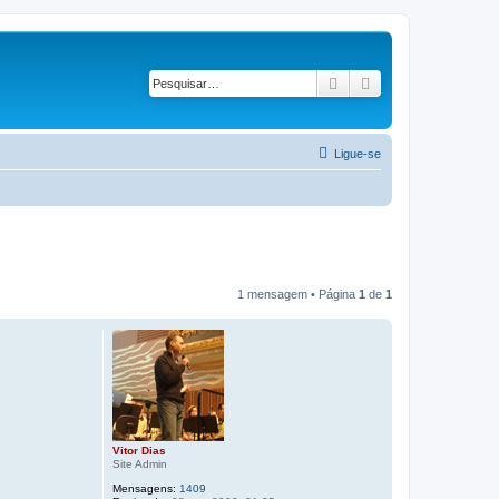
Pesquisar
Pesquisa avançad
Ligue-se
1 mensagem • Página
1
de
1
Vitor Dias
Site Admin
Mensagens:
1409