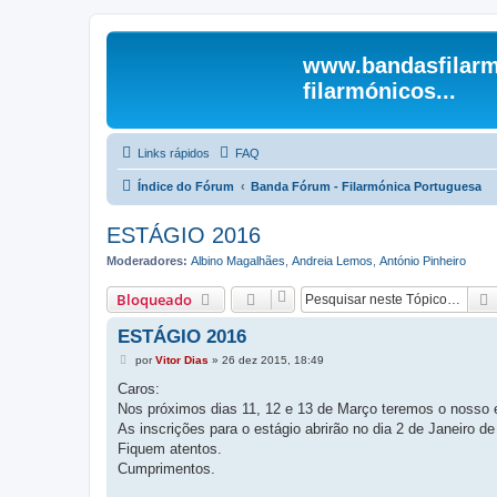
www.bandasfilarm
filarmónicos...
Links rápidos
FAQ
Índice do Fórum
Banda Fórum - Filarmónica Portuguesa
ESTÁGIO 2016
Moderadores:
Albino Magalhães
,
Andreia Lemos
,
António Pinheiro
Bloqueado
ESTÁGIO 2016
M
por
Vitor Dias
»
26 dez 2015, 18:49
e
n
Caros:
s
Nos próximos dias 11, 12 e 13 de Março teremos o nosso 
a
g
As inscrições para o estágio abrirão no dia 2 de Janeiro d
e
Fiquem atentos.
m
Cumprimentos.