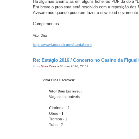
Há algumas anomalias em alguns ficheiros PDF da obra "
a
g
Em breve o problema será resolvido com a reposição dos f
e
Avisaremos quando puderem fazer o download novamente
m
Cumprimentos
Vitor Dias
https://www.facebook.com/bandaforum
Re: Estágio 2016 / Concerto no Casino da Figue
M
por
Vitor Dias
»
03 mar 2016, 22:47
e
n
s
Vitor Dias Escreveu:
a
g
e
Vitor Dias Escreveu:
m
Vagas disponíveis:
Clarinete - 1
Oboé - 1
Trompa - 1
Tuba - 2