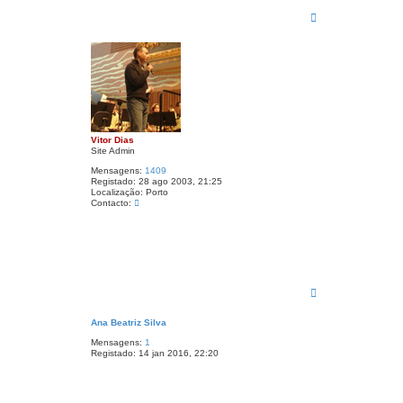
T
o
p
o
Vitor Dias
Site Admin
Mensagens:
1409
Registado:
28 ago 2003, 21:25
Localização:
Porto
C
Contacto:
o
n
t
a
c
t
o
V
T
i
o
t
p
o
Ana Beatriz Silva
o
r
D
Mensagens:
1
i
Registado:
14 jan 2016, 22:20
a
s