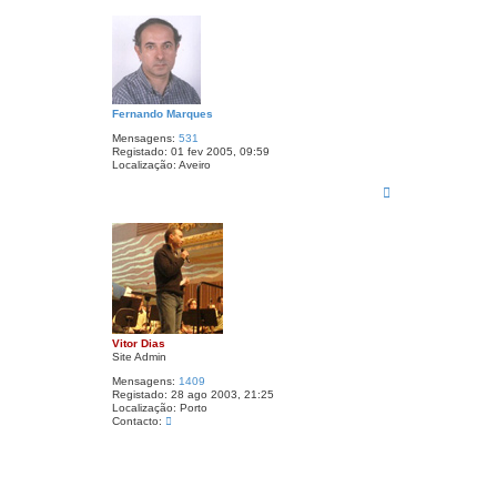
p
a
s
o
Fernando Marques
Mensagens:
531
Registado:
01 fev 2005, 09:59
Localização:
Aveiro
T
o
p
o
Vitor Dias
Site Admin
Mensagens:
1409
Registado:
28 ago 2003, 21:25
Localização:
Porto
C
Contacto:
o
n
t
a
c