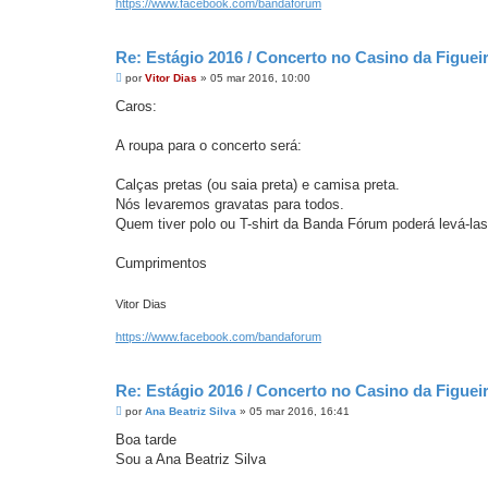
https://www.facebook.com/bandaforum
Re: Estágio 2016 / Concerto no Casino da Figue
M
por
Vitor Dias
»
05 mar 2016, 10:00
e
n
Caros:
s
a
g
A roupa para o concerto será:
e
m
Calças pretas (ou saia preta) e camisa preta.
Nós levaremos gravatas para todos.
Quem tiver polo ou T-shirt da Banda Fórum poderá levá-las
Cumprimentos
Vitor Dias
https://www.facebook.com/bandaforum
Re: Estágio 2016 / Concerto no Casino da Figue
M
por
Ana Beatriz Silva
»
05 mar 2016, 16:41
e
n
Boa tarde
s
Sou a Ana Beatriz Silva
a
g