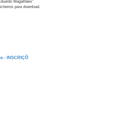
Eduardo Magalhães".
icheiros para download.
.
ira - INSCRIÇÕ