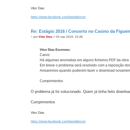
Vitor Dias
https://www.facebook.com/bandaforum
Re: Estágio 2016 / Concerto no Casino da Figue
M
por
Vitor Dias
»
03 mar 2016, 22:48
e
n
s
Vitor Dias Escreveu:
a
g
Caros:
e
Há algumas anomalias em alguns ficheiros PDF da obra
m
Em breve o problema será resolvido com a reposição dos
Avisaremos quando puderem fazer o download novamen
Cumprimentos
O problema já foi solucionado. Quem já tinha feito downlo
Cumprimentos
Vitor Dias
https://www.facebook.com/bandaforum