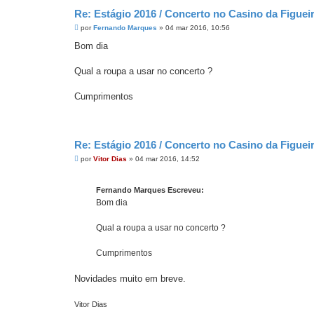
Re: Estágio 2016 / Concerto no Casino da Figue
M
por
Fernando Marques
»
04 mar 2016, 10:56
e
n
Bom dia
s
a
g
Qual a roupa a usar no concerto ?
e
m
Cumprimentos
Re: Estágio 2016 / Concerto no Casino da Figue
M
por
Vitor Dias
»
04 mar 2016, 14:52
e
n
s
Fernando Marques Escreveu:
a
g
Bom dia
e
m
Qual a roupa a usar no concerto ?
Cumprimentos
Novidades muito em breve.
Vitor Dias