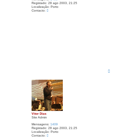
Registado:
28 ago 2003, 21:25
Localização:
Porto
C
Contacto:
o
n
t
a
c
t
o
V
i
t
o
r
D
i
a
T
s
o
p
o
Vitor Dias
Site Admin
Mensagens:
1409
Registado:
28 ago 2003, 21:25
Localização:
Porto
C
Contacto:
o