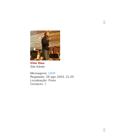
o
V
i
t
o
r
T
D
o
i
a
p
s
o
Vitor Dias
Site Admin
Mensagens:
1409
Registado:
28 ago 2003, 21:25
Localização:
Porto
C
Contacto:
o
n
t
a
c
t
o
V
i
t
o
r
T
D
o
i