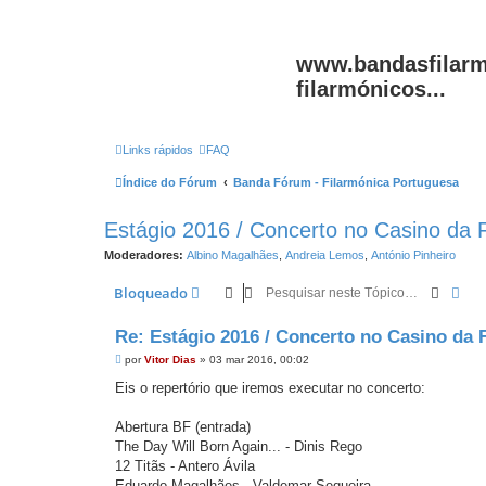
www.bandasfilarm
filarmónicos...
Links rápidos
FAQ
Índice do Fórum
Banda Fórum - Filarmónica Portuguesa
Estágio 2016 / Concerto no Casino da
Moderadores:
Albino Magalhães
,
Andreia Lemos
,
António Pinheiro
Pesqui
Pes
Bloqueado
Re: Estágio 2016 / Concerto no Casino da 
M
por
Vitor Dias
»
03 mar 2016, 00:02
e
n
Eis o repertório que iremos executar no concerto:
s
a
g
Abertura BF (entrada)
e
The Day Will Born Again... - Dinis Rego
m
12 Titãs - Antero Ávila
Eduardo Magalhães - Valdemar Sequeira