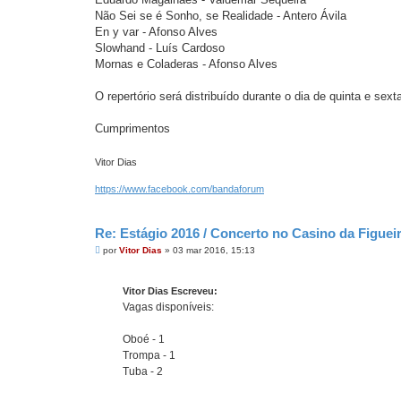
Não Sei se é Sonho, se Realidade - Antero Ávila
En y var - Afonso Alves
Slowhand - Luís Cardoso
Mornas e Coladeras - Afonso Alves
O repertório será distribuído durante o dia de quinta e sexta
Cumprimentos
Vitor Dias
https://www.facebook.com/bandaforum
Re: Estágio 2016 / Concerto no Casino da Figue
M
por
Vitor Dias
»
03 mar 2016, 15:13
e
n
s
Vitor Dias Escreveu:
a
g
Vagas disponíveis:
e
m
Oboé - 1
Trompa - 1
Tuba - 2