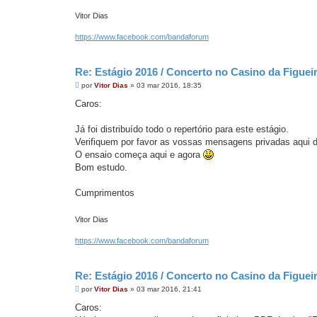
Vitor Dias
https://www.facebook.com/bandaforum
Re: Estágio 2016 / Concerto no Casino da Figue
M
por
Vitor Dias
»
03 mar 2016, 18:35
e
n
Caros:
s
a
g
Já foi distribuído todo o repertório para este estágio.
e
Verifiquem por favor as vossas mensagens privadas aqui 
m
O ensaio começa aqui e agora
Bom estudo.
Cumprimentos
Vitor Dias
https://www.facebook.com/bandaforum
Re: Estágio 2016 / Concerto no Casino da Figue
M
por
Vitor Dias
»
03 mar 2016, 21:41
e
n
Caros:
s