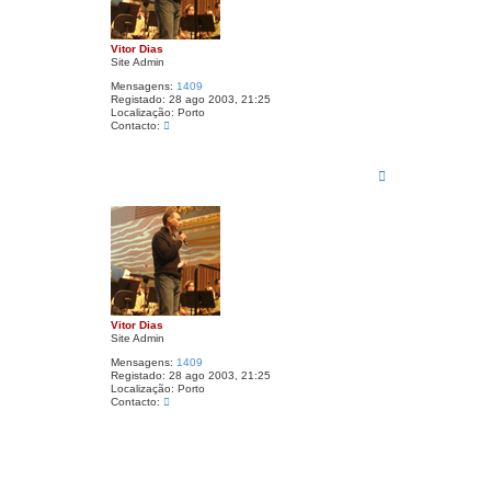
a
s
Vitor Dias
Site Admin
Mensagens:
1409
Registado:
28 ago 2003, 21:25
Localização:
Porto
C
Contacto:
o
n
t
T
a
o
c
p
t
o
o
V
i
t
o
r
D
i
a
Vitor Dias
s
Site Admin
Mensagens:
1409
Registado:
28 ago 2003, 21:25
Localização:
Porto
C
Contacto:
o
n
t
a
c
t