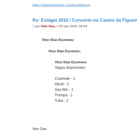
https://www.facebook.com/bandaforum
Re: Estágio 2016 / Concerto no Casino da Figue
M
por
Vitor Dias
»
05 mar 2016, 09:54
e
n
s
Vitor Dias Escreveu:
a
g
e
Vitor Dias Escreveu:
m
Vitor Dias Escreveu:
Vagas disponíveis:
Clarinete - 1
Oboé - 1
Sax Alto - 1
Trompa - 1
Tuba - 2
Vitor Dias