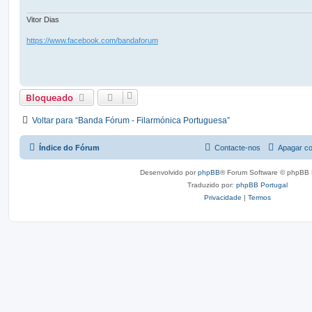
g
e
m
Vitor Dias
https://www.facebook.com/bandaforum
Bloqueado
Voltar para “Banda Fórum - Filarmónica Portuguesa”
Índice do Fórum
Contacte-nos
Apagar co
Desenvolvido por
phpBB
® Forum Software © phpBB 
Traduzido por:
phpBB Portugal
Privacidade
|
Termos