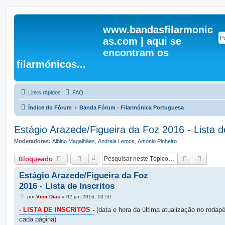
www.bandasfilarmonic
as.com | aqui se
encontram os
filarmónicos...
Links rápidos
FAQ
Índice do Fórum
Banda Fórum - Filarmónica Portuguesa
Estágio Arazede/Figueira da Foz 2016 - Lista de
Moderadores:
Albino Magalhães
,
Andreia Lemos
,
António Pinheiro
Pesquisar
Pesqui
Bloqueado
Estágio Arazede/Figueira da Foz
2016 - Lista de Inscritos
M
por
Vitor Dias
»
02 jan 2016, 10:50
e
n
- LISTA DE INSCRITOS -
(data e hora da última atualização no rodap
s
cada página)
a